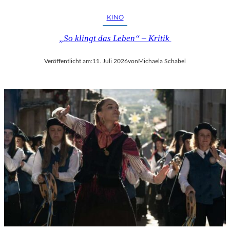
KINO
„So klingt das Leben“ – Kritik
Veröffentlicht am:
11. Juli 2026
von
Michaela Schabel