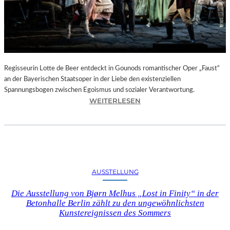
T
E
L
E
T
Z
T
Regisseurin Lotte de Beer entdeckt in Gounods romantischer Oper „Faust“
E
an der Bayerischen Staatsoper in der Liebe den existenziellen
S
Spannungsbogen zwischen Egoismus und sozialer Verantwortung.
E
:
WEITERLESEN
K
O
U
P
N
E
D
R
E
N
–
K
AUSSTELLUNG
E
R
I
I
Die Ausstellung von Bjørn Melhus „Lost in Finity“ in der
N
T
Betonhalle Berlin zählt zu den ungewöhnlichsten
E
I
Kunstereignissen des Sommers
G
K
A
–