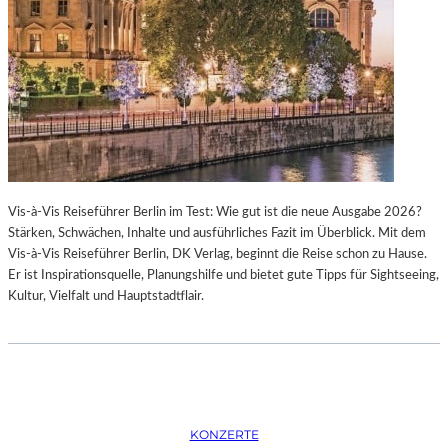
K
S
T
O
I
P
O
E
N
R
M
I
I
N
T
M
H
Ü
A
N
Vis-à-Vis Reiseführer Berlin im Test: Wie gut ist die neue Ausgabe 2026?
M
C
Stärken, Schwächen, Inhalte und ausführliches Fazit im Überblick. Mit dem
B
H
Vis-à-Vis Reiseführer Berlin, DK Verlag, beginnt die Reise schon zu Hause.
U
E
Er ist Inspirationsquelle, Planungshilfe und bietet gute Tipps für Sightseeing,
R
N
Kultur, Vielfalt und Hauptstadtflair.
G
–
S
O
O
P
I
E
N
R
T
N
E
F
KONZERTE
R
E