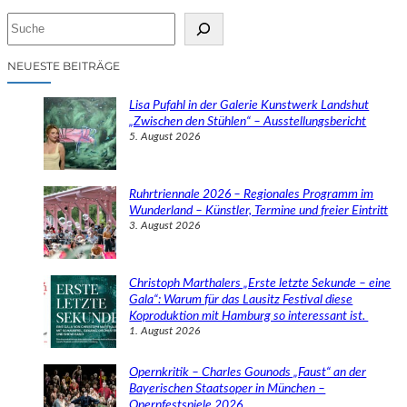
S
u
c
NEUESTE BEITRÄGE
h
e
Lisa Pufahl in der Galerie Kunstwerk Landshut
n
„Zwischen den Stühlen“ – Ausstellungsbericht
5. August 2026
Ruhrtriennale 2026 – Regionales Programm im
Wunderland – Künstler, Termine und freier Eintritt
3. August 2026
Christoph Marthalers „Erste letzte Sekunde – eine
Gala“: Warum für das Lausitz Festival diese
Koproduktion mit Hamburg so interessant ist.
1. August 2026
Opernkritik – Charles Gounods „Faust“ an der
Bayerischen Staatsoper in München –
Opernfestspiele 2026