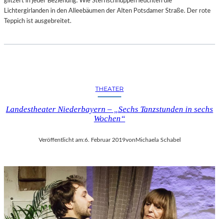
glitzert in jeder Beziehung. Wie Sternschnuppen leuchten die
–
Lichtergirlanden in den Alleebäumen der Alten Potsdamer Straße. Der rote
A
Teppich ist ausgebreitet.
R
B
E
I
T
E
THEATER
N
V
Landestheater Niederbayern – „Sechs Tanzstunden in sechs
O
Wochen“
N
N
Veröffentlicht am:
6. Februar 2019
von
Michaela Schabel
E
U
E
N
K
Ü
N
S