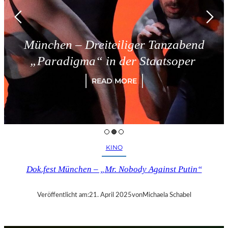
München – Dreiteiliger Tanzabend
„Paradigma“ in der Staatsoper
READ MORE
KINO
Dok.fest München – „Mr. Nobody Against Putin“
Veröffentlicht am:
21. April 2025
von
Michaela Schabel