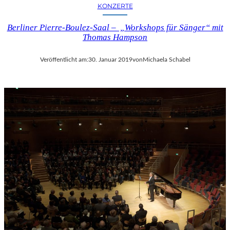
KONZERTE
Berliner Pierre-Boulez-Saal – „Workshops für Sänger“ mit
Thomas Hampson
Veröffentlicht am:
30. Januar 2019
von
Michaela Schabel