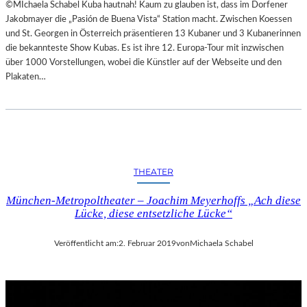
©MIchaela Schabel Kuba hautnah! Kaum zu glauben ist, dass im Dorfener
Jakobmayer die „Pasión de Buena Vista“ Station macht. Zwischen Koessen
und St. Georgen in Österreich präsentieren 13 Kubaner und 3 Kubanerinnen
die bekannteste Show Kubas. Es ist ihre 12. Europa-Tour mit inzwischen
über 1000 Vorstellungen, wobei die Künstler auf der Webseite und den
Plakaten…
THEATER
München-Metropoltheater – Joachim Meyerhoffs „Ach diese
Lücke, diese entsetzliche Lücke“
Veröffentlicht am:
2. Februar 2019
von
Michaela Schabel