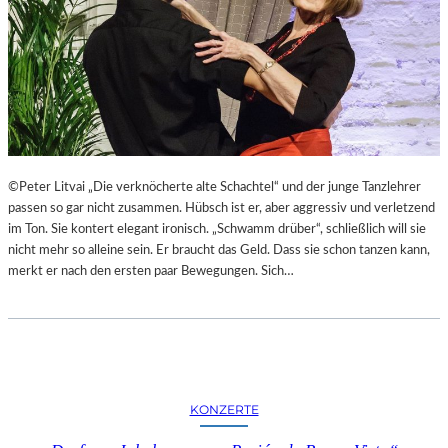
T
L
E
R
I
N
N
E
N
©Peter Litvai „Die verknöcherte alte Schachtel“ und der junge Tanzlehrer
I
passen so gar nicht zusammen. Hübsch ist er, aber aggressiv und verletzend
N
im Ton. Sie kontert elegant ironisch. „Schwamm drüber“, schließlich will sie
D
nicht mehr so alleine sein. Er braucht das Geld. Dass sie schon tanzen kann,
E
merkt er nach den ersten paar Bewegungen. Sich…
R
G
A
L
E
R
KONZERTE
I
E