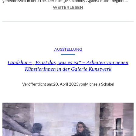
geheimnisvoll in der Erde. Der Film „Mr. Nobody Against Putin“ beginnt…
:
WEITERLESEN
D
O
K
.
F
E
AUSSTELLUNG
S
T
Landshut – „Es ist das, was es ist“ – Arbeiten von neuen
M
KünstlerInnen in der Galerie Kunstwerk
Ü
N
C
Veröffentlicht am:
20. April 2025
von
Michaela Schabel
H
E
N
–
„
M
R
.