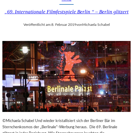
U
T
„69. Internationale Filmfestspiele Berlin “ – Berlin glitzert
–
„
Veröffentlicht am:
8. Februar 2019
von
Michaela Schabel
E
S
I
S
T
D
A
S
,
W
A
S
E
S
I
S
©Michaela Schabel Und wieder kristallisiert sich der Berliner Bär im
T
Sternchenkosmos der „Berlinale“-Werbung heraus. Die 69. Berlinale
“