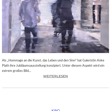
N
O
B
O
D
Y
A
G
A
I
N
Als „Hommage an die Kunst, das Leben und den Sinn“ hat Galeristin Anke
S
Plath ihre Jubiläumsausstellung konzipiert. Unter diesem Aspekt wird ein
T
extrem großes Bild…
P
:
WEITERLESEN
U
L
T
A
I
N
N
D
“
S
H
KINO