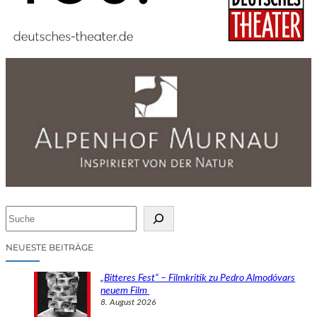
S
u
c
NEUESTE BEITRÄGE
h
e
„Bitteres Fest“ – Filmkritik zu Pedro Almodóvars
n
neuem Film
8. August 2026