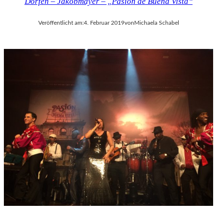
Dorfen – Jakobmayer – „Pasión de Buena Vista“
K
U
N
Veröffentlicht am:
4. Februar 2019
von
Michaela Schabel
S
T
W
E
R
K