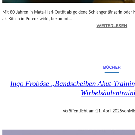
Mit 80 Jahren in Mata-Hari-Outfit als goldene Schlangentänzerin oder
als Kitsch in Potenz wirkt, bekommt…
:
WEITERLESEN
A
L
E
X
A
N
BÜCHER
D
R
Ingo Froböse „Bandscheiben Akut-Trainin
A
S
Wirbelsäulentrain
E
L
L
Veröffentlicht am:
11. April 2025
von
Mic
S
E
I