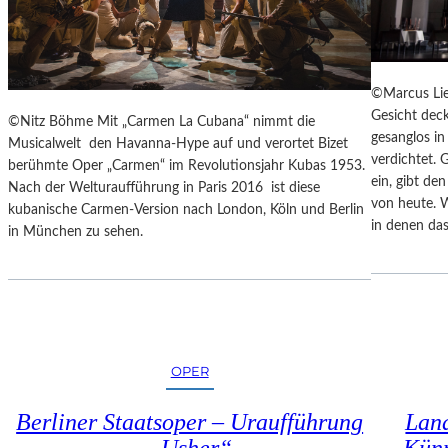
E
N
N
Z
A
E
K
S
U
©Marcus Lie
S
T
Gesicht deck
©Nitz Böhme Mit „Carmen La Cubana“ nimmt die
I
-
gesanglos i
Musicalwelt den Havanna-Hype auf und verortet Bizet
N
T
verdichtet. 
berühmte Oper „Carmen“ im Revolutionsjahr Kubas 1953.
N
R
ein, gibt de
Nach der Welturaufführung in Paris 2016 ist diese
E
A
von heute. 
kubanische Carmen-Version nach London, Köln und Berlin
N
I
in denen das
in München zu sehen.
I
N
M
I
S
N
E
G
N
“
I
–
O
OPER
J
R
E
E
D
Berliner Staatsoper – Uraufführung
Land
N
E