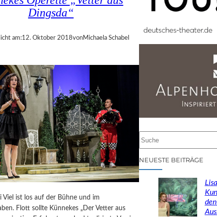
ekes Operette „Vetter aus
Dingsda“
icht am:
12. Oktober 2018
von
Michaela Schabel
S
u
c
NEUESTE BEITRÄGE
h
e
Lisa
n
Kun
i Viel ist los auf der Bühne und im
den
ben. Flott sollte Künnekes „Der Vetter aus
Aus