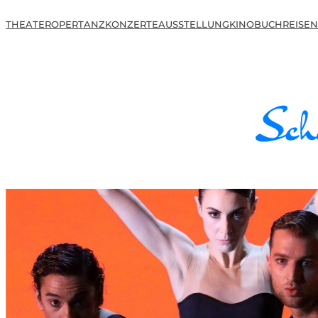
THEATER
OPER
TANZ
KONZERTE
AUSSTELLUNG
KINO
BUCH
REISEN