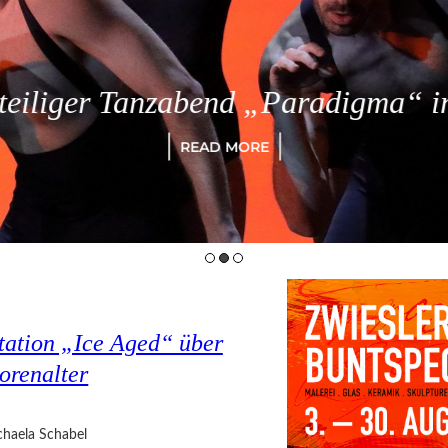
eiliger Tanzabend „Paradigma“ in
READ MORE
tation „Ice Aged“ über
orenalter
haela Schabel