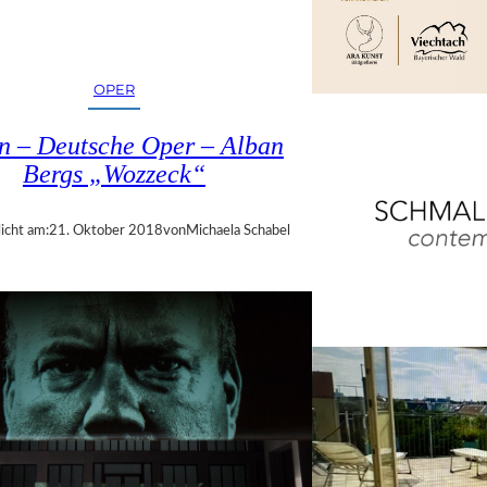
OPER
in – Deutsche Oper – Alban
Bergs „Wozzeck“
icht am:
21. Oktober 2018
von
Michaela Schabel