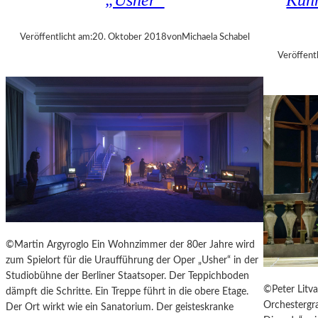
„Usher“
Künn
A
N
L
T
T
Veröffentlicht am:
20. Oktober 2018
von
Michaela Schabel
A
E
G
Veröffentl
R
1
0
M
I
N
U
T
E
N
W
I
R
©Martin Argyroglo Ein Wohnzimmer der 80er Jahre wird
B
zum Spielort für die Uraufführung der Oper „Usher“ in der
E
Studiobühne der Berliner Staatsoper. Der Teppichboden
L
©Peter Litva
dämpft die Schritte. Ein Treppe führt in die obere Etage.
S
Orchestergra
Der Ort wirkt wie ein Sanatorium. Der geisteskranke