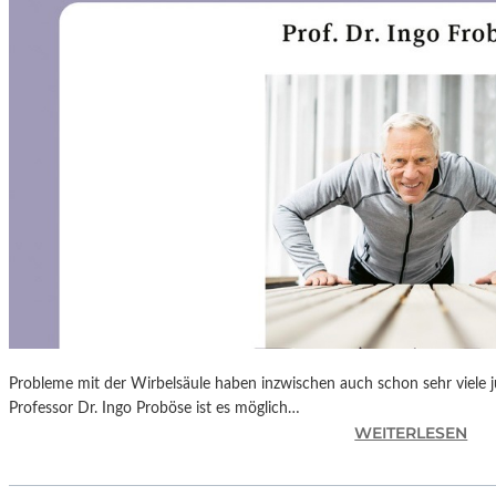
N
F
Ü
H
L
S
A
M
E
D
O
K
U
M
E
N
Probleme mit der Wirbelsäule haben inzwischen auch schon sehr viele 
T
Professor Dr. Ingo Proböse ist es möglich…
A
:
WEITERLESEN
T
I
I
N