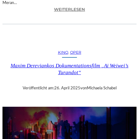
Meran…
:
WEITERLESEN
M
E
R
A
N
–
KINO
, 
OPER
D
A
Maxim Dereviankos Dokumentationsfilm „Ai Weiwei’s
S
Turandot“
5
-
S
Veröffentlicht am:
26. April 2025
von
Michaela Schabel
T
E
R
N
E
-
H