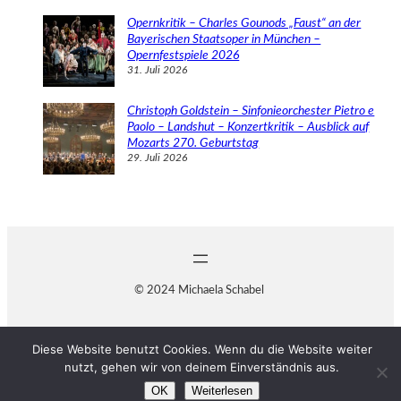
Opernkritik – Charles Gounods „Faust“ an der
Bayerischen Staatsoper in München –
Opernfestspiele 2026
31. Juli 2026
Christoph Goldstein – Sinfonieorchester Pietro e
Paolo – Landshut – Konzertkritik – Ausblick auf
Mozarts 270. Geburtstag
29. Juli 2026
© 2024 Michaela Schabel
Diese Website benutzt Cookies. Wenn du die Website weiter
nutzt, gehen wir von deinem Einverständnis aus.
OK
Weiterlesen