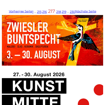
217
Vorherige Seite
Nächste Seite
1
…
215
216
218
219
…
230