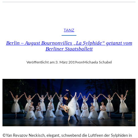
TANZ
Berlin – August Bournonvilles „La Sylphide“ getanzt vom
Berliner Staatsballett
Veröffentlicht am:
3. März 2019
von
Michaela Schabel
©Yan Revazov Neckisch, elegant, schwebend die Luftfeen der Sylphiden in