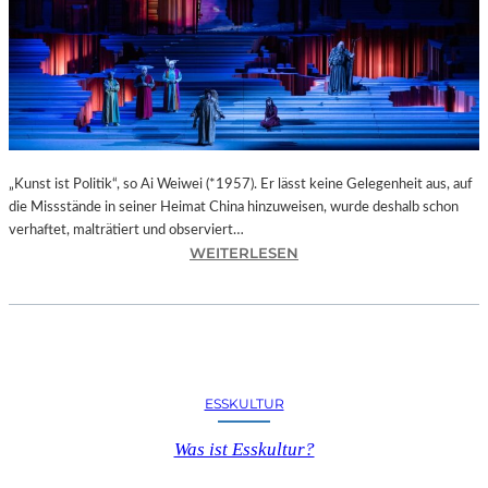
O
T
E
L
M
I
G
N
O
„Kunst ist Politik“, so Ai Weiwei (*1957). Er lässt keine Gelegenheit aus, auf
N
die Missstände in seiner Heimat China hinzuweisen, wurde deshalb schon
M
verhaftet, malträtiert und observiert…
:
WEITERLESEN
E
M
R
A
A
X
N
I
P
M
A
D
R
ESSKULTUR
E
K
R
&
Was ist Esskultur?
E
S
V
P