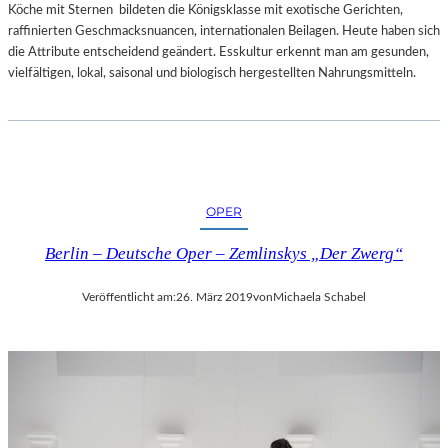
I
I
Köche mit Sternen bildeten die Königsklasse mit exotische Gerichten,
L
T
raffinierten Geschmacksnuancen, internationalen Beilagen. Heute haben sich
M
N
die Attribute entscheidend geändert. Esskultur erkennt man am gesunden,
„
E
vielfältigen, lokal, saisonal und biologisch hergestellten Nahrungsmitteln.
A
U
I
E
W
M
E
E
I
N
W
T
OPER
E
R
I
É
Berlin – Deutsche Oper – Zemlinskys „Der Zwerg“
’
E
S
–
Veröffentlicht am:
26. März 2019
von
Michaela Schabel
T
„
U
U
R
R
A
L
N
A
D
U
O
B
T