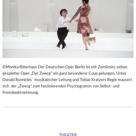
W
“
I
E
I
M
P
A
R
A
D
I
©Monika Ritterhaus Der Deutschen Oper Berlin ist mit Zemlinsky selten
E
gespielter Oper „Der Zwerg“ ein ganz besonderer Coup gelungen. Unter
S
Donald Runnicles´ musikalischer Leitung und Tobias Kratzers Regie mausert
“
sich der „Zwerg“ zum faszinierenden Psychogramm von Selbst- und
Fremdwahrnehmung.
THEATER