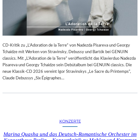
CD-Kritik zu „L’Adoration de la Terre“ von Nadezda Pisareva und Georgy
Tchaidze mit Werken von Stravinsky, Debussy und Bartók bei GENUIN
classics. Mit „L’Adoration de la Terre“ veröffentlicht das Klavierduo Nadezda
Pisareva und Georgy Tchaidze sein Debütalbum bei GENUIN classics. Die
neue Klassik-CD 2026 vereint Igor Stravinskys „Le Sacre du Printemps“,
Claude Debussys „Six Épigraphes…
KONZERTE
Marina Quasha und das Deutsch-Romantische Orchester im