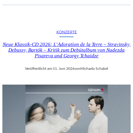
KONZERTE
Neue Klassik-CD 2026: L’Adoration de la Terre – Stravinsky,
Debussy, Bartók – Kritik zum Debütalbum von Nadezda
Pisareva und Georgy Tchaidze
Veröffentlicht am:
11. Juni 2026
von
Michaela Schabel