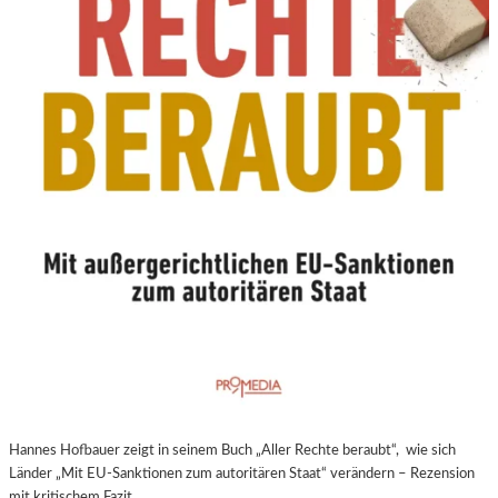
N
E
U
E
R
E
X
P
E
R
I
M
E
N
T
E
L
L
E
Hannes Hofbauer zeigt in seinem Buch „Aller Rechte beraubt“, wie sich
R
Länder „Mit EU-Sanktionen zum autoritären Staat“ verändern – Rezension
F
mit kritischem Fazit