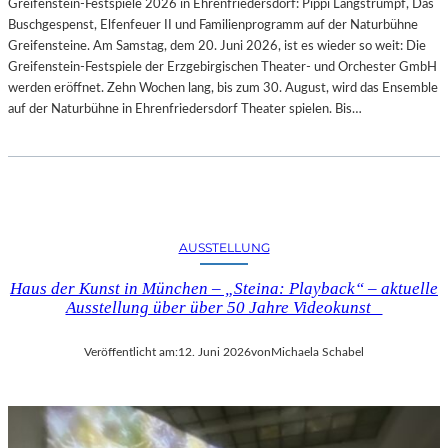
Greifenstein-Festspiele 2026 in Ehrenfriedersdorf: Pippi Langstrumpf, Das
U
Buschgespenst, Elfenfeuer II und Familienprogramm auf der Naturbühne
R
Greifensteine. Am Samstag, dem 20. Juni 2026, ist es wieder so weit: Die
-
Greifenstein-Festspiele der Erzgebirgischen Theater- und Orchester GmbH
B
werden eröffnet. Zehn Wochen lang, bis zum 30. August, wird das Ensemble
L
auf der Naturbühne in Ehrenfriedersdorf Theater spielen. Bis…
O
G
AUSSTELLUNG
Haus der Kunst in München – „Steina: Playback“ – aktuelle
Ausstellung über über 50 Jahre Videokunst
Veröffentlicht am:
12. Juni 2026
von
Michaela Schabel