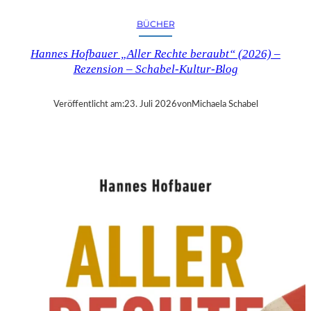
R
Y
BÜCHER
T
I
Hannes Hofbauer „Aller Rechte beraubt“ (2026) –
M
Rezension – Schabel-Kultur-Blog
E
“
–
Veröffentlicht am:
23. Juli 2026
von
Michaela Schabel
S
A
N
D
R
A
W
O
L
L
N
E
R
S