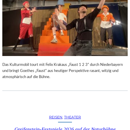
R
R
E
C
H
T
E
B
E
R
A
U
Das Kulturmobil tourt mit Felix Krakaus „Faust 1 2 3“ durch Niederbayern
B
und bringt Goethes „Faust“ aus heutiger Perspektive rasant, witzig und
T
atmosphärisch auf die Bühne.
“
(
2
0
2
6
REISEN
, 
THEATER
)
–
Greifenstein-Festspiele 2026 auf der Naturbühne