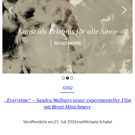
Mü
Kunst als Erlebnis für alle Sinne
„
READ MORE
KINO
„Everytime“ – Sandra Wollners neuer experimenteller Film
mit Birgit Minichmayr
Veröffentlicht am:
25. Juli 2026
von
Michaela Schabel