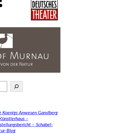
tz Koenigs Anwesen Ganslberg
 Künstlerhaus –
stellungsbericht – Schabel-
tur-Blog