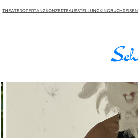
THEATER
OPER
TANZ
KONZERTE
AUSSTELLUNG
KINO
BUCH
REISEN