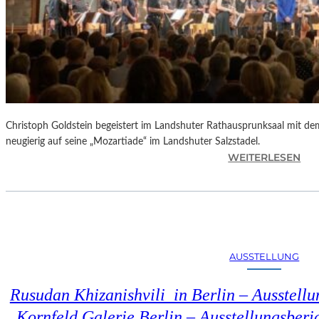
Christoph Goldstein begeistert im Landshuter Rathausprunksaal mit de
neugierig auf seine „Mozartiade“ im Landshuter Salzstadel.
:
WEITERLESEN
C
H
R
I
S
T
AUSSTELLUNG
O
P
Rusudan Khizanishvili in Berlin – Ausstell
H
G
Kornfeld Galerie Berlin – Ausstellungsberi