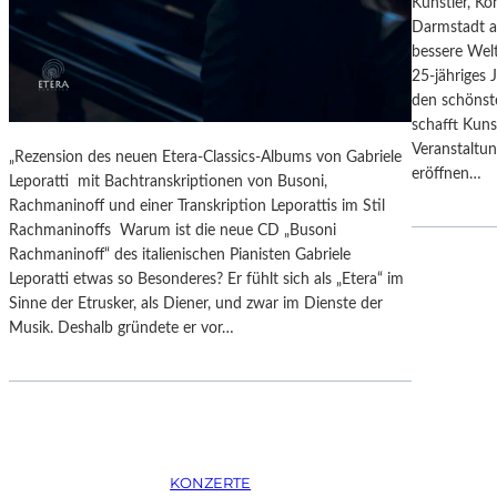
Künstler, Ko
–
N
Darmstadt a
A
–
bessere Welt
U
A
25-jähriges 
S
U
den schönste
B
S
schafft Kun
L
S
Veranstalt
I
„Rezension des neuen Etera-Classics-Albums von Gabriele
T
eröffnen…
C
Leporatti mit Bachtranskriptionen von Busoni,
E
K
Rachmaninoff und einer Transkription Leporattis im Stil
L
A
Rachmaninoffs Warum ist die neue CD „Busoni
L
U
Rachmaninoff“ des italienischen Pianisten Gabriele
U
F
Leporatti etwas so Besonderes? Er fühlt sich als „Etera“ im
N
M
Sinne der Etrusker, als Diener, und zwar im Dienste der
G
O
Musik. Deshalb gründete er vor…
„
Z
D
A
O
R
U
T
B
S
L
2
E
KONZERTE