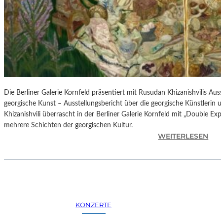
H
E
S
T
E
R
P
I
E
Die Berliner Galerie Kornfeld präsentiert mit Rusudan Khizanishvilis A
T
georgische Kunst – Ausstellungsbericht über die georgische Künstlerin
R
Khizanishvili überrascht in der Berliner Galerie Kornfeld mit „Double Ex
O
mehrere Schichten der georgischen Kultur.
E
:
WEITERLESEN
P
R
A
U
O
S
L
U
O
D
–
A
KONZERTE
L
N
A