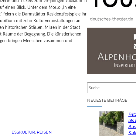
nzerte und Tickets zum 25-jährigen Jubiläum in
uf einen Blick. Unter dem Motto „In eine
“ feiern die Darmstädter Residenzfestspiele ihr
Jubiläum mit zehn Kulturveranstaltungen an
n historischen Stätten. Mitten in der Stadt
st Räume der Begegnung. Die künstlerischen
ungen bringen Menschen zusammen und
S
u
c
NEUESTE BEITRÄGE
h
e
Fri
n
als
Aus
ESSKULTUR
, 
REISEN
Kul