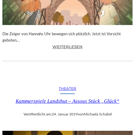
T
I
V
A
L
F
Die Zeiger von Hannahs Uhr bewegen sich plötzlich. Jetzt ist Vorsicht
E
geboten…
I
:
WEITERLESEN
E
S
R
.
T
J
4
.
0
K
-
I
THEATER
J
N
Ä
G
Kammerspiele Landshut – Assous Stück „Glück“
H
„
R
D
I
Veröffentlicht am:
24. Januar 2019
von
Michaela Schabel
I
G
E
E
Z
S