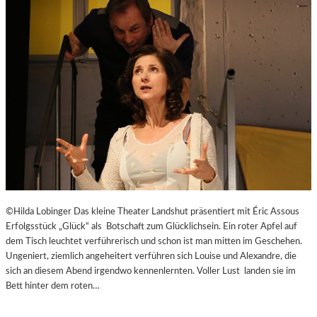
E
J
I
U
T
B
-
I
A
L
G
Ä
E
U
N
M
T
E
N
–
J
A
G
©Hilda Lobinger Das kleine Theater Landshut präsentiert mit Éric Assous
D
Erfolgsstück „Glück“ als Botschaft zum Glücklichsein. Ein roter Apfel auf
U
dem Tisch leuchtet verführerisch und schon ist man mitten im Geschehen.
M
Ungeniert, ziemlich angeheitert verführen sich Louise und Alexandre, die
D
sich an diesem Abend irgendwo kennenlernten. Voller Lust landen sie im
E
Bett hinter dem roten…
N
E