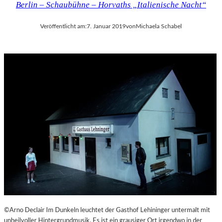
Berlin – Schaubühne – Horvaths „Italienische Nacht“
Veröffentlicht am:
7. Januar 2019
von
Michaela Schabel
©Arno Declair Im Dunkeln leuchtet der Gasthof Lehininger untermalt mit
unheilvoller Hintergrundmusik. Es ist ein grausiger Ort irgendwo in der