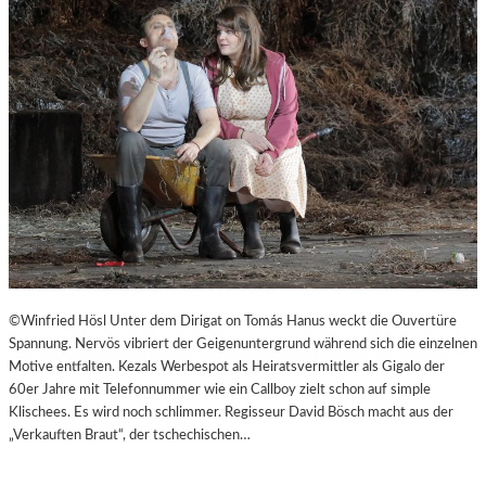
©Winfried Hösl Unter dem Dirigat on Tomás Hanus weckt die Ouvertüre
Spannung. Nervös vibriert der Geigenuntergrund während sich die einzelnen
Motive entfalten. Kezals Werbespot als Heiratsvermittler als Gigalo der
60er Jahre mit Telefonnummer wie ein Callboy zielt schon auf simple
Klischees. Es wird noch schlimmer. Regisseur David Bösch macht aus der
„Verkauften Braut“, der tschechischen…