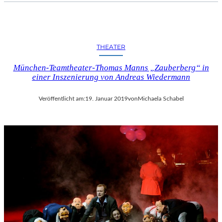
I
F
F
E
THEATER
L
T
München-Teamtheater-Thomas Manns „Zauberberg“ in
U
einer Inszenierung von Andreas Wiedermann
R
M
Veröffentlicht am:
19. Januar 2019
von
Michaela Schabel
“