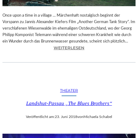
I
E
A
Once upon a time in a village … Märchenhaft nostalgisch beginnt der
U
Vorspann zu Jannis Alexander Kiefers Film „Another German Tank Story“. Im
S
verschlafenen Wiesenwalde im ehemaligen Ostdeutschland, wo der Georg
F
Philipp Komponist Telemann während einer schweren Krankheit wie durch
L
ein Wunder durch das Brunnenwasser gesundete, scheint sich plötzlich…
:
Ü
WEITERLESEN
J
G
A
E
N
D
N
E
I
S
S
H
THEATER
A
E
L
R
Landshut-Passau „The Blues Brothers“
E
R
X
N
Veröffentlicht am:
23. Juni 2018
von
Michaela Schabel
A
B
N
R
D
O