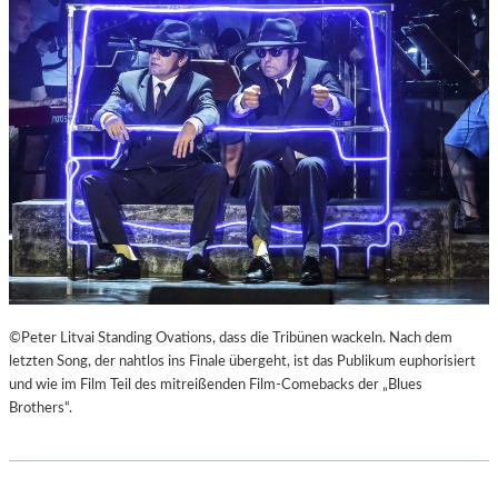
E
U
R
Č
K
E
I
K
E
“
F
A
E
L
R
S
„
R
A
E
N
I
O
S
T
E
H
Z
E
U
©Peter Litvai Standing Ovations, dass die Tribünen wackeln. Nach dem
R
M
letzten Song, der nahtlos ins Finale übergeht, ist das Publikum euphorisiert
G
M
und wie im Film Teil des mitreißenden Film-Comebacks der „Blues
E
O
Brothers“.
R
N
M
D
A
U
N
N