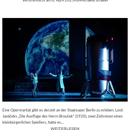
Veröffentlicht am:
6. April 2025
von
Michaela Schabel
Eine Opernrarität gibt es derzeit an der Staatsoper Berlin zu erleben. Leoš
Janáčeks „Die Ausflüge des Herrn Brouček“ (1920), zwei Zeitreisen eines
kleinbürgerlichen Spießers, hatte es…
:
WEITERLESEN