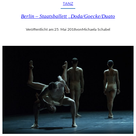
TANZ
Berlin – Staatsballett „Doda/Goecke/Duato
Veröffentlicht am:
25. Mai 2018
von
Michaela Schabel