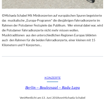
G
E
S
©Michaela Schabel Mit Minikonzerten auf europäischen Spuren begeisterte
P
das musikalische „Europa-Programm“ die diesjährigen Fahrradkonzerte im
R
Rahmen der Potsdamer Festspiele das Publikum. Wer einmal dabei war, wird
O
die Potsdamer Fahrradkonzerte nicht mehr missen wollen.
C
Musiktraditionen aus den unterschiedlichen Regionen Europas bildeten
H
auch den Rahmen für die beiden Fahrradkonzerte, einer kleinen mit 15
E
Kilometern und 9 Konzerten…
N
I
N
S
P
I
R
KONZERTE
I
E
Berlin – Boulezsaal – Radu Lupu
R
T
Veröffentlicht am:
13. Juni 2018
von
Michaela Schabel
U