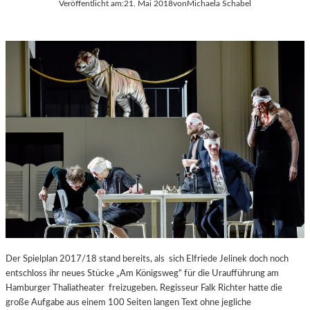
Veröffentlicht am:
21. Mai 2018
von
Michaela Schabel
Der Spielplan 2017/18 stand bereits, als sich Elfriede Jelinek doch noch
entschloss ihr neues Stücke „Am Königsweg“ für die Uraufführung am
Hamburger Thaliatheater freizugeben. Regisseur Falk Richter hatte die
große Aufgabe aus einem 100 Seiten langen Text ohne jegliche