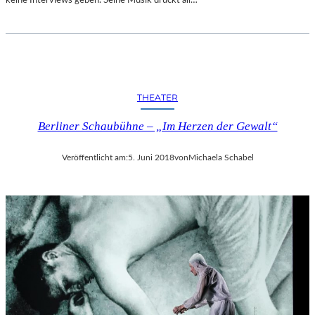
R
T
A
N
D
E
THEATER
R
S
Berliner Schaubühne – „Im Herzen der Gewalt“
T
A
A
Veröffentlicht am:
5. Juni 2018
von
Michaela Schabel
T
S
O
P
E
R