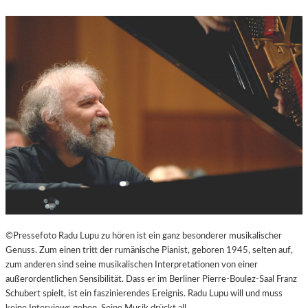
N
D
U
N
T
E
R
H
A
L
T
S
A
M
I
N
S
©Pressefoto Radu Lupu zu hören ist ein ganz besonderer musikalischer
Z
Genuss. Zum einen tritt der rumänische Pianist, geboren 1945, selten auf,
E
zum anderen sind seine musikalischen Interpretationen von einer
N
außerordentlichen Sensibilität. Dass er im Berliner Pierre-Boulez-Saal Franz
I
Schubert spielt, ist ein faszinierendes Ereignis. Radu Lupu will und muss
E
keine Interviews geben. Seine Musik drückt all…