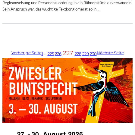
Regieanweisung und Personenzuordnung in ein Bühnenstück zu verwandeln.
Sein Anspruch war, das wuchtige Textkonglomerat so in…
227
Vorherige Seite
Nächste Seite
1
…
225
226
228
229
230