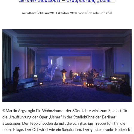
Berliner Staatsoper – Uraufführung „Usher“
Veröffentlicht am:
20. Oktober 2018
von
Michaela Schabel
©Martin Argyroglo Ein Wohnzimmer der 80er Jahre wird zum Spielort für
die Uraufführung der Oper „Usher“ in der Studiobühne der Berliner
Staatsoper. Der Teppichboden dämpft die Schritte. Ein Treppe führt in die
obere Etage. Der Ort wirkt wie ein Sanatorium. Der geisteskranke Roderick