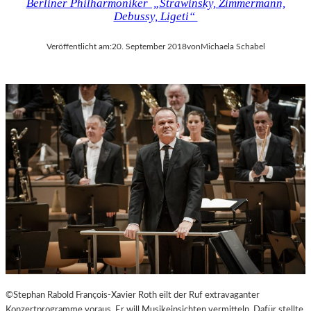
Berliner Philharmoniker „Strawinsky, Zimmermann,
Debussy, Ligeti“
Veröffentlicht am:
20. September 2018
von
Michaela Schabel
©Stephan Rabold François-Xavier Roth eilt der Ruf extravaganter
Konzertprogramme voraus. Er will Musikeinsichten vermitteln. Dafür stellte