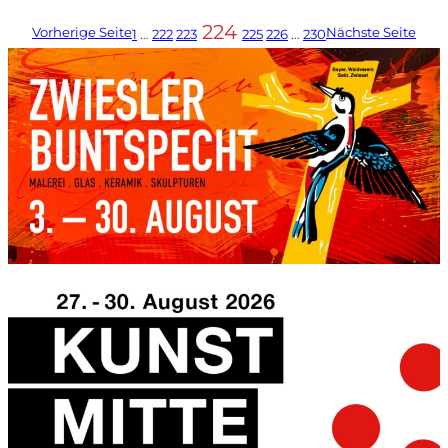
224
Vorherige Seite
Nächste Seite
1
…
222
223
225
226
…
230