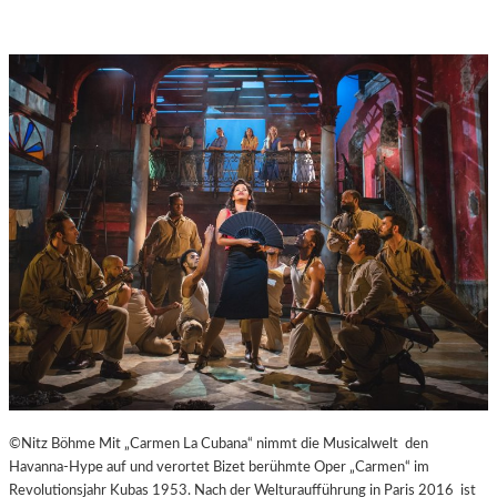
A
Y
E
R
N
©Nitz Böhme Mit „Carmen La Cubana“ nimmt die Musicalwelt den
Havanna-Hype auf und verortet Bizet berühmte Oper „Carmen“ im
Revolutionsjahr Kubas 1953. Nach der Welturaufführung in Paris 2016 ist