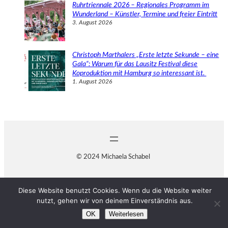
Ruhrtriennale 2026 – Regionales Programm im
Wunderland – Künstler, Termine und freier Eintritt
3. August 2026
Christoph Marthalers „Erste letzte Sekunde – eine
Gala“: Warum für das Lausitz Festival diese
Koproduktion mit Hamburg so interessant ist.
1. August 2026
© 2024 Michaela Schabel
Diese Website benutzt Cookies. Wenn du die Website weiter
nutzt, gehen wir von deinem Einverständnis aus.
OK
Weiterlesen