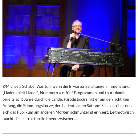
D
E
B
R
U
E
R
R
Y
U
S
F
„
E
F
N
A
“
H
I
R
N
E
D
N
E
©Michaela Schabel Was tun, wenn die Erwartungshaltungen immens sind?
H
N
„Hader spielt Hader“, Nummern aus fünf Programmen und tourt damit
E
L
bereits acht Jahre durch die Lande. Parodistisch ringt er um den richtigen
I
A
Anfang, die Stimmungskurve, den bedeutsamen Satz am Schluss, über den
T
N
sich das Publikum am anderen Morgen schmunzelnd erinnert. Leitmotivisch
4
D
taucht diese strukturelle Ebene zwischen…
5
S
1
H
“
U