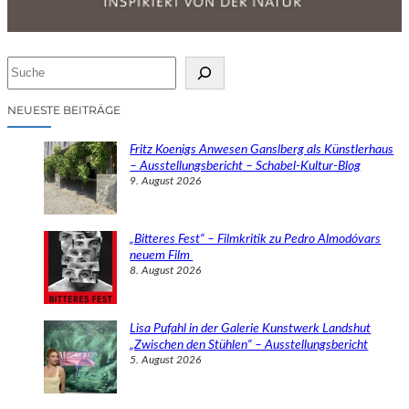
S
u
c
NEUESTE BEITRÄGE
h
e
Fritz Koenigs Anwesen Ganslberg als Künstlerhaus
n
– Ausstellungsbericht – Schabel-Kultur-Blog
9. August 2026
„Bitteres Fest“ – Filmkritik zu Pedro Almodóvars
neuem Film
8. August 2026
Lisa Pufahl in der Galerie Kunstwerk Landshut
„Zwischen den Stühlen“ – Ausstellungsbericht
5. August 2026