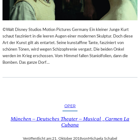
I
E
M
S
L
T
A
H
N
E
©Walt Disney Studios Motion Pictures Germany Ein kleiner Junge Kurt
D
A
schaut fasziniert in die leeren Augen einer modernen Skulptur. Doch diese
E
T
Art der Kunst gilt als entartet. Seine kunstaffine Tante, fasziniert von
S
E
schönen Tönen, wird wegen Schizophrenie vergast. Die beiden Onkel
T
R
werden im Krieg erschossen. Vom Himmel fallen Staniolfolien, dann die
H
Bomben. Das ganze Dorf…
E
A
T
E
R
N
OPER
I
E
München – Deutsches Theater – Musical „Carmen La
D
Cubana
E
R
Veröffentlicht am:
21. Oktober 2018
von
Michaela Schabel
B