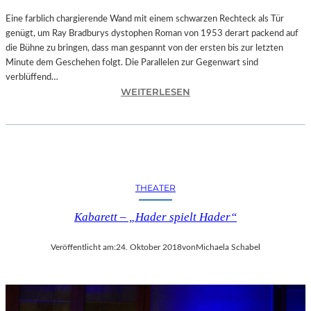
T
A
Eine farblich chargierende Wand mit einem schwarzen Rechteck als Tür
T
genügt, um Ray Bradburys dystophen Roman von 1953 derart packend auf
I
die Bühne zu bringen, dass man gespannt von der ersten bis zur letzten
O
Minute dem Geschehen folgt. Die Parallelen zur Gegenwart sind
N
verblüffend…
:
S
WEITERLESEN
L
S
A
T
N
Ü
D
C
S
K
H
„
THEATER
U
U
T
N
Kabarett – „Hader spielt Hader“
–
D
R
A
Veröffentlicht am:
24. Oktober 2018
von
Michaela Schabel
A
L
Y
L
B
E
R
T
A
I