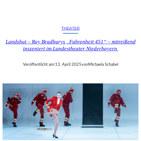
N
D
S
H
THEATER
U
T
Landshut – Ray Bradburys „Fahrenheit 451“ – mitreißend
–
inszeniert im Landestheater Niederbayern
T
H
O
Veröffentlicht am:
13. April 2025
von
Michaela Schabel
M
A
S
K
Ö
C
K
S
A
G
I