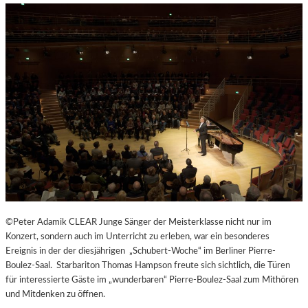
H
E
N
G
E
N
Ü
S
S
E
N
U
N
D
Y
©Peter Adamik CLEAR Junge Sänger der Meisterklasse nicht nur im
O
Konzert, sondern auch im Unterricht zu erleben, war ein besonderes
G
Ereignis in der der diesjährigen „Schubert-Woche“ im Berliner Pierre-
A
Boulez-Saal. Starbariton Thomas Hampson freute sich sichtlich, die Türen
I
für interessierte Gäste im „wunderbaren“ Pierre-Boulez-Saal zum Mithören
N
und Mitdenken zu öffnen.
D