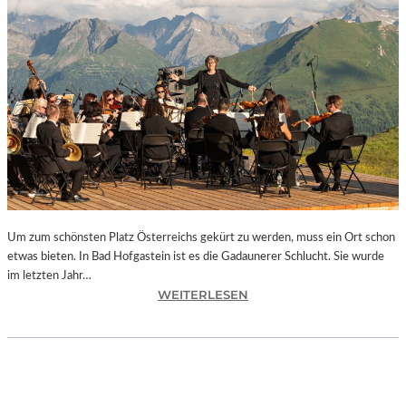
E
S
I
S
T
“
–
A
R
B
E
I
Um zum schönsten Platz Österreichs gekürt zu werden, muss ein Ort schon
T
etwas bieten. In Bad Hofgastein ist es die Gadaunerer Schlucht. Sie wurde
E
im letzten Jahr…
N
:
WEITERLESEN
V
Ö
O
S
N
T
N
E
E
R
U