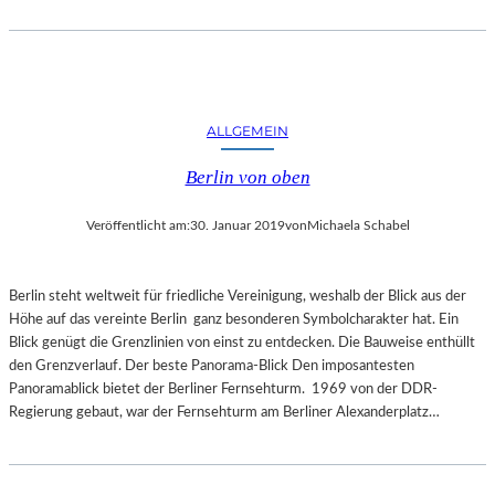
E
R
N
A
T
U
ALLGEMEIN
R
Berlin von oben
Veröffentlicht am:
30. Januar 2019
von
Michaela Schabel
Berlin steht weltweit für friedliche Vereinigung, weshalb der Blick aus der
Höhe auf das vereinte Berlin ganz besonderen Symbolcharakter hat. Ein
Blick genügt die Grenzlinien von einst zu entdecken. Die Bauweise enthüllt
den Grenzverlauf. Der beste Panorama-Blick Den imposantesten
Panoramablick bietet der Berliner Fernsehturm. 1969 von der DDR-
Regierung gebaut, war der Fernsehturm am Berliner Alexanderplatz…