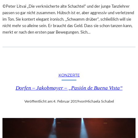
A
E
©Peter Litvai „Die verknöcherte alte Schachtel“ und der junge Tanzlehrer
L
T
passen so gar nicht zusammen. Hübsch ist er, aber aggressiv und verletzend
E
M
im Ton. Sie kontert elegant ironisch. „Schwamm drüber“, schließlich will sie
R
I
nicht mehr so alleine sein. Er braucht das Geld. Dass sie schon tanzen kann,
I
T
merkt er nach den ersten paar Bewegungen. Sich…
E
S
K
C
U
H
N
Ö
S
N
T
S
W
KONZERTE
T
E
E
R
Dorfen – Jakobmayer – „Pasión de Buena Vista“
M
K
O
Veröffentlicht am:
4. Februar 2019
von
Michaela Schabel
R
T
Ö
S
T
E