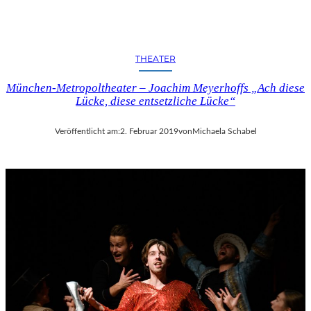
C
H
E
N
THEATER
K
U
München-Metropoltheater – Joachim Meyerhoffs „Ach diese
N
Lücke, diese entsetzliche Lücke“
S
T
-
Veröffentlicht am:
2. Februar 2019
von
Michaela Schabel
U
N
D
M
U
S
I
K
V
E
R
A