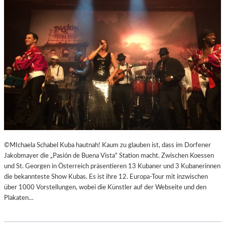
R
R
E
I
C
H
S
,
A
U
SS
E
R
O
©MIchaela Schabel Kuba hautnah! Kaum zu glauben ist, dass im Dorfener
R
Jakobmayer die „Pasión de Buena Vista“ Station macht. Zwischen Koessen
D
und St. Georgen in Österreich präsentieren 13 Kubaner und 3 Kubanerinnen
E
die bekannteste Show Kubas. Es ist ihre 12. Europa-Tour mit inzwischen
N
über 1000 Vorstellungen, wobei die Künstler auf der Webseite und den
T
Plakaten…
L
I