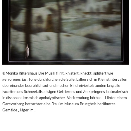
©Monika Rittershaus Die Musik flirrt, knistert, knackt, splittert wie
gefrorenes Eis. Töne durchfurchen die Stille, ballen sich in Kleinstintervallen
übereinander bedrohlich auf und machen Eindreiviertelstunden lang alle
Facetten des Schneefalls, eisigen Gefrierens und Zerspringens lautmalerisch
in dissonant kosmisch apokalyptischer Verfremdung hörbar. Hinter einem
Gazevorhang betrachtet eine Frau im Museum Brueghels berühmtes
Gemälde „Jäger im…