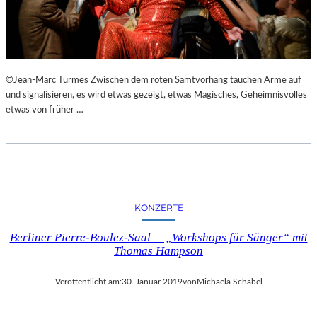
N
S
T
A
L
©Jean-Marc Turmes Zwischen dem roten Samtvorhang tauchen Arme auf
T
und signalisieren, es wird etwas gezeigt, etwas Magisches, Geheimnisvolles
U
etwas von früher …
N
G
E
N
,
L
U
KONZERTE
K
U
Berliner Pierre-Boulez-Saal – „Workshops für Sänger“ mit
L
Thomas Hampson
L
I
Veröffentlicht am:
30. Januar 2019
von
Michaela Schabel
S
C