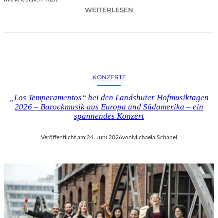
I
:
WEITERLESEN
L
H
M
A
M
N
I
N
T
E
B
S
I
KONZERTE
H
R
O
G
„Los Temperamentos“ bei den Landshuter Hofmusiktagen
F
I
2026 – Barockmusik aus Europa und Südamerika – ein
B
spannendes Konzert
T
A
M
U
I
Veröffentlicht am:
24. Juni 2026
von
Michaela Schabel
E
N
R
I
„
C
A
H
L
M
L
A
E
Y
R