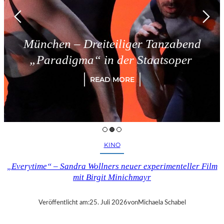
München – Dreiteiliger Tanzabend
„Paradigma“ in der Staatsoper
READ MORE
KINO
„Everytime“ – Sandra Wollners neuer experimenteller Film
mit Birgit Minichmayr
Veröffentlicht am:
25. Juli 2026
von
Michaela Schabel