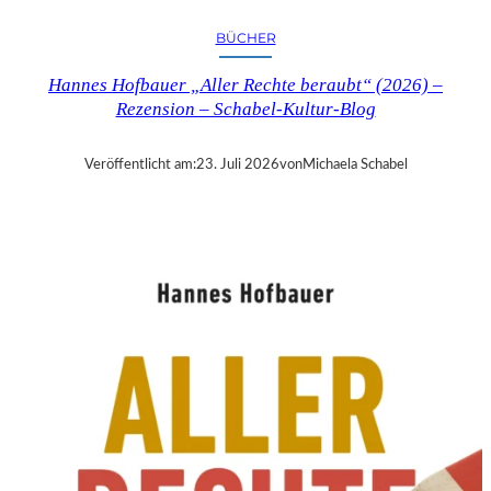
R
Y
BÜCHER
T
I
Hannes Hofbauer „Aller Rechte beraubt“ (2026) –
M
Rezension – Schabel-Kultur-Blog
E
“
–
Veröffentlicht am:
23. Juli 2026
von
Michaela Schabel
S
A
N
D
R
A
W
O
L
L
N
E
R
S