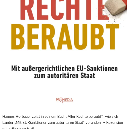
N
E
U
E
R
E
X
P
E
R
I
M
E
N
T
E
L
L
E
Hannes Hofbauer zeigt in seinem Buch „Aller Rechte beraubt“, wie sich
R
Länder „Mit EU-Sanktionen zum autoritären Staat“ verändern – Rezension
F
mit kritischem Fazit