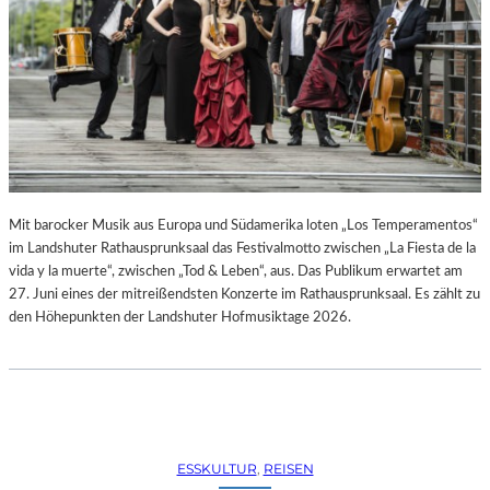
R
R
E
C
H
T
E
B
E
R
A
Mit barocker Musik aus Europa und Südamerika loten „Los Temperamentos“
U
im Landshuter Rathausprunksaal das Festivalmotto zwischen „La Fiesta de la
B
vida y la muerte“, zwischen „Tod & Leben“, aus. Das Publikum erwartet am
T
27. Juni eines der mitreißendsten Konzerte im Rathausprunksaal. Es zählt zu
“
den Höhepunkten der Landshuter Hofmusiktage 2026.
(
2
0
2
6
)
ESSKULTUR
, 
REISEN
–