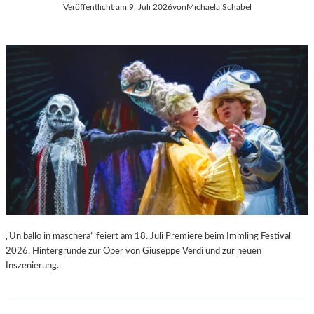
Veröffentlicht am:
9. Juli 2026
von
Michaela Schabel
L
C
A
H
“
A
:
R
W
L
A
E
R
S
U
G
M
O
F
U
Ü
N
R
O
D
D
A
S
S
„
L
F
„Un ballo in maschera“ feiert am 18. Juli Premiere beim Immling Festival
A
A
2026. Hintergründe zur Oper von Giuseppe Verdi und zur neuen
U
U
Inszenierung.
S
S
I
T
T
“