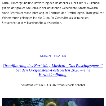
Kritik, Hintergrund und Bewertung des Bestsellers. Der Cum/Ex-Skandal
gilt als der größte Steuerraub der deutschen Geschichte. Staatsanwältin
Anne Brorhilker stand jahrelang im Zentrum der Ermittlungen. Trotz größter
Widerstände gelang es ihr, die Cum/Ex-Geschäfte als kriminellen
Steuerbetrug in Milliardenhöhe aufzudecken.
REISEN
, 
THEATER
Uraufführung des Karl-May-Musical „Das Buschgespenst“
bei den Greifenstein-Festspielen 2026 – eine
Vorankündigung
Veröffentlicht am:
3. Juli 2026
von
Michaela Schabel