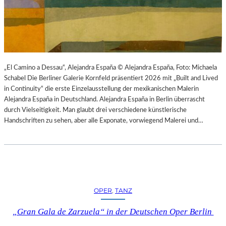
K
S
T
O
I
P
O
E
N
R
M
I
I
N
„El Camino a Dessau“, Alejandra España © Alejandra España, Foto: Michaela
T
M
Schabel Die Berliner Galerie Kornfeld präsentiert 2026 mit „Built and Lived
H
Ü
in Continuity“ die erste Einzelausstellung der mexikanischen Malerin
A
N
Alejandra España in Deutschland. Alejandra España in Berlin überrascht
M
C
durch Vielseitigkeit. Man glaubt drei verschiedene künstlerische
B
H
Handschriften zu sehen, aber alle Exponate, vorwiegend Malerei und…
U
E
R
N
G
–
S
O
O
P
I
E
OPER
, 
TANZ
N
R
T
N
„Gran Gala de Zarzuela“ in der Deutschen Oper Berlin
E
F
R
E