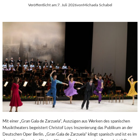
Veröffentlicht am:
7. Juli 2026
von
Michaela Schabel
E
S
S
T
S
S
A
P
N
I
T
E
I
L
S
E
T
2
.
0
2
6
Mit einer „Gran Gala de Zarzuela“, Auszügen aus Werken des spanischen
Musiktheaters begeistert Christof Loys Inszenierung das Publikum an der
Deutschen Oper Berlin. „Gran Gala de Zarzuela“ klingt spanisch und ist es im