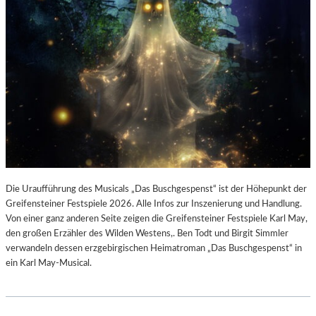
Die Uraufführung des Musicals „Das Buschgespenst“ ist der Höhepunkt der
Greifensteiner Festspiele 2026. Alle Infos zur Inszenierung und Handlung.
Von einer ganz anderen Seite zeigen die Greifensteiner Festspiele Karl May,
den großen Erzähler des Wilden Westens,. Ben Todt und Birgit Simmler
verwandeln dessen erzgebirgischen Heimatroman „Das Buschgespenst“ in
ein Karl May-Musical.