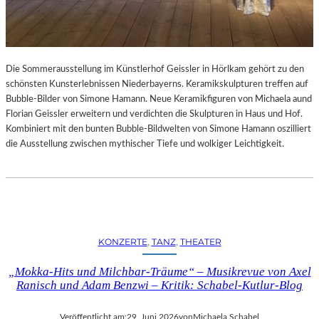
Die Sommerausstellung im Künstlerhof Geissler in Hörlkam gehört zu den
schönsten Kunsterlebnissen Niederbayerns. Keramikskulpturen treffen auf
Bubble-Bilder von Simone Hamann. Neue Keramikfiguren von Michaela aund
Florian Geissler erweitern und verdichten die Skulpturen in Haus und Hof.
Kombiniert mit den bunten Bubble-Bildwelten von Simone Hamann oszilliert
die Ausstellung zwischen mythischer Tiefe und wolkiger Leichtigkeit.
KONZERTE
, 
TANZ
, 
THEATER
„Mokka-Hits und Milchbar-Träume“ – Musikrevue von Axel
Ranisch und Adam Benzwi – Kritik: Schabel-Kutlur-Blog
Veröffentlicht am:
29. Juni 2026
von
Michaela Schabel