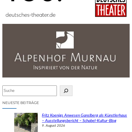
S
u
c
NEUESTE BEITRÄGE
h
e
Fritz Koenigs Anwesen Ganslberg als Künstlerhaus
n
– Ausstellungsbericht – Schabel-Kultur-Blog
9. August 2026