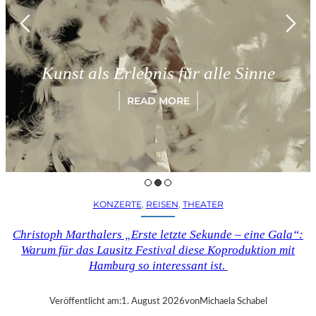
Münch
t als Erlebnis für alle Sinne
„Par
READ MORE
KONZERTE
, 
REISEN
, 
THEATER
Christoph Marthalers „Erste letzte Sekunde – eine Gala“:
Warum für das Lausitz Festival diese Koproduktion mit
Hamburg so interessant ist.
Veröffentlicht am:
1. August 2026
von
Michaela Schabel