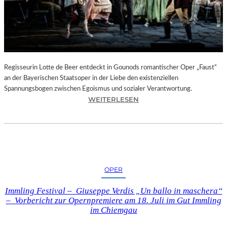
T
E
L
E
T
Z
T
Regisseurin Lotte de Beer entdeckt in Gounods romantischer Oper „Faust“
E
an der Bayerischen Staatsoper in der Liebe den existenziellen
S
Spannungsbogen zwischen Egoismus und sozialer Verantwortung.
E
:
WEITERLESEN
K
O
U
P
N
E
D
R
E
N
–
K
OPER
E
R
I
I
Immling Festival – Giuseppe Verdis „Un ballo in maschera“
N
T
– Vorbericht zur Opernpremiere am 18. Juli im Gut Immling
E
I
im Chiemgau
G
K
A
–