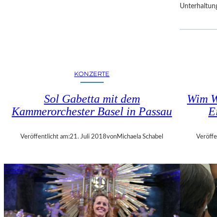
Unterhaltun
R
F
E
S
T
S
P
KONZERTE
I
E
Sol Gabetta mit dem
Wim W
L
Kammerorchester Basel in Passau
E
E
Veröffentlicht am:
21. Juli 2018
von
Michaela Schabel
Veröffe