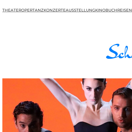
THEATER
OPER
TANZ
KONZERTE
AUSSTELLUNG
KINO
BUCH
REISEN