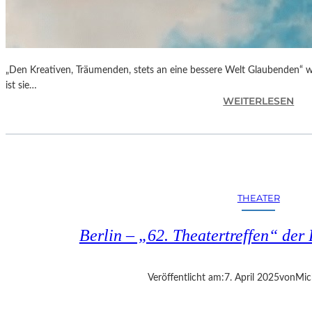
„Den Kreativen, Träumenden, stets an eine bessere Welt Glaubenden“ w
ist sie…
:
WEITERLESEN
G
L
O
R
I
A
THEATER
B
L
Berlin – „62. Theatertreffen“ der 
A
U
„
Veröffentlicht am:
7. April 2025
von
Mic
B
E