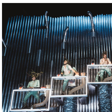
S
S
E
R
K
O
N
N
T
E
E
S
N
I
C
H
T
W
E
R
D