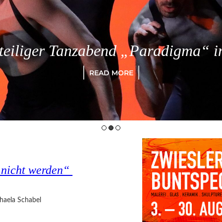
eiliger Tanzabend „Paradigma“ in
READ MORE
s nicht werden“
haela Schabel