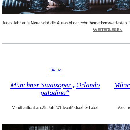
E
N
“
Jedes Jahr aufs Neue wird die Auswahl der zehn bemerkenswertesten 
:
WEITERLESEN
B
E
R
L
I
N
OPER
–
„
Münchner Staatsoper „Orlando
Münch
6
paladino“
2
.
T
Veröffentlicht am:
25. Juli 2018
von
Michaela Schabel
Veröffe
H
E
A