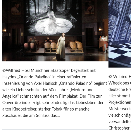
T
E
R
T
R
E
F
F
E
N
“
©Wilfried Hösl Münchner Staatsoper begeistert mit
D
© Wilfried 
Haydns „Orlando Paladino“ in einer raffinierten
E
Wheeldons C
Inszenierung von Axel Hanisch „Orlando Paladino“ beginnt
R
deutsche Ers
wie ein Liebesschulze der 50er Jahre. „Medoro und
B
Hier stimmt 
Angelica“ schmachten auf dem Filmplakat. Der Film zur
E
Projektionen
Ouvertüre indes zeigt sehr eindeutig das Liebesleben der
R
Meisterwerk 
alten Kinobetreiber, starker Tobak für so manche
L
vielschicht
Zuschauer, die am Schluss das…
I
verwandelte 
N
Christopher
E