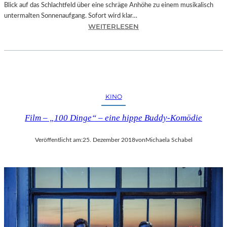
Blick auf das Schlachtfeld über eine schräge Anhöhe zu einem musikalisch
untermalten Sonnenaufgang. Sofort wird klar…
:
WEITERLESEN
S
A
L
Z
B
U
KINO
R
G
Film – „100 Dinge“ – eine hippe Buddy-Komödie
–
M
Veröffentlicht am:
25. Dezember 2018
von
Michaela Schabel
O
D
E
S
T
M
U
S