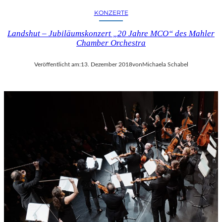
KONZERTE
Landshut – Jubiläumskonzert „20 Jahre MCO“ des Mahler
Chamber Orchestra
Veröffentlicht am:
13. Dezember 2018
von
Michaela Schabel