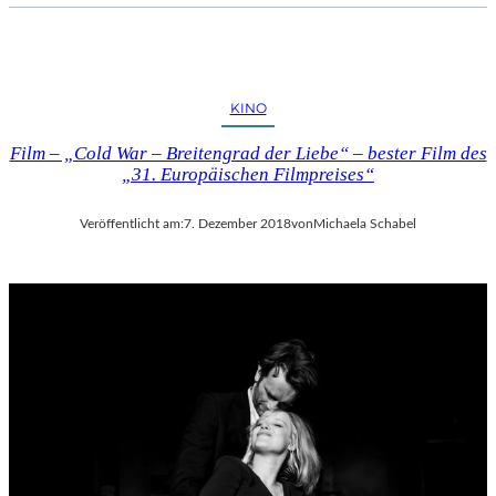
KINO
Film – „Cold War – Breitengrad der Liebe“ – bester Film des
„31. Europäischen Filmpreises“
Veröffentlicht am:
7. Dezember 2018
von
Michaela Schabel