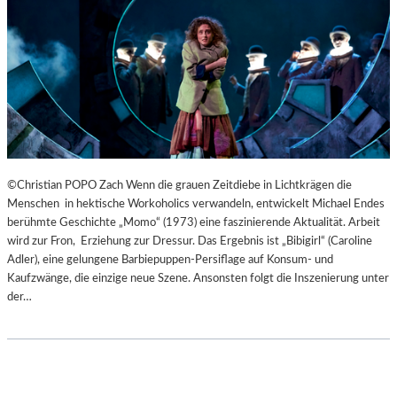
B
U
R
G
E
R
O
S
T
E
©Christian POPO Zach Wenn die grauen Zeitdiebe in Lichtkrägen die
R
Menschen in hektische Workoholics verwandeln, entwickelt Michael Endes
F
berühmte Geschichte „Momo“ (1973) eine faszinierende Aktualität. Arbeit
E
wird zur Fron, Erziehung zur Dressur. Das Ergebnis ist „Bibigirl“ (Caroline
S
Adler), eine gelungene Barbiepuppen-Persiflage auf Konsum- und
T
Kaufzwänge, die einzige neue Szene. Ansonsten folgt die Inszenierung unter
S
der…
P
I
E
L
E