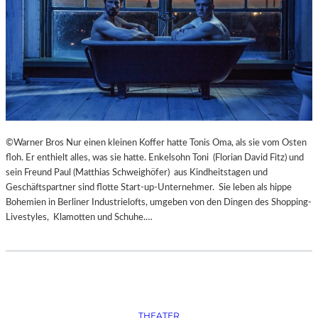
S
O
R
G
S
K
I
S
„
C
©Warner Bros Nur einen kleinen Koffer hatte Tonis Oma, als sie vom Osten
H
floh. Er enthielt alles, was sie hatte. Enkelsohn Toni (Florian David Fitz) und
O
sein Freund Paul (Matthias Schweighöfer) aus Kindheitstagen und
W
Geschäftspartner sind flotte Start-up-Unternehmer. Sie leben als hippe
A
Bohemien in Berliner Industrielofts, umgeben von den Dingen des Shopping-
N
Livestyles, Klamotten und Schuhe.…
S
C
H
T
S
C
H
THEATER