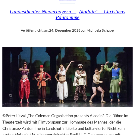
I
Landestheater Niederbayern – „Aladdin“ – Christmas
N
Pantomime
A
“
–
Veröffentlicht am:
24. Dezember 2018
von
Michaela Schabel
S
P
A
N
N
E
N
D
I
N
S
Z
E
©Peter Litvai „The Coleman Organisation presents Aladdin“. Die Bühne im
N
Theaterzelt wird mit Filmvorspann zur Hommage des Mannes, der die
I
Christmas-Pantomime in Landshut initiierte und kulturvierte. Nicht zum
E
ersten Mal spielt Musikgeneraldirektor Basil H. E. Coleman selbst mit.