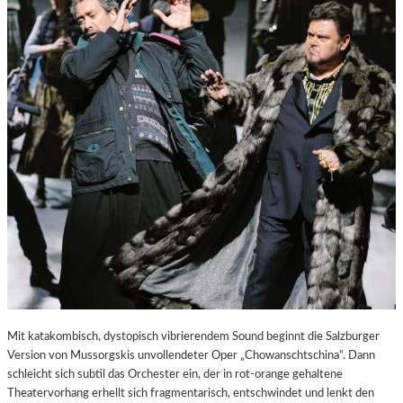
E
S
T
A
D
T
Z
U
M
E
N
T
D
E
C
K
E
N
Mit katakombisch, dystopisch vibrierendem Sound beginnt die Salzburger
Version von Mussorgskis unvollendeter Oper „Chowanschtschina“. Dann
schleicht sich subtil das Orchester ein, der in rot-orange gehaltene
Theatervorhang erhellt sich fragmentarisch, entschwindet und lenkt den