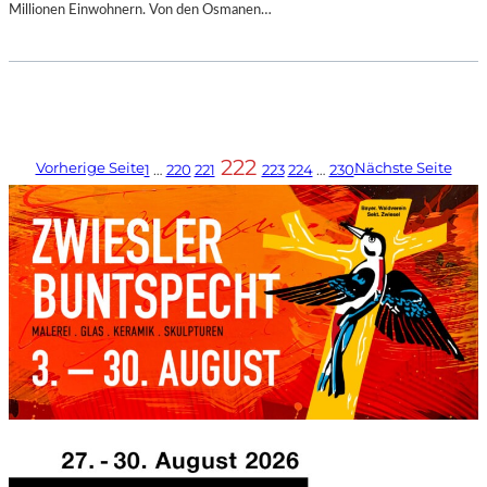
Millionen Einwohnern. Von den Osmanen…
222
Vorherige Seite
Nächste Seite
1
…
220
221
223
224
…
230