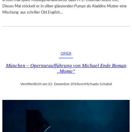
R
Dieses Mal stöckelt er in silber glänzenden Pumps als Aladdins Mutter eine
T
Mischung aus schriller Old English…
Z
U
R
E
R
Ö
F
OPER
F
N
München – Opernuraufführung von Michael Ende Roman
„Momo“
U
N
G
Veröffentlicht am:
22. Dezember 2018
von
Michaela Schabel
D
E
R
S
A
L
Z