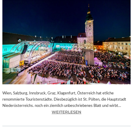
Wien, Salzburg, Innsbruck, Graz, Klagenfurt, Österreich hat etliche
renommierte Touristenstädte. Diesbezüglich ist St. Pölten, die Hauptstadt
Niederösterreichs. noch ein ziemlich unbeschriebenes Blatt und wirbt…
:
WEITERLESEN
Ö
S
T