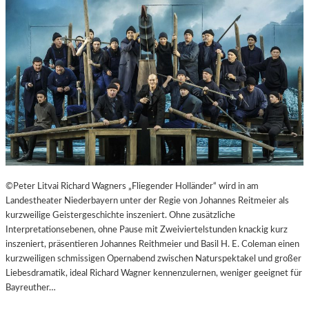
T
E
R
T
R
E
F
F
E
N
“
D
E
©Peter Litvai Richard Wagners „Fliegender Holländer“ wird in am
R
Landestheater Niederbayern unter der Regie von Johannes Reitmeier als
B
kurzweilige Geistergeschichte inszeniert. Ohne zusätzliche
E
Interpretationsebenen, ohne Pause mit Zweiviertelstunden knackig kurz
R
inszeniert, präsentieren Johannes Reithmeier und Basil H. E. Coleman einen
L
kurzweiligen schmissigen Opernabend zwischen Naturspektakel und großer
I
Liebesdramatik, ideal Richard Wagner kennenzulernen, weniger geeignet für
N
Bayreuther…
E