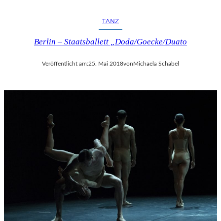
TANZ
Berlin – Staatsballett „Doda/Goecke/Duato
Veröffentlicht am:
25. Mai 2018
von
Michaela Schabel