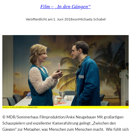
Film – „In den Gängen“
Veröffentlicht am:
1. Juni 2018
von
Michaela Schabel
© MDR/Sommerhaus Filmproduktion/Anke Neugebauer Mit großartigen
Schauspielern und exzellenter Kameraführung gelingt „Zwischen den
Gängen“ zur Metapher, was Menschen zum Menschen macht. Wie fühlt sich