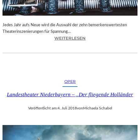
N
I
C
H
Jedes Jahr aufs Neue wird die Auswahl der zehn bemerkenswertesten
T
Theaterinszenierungen für Spannung…
W
:
WEITERLESEN
E
B
R
E
D
R
E
L
N
I
“
N
OPER
–
„
Landestheater Niederbayern – „Der fliegende Holländer
6
2
Veröffentlicht am:
4. Juli 2018
von
Michaela Schabel
.
T
H
E
A