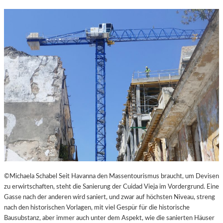
N
K
L
E
I
N
E
S
T
H
E
A
T
E
R
©Michaela Schabel Seit Havanna den Massentourismus braucht, um Devisen
zu erwirtschaften, steht die Sanierung der Cuidad Vieja im Vordergrund. Eine
Gasse nach der anderen wird saniert, und zwar auf höchsten Niveau, streng
nach den historischen Vorlagen, mit viel Gespür für die historische
Bausubstanz, aber immer auch unter dem Aspekt, wie die sanierten Häuser