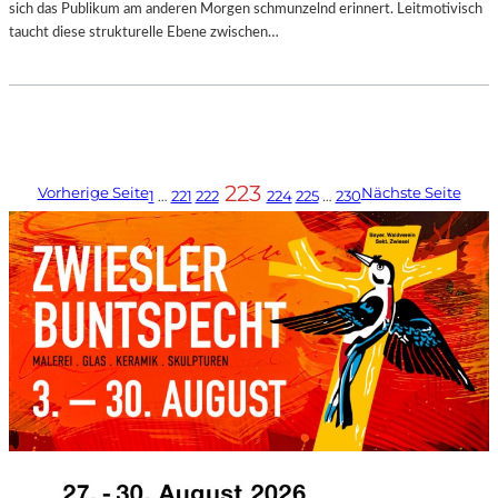
sich das Publikum am anderen Morgen schmunzelnd erinnert. Leitmotivisch
taucht diese strukturelle Ebene zwischen…
223
Vorherige Seite
Nächste Seite
1
…
221
222
224
225
…
230