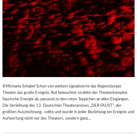
©Michaela Schabel Schon von weitem signalisierte das Regensburger
Theater das große Ereignis. Rot beleuchtet strahlte der Theaterkomplex
faustsche Energie ab, passend zu den roten Teppichen an allen Eingängen.
Die Verleihung des 13. Deutschen Theaterpreises „DER FAUST“, der
größten Auszeichnung, sollte und wurde in jeder Beziehung ein Ereignis und
Aufwertung nicht nur des Theaters, sondern ganz…