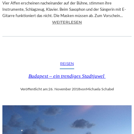
O
Vier Affen erscheinen nacheinander auf der Bühne, stimmen ihre
W
Instrumente, Schlagzeug, Klavier. Beim Saxophon und der Sängerin mit E-
A
Gitarre funktioniert das nicht. Die Masken müssen ab. Zum Vorschein…
N
:
WEITERLESEN
S
L
C
A
H
N
T
D
S
S
C
H
REISEN
H
U
I
T
Budapest – ein trendiges Stadtjuwel
N
–
A
T
Veröffentlicht am:
26. November 2018
von
Michaela Schabel
“
H
–
O
S
M
P
A
A
S
N
K
N
Ö