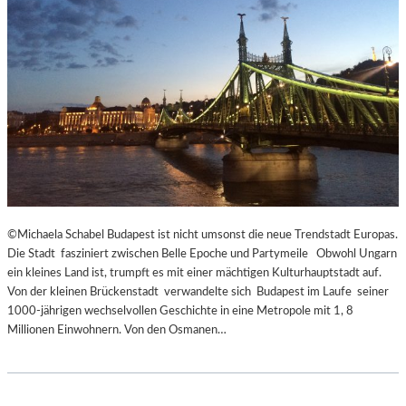
E
C
N
K
D
S
I
A
N
G
S
I
Z
T
E
A
N
T
I
I
E
O
R
N
T
S
©Michaela Schabel Budapest ist nicht umsonst die neue Trendstadt Europas.
Z
S
Die Stadt fasziniert zwischen Belle Epoche und Partymeile Obwohl Ungarn
U
T
ein kleines Land ist, trumpft es mit einer mächtigen Kulturhauptstadt auf.
R
Ü
Von der kleinen Brückenstadt verwandelte sich Budapest im Laufe seiner
E
C
1000-jährigen wechselvollen Geschichte in eine Metropole mit 1, 8
R
K
Millionen Einwohnern. Von den Osmanen…
Ö
„
F
U
F
N
N
D