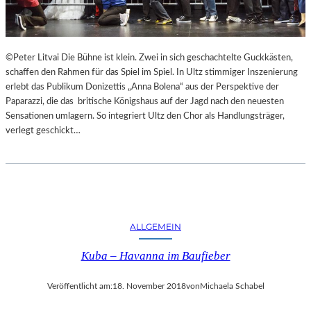
F
A
E
N
S
D
T
S
©Peter Litvai Die Bühne ist klein. Zwei in sich geschachtelte Guckkästen,
S
H
schaffen den Rahmen für das Spiel im Spiel. In Ultz stimmiger Inszenierung
P
U
erlebt das Publikum Donizettis „Anna Bolena“ aus der Perspektive der
I
T
Paparazzi, die das britische Königshaus auf der Jagd nach den neuesten
E
E
Sensationen umlagern. So integriert Ultz den Chor als Handlungsträger,
L
R
verlegt geschickt…
E
K
A
M
M
E
R
S
ALLGEMEIN
P
Kuba – Havanna im Baufieber
I
E
L
Veröffentlicht am:
18. November 2018
von
Michaela Schabel
E