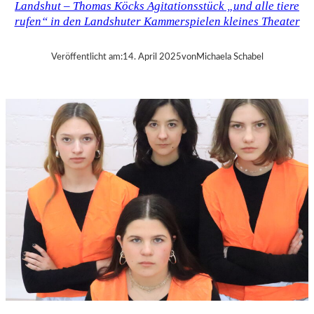
Landshut – Thomas Köcks Agitationsstück „und alle tiere
–
rufen“ in den Landshuter Kammerspielen kleines Theater
M
O
D
Veröffentlicht am:
14. April 2025
von
Michaela Schabel
E
S
T
M
U
S
S
O
R
G
S
K
I
S
„
C
H