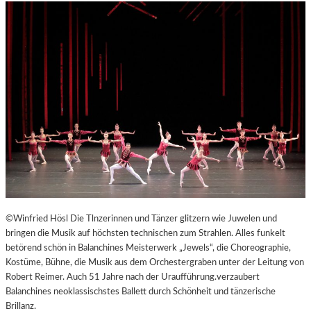
©Winfried Hösl Die Tlnzerinnen und Tänzer glitzern wie Juwelen und
bringen die Musik auf höchsten technischen zum Strahlen. Alles funkelt
betörend schön in Balanchines Meisterwerk „Jewels“, die Choreographie,
Kostüme, Bühne, die Musik aus dem Orchestergraben unter der Leitung von
Robert Reimer. Auch 51 Jahre nach der Uraufführung.verzaubert
Balanchines neoklassischstes Ballett durch Schönheit und tänzerische
Brillanz.