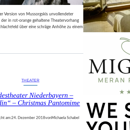
er Version von Mussorgskis unvollendeter
, der in rot-orange gehaltene Theatervorhang
Schlachtfeld über eine schräge Anhöhe zu einem
THEATER
estheater Niederbayern –
din“ – Christmas Pantomime
cht am:
24. Dezember 2018
von
Michaela Schabel