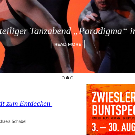
eiliger Tanzabend „Paradigma“ in
READ MORE
tadt zum Entdecken
haela Schabel