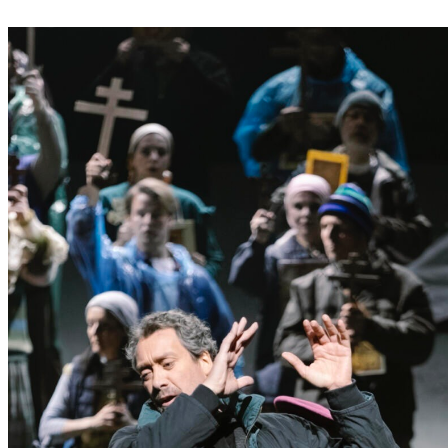
P
Ö
L
T
E
N
–
E
I
N
E
S
T
A
D
T
Z
U
M
E