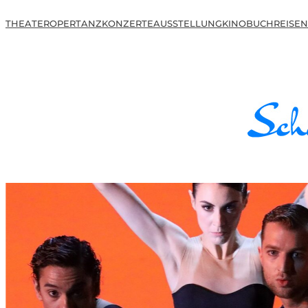
THEATER
OPER
TANZ
KONZERTE
AUSSTELLUNG
KINO
BUCH
REISEN