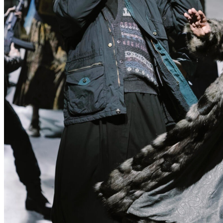
N
T
D
E
C
K
E
N