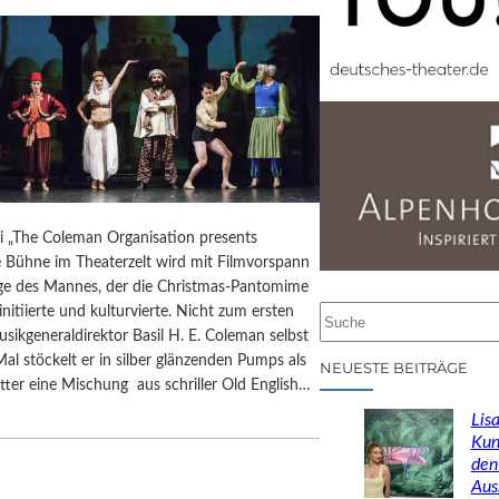
ai „The Coleman Organisation presents
e Bühne im Theaterzelt wird mit Filmvorspann
 des Mannes, der die Christmas-Pantomime
initiierte und kulturvierte. Nicht zum ersten
S
usikgeneraldirektor Basil H. E. Coleman selbst
u
Mal stöckelt er in silber glänzenden Pumps als
c
NEUESTE BEITRÄGE
ter eine Mischung aus schriller Old English…
h
e
Lisa
n
Kun
den
Aus