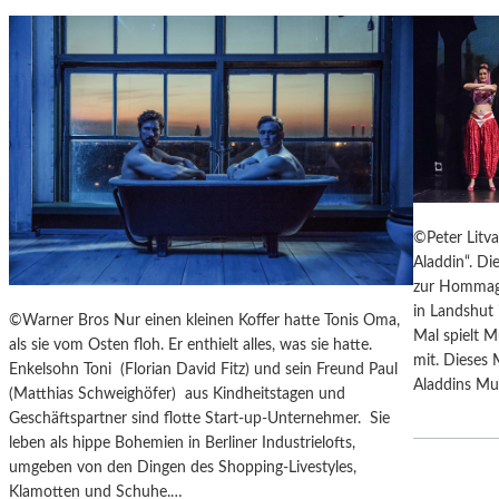
T
M
U
S
S
O
R
G
S
©Peter Litv
K
Aladdin“. Di
I
zur Hommage
S
in Landshut 
„
©Warner Bros Nur einen kleinen Koffer hatte Tonis Oma,
Mal spielt M
C
als sie vom Osten floh. Er enthielt alles, was sie hatte.
mit. Dieses 
H
Enkelsohn Toni (Florian David Fitz) und sein Freund Paul
Aladdins Mut
O
(Matthias Schweighöfer) aus Kindheitstagen und
W
Geschäftspartner sind flotte Start-up-Unternehmer. Sie
A
leben als hippe Bohemien in Berliner Industrielofts,
N
umgeben von den Dingen des Shopping-Livestyles,
S
Klamotten und Schuhe.…