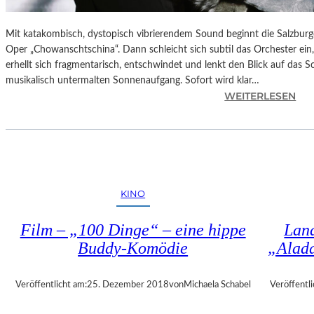
Mit katakombisch, dystopisch vibrierendem Sound beginnt die Salzburg
Oper „Chowanschtschina“. Dann schleicht sich subtil das Orchester ein
erhellt sich fragmentarisch, entschwindet und lenkt den Blick auf das 
musikalisch untermalten Sonnenaufgang. Sofort wird klar…
:
WEITERLESEN
S
A
L
Z
B
U
KINO
R
G
Film – „100 Dinge“ – eine hippe
Land
–
Buddy-Komödie
„Alad
M
O
D
Veröffentlicht am:
25. Dezember 2018
von
Michaela Schabel
Veröffentli
E
S