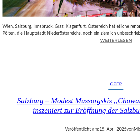
Wien, Salzburg, Innsbruck, Graz, Klagenfurt, Österreich hat etliche reno
Pölten, die Hauptstadt Niederösterreichs. noch ein ziemlich unbeschrie
:
WEITERLESEN
Ö
S
T
E
R
R
OPER
E
I
Salzburg – Modest Mussorgskis „Chowa
C
H
inszeniert zur Eröffnung der Salzbu
–
S
T
Veröffentlicht am:
15. April 2025
von
Mic
.