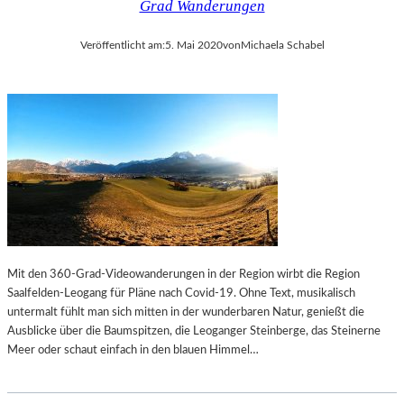
Grad Wanderungen
E
M
X
U
Veröffentlicht am:
5. Mai 2020
von
Michaela Schabel
P
E
R
L
E
B
S
E
S
C
I
K
O
E
N
T
I
T
S
S
M
„
U
W
Mit den 360-Grad-Videowanderungen in der Region wirbt die Region
S
A
Saalfelden-Leogang für Pläne nach Covid-19. Ohne Text, musikalisch
R
untermalt fühlt man sich mitten in der wunderbaren Natur, genießt die
T
Ausblicke über die Baumspitzen, die Leoganger Steinberge, das Steinerne
E
Meer oder schaut einfach in den blauen Himmel…
N
A
U