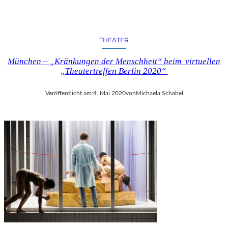
F
G
O
D
THEATER
O
T
München – „Kränkungen der Menschheit“ beim virtuellen
“
„Theatertreffen Berlin 2020“
I
M
Veröffentlicht am:
4. Mai 2020
von
Michaela Schabel
B
E
R
L
I
N
E
R
E
N
S
E