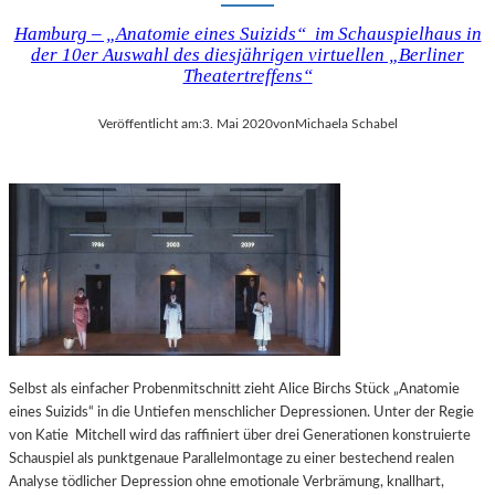
Hamburg – „Anatomie eines Suizids“ im Schauspielhaus in
der 10er Auswahl des diesjährigen virtuellen „Berliner
Theatertreffens“
Veröffentlicht am:
3. Mai 2020
von
Michaela Schabel
Selbst als einfacher Probenmitschnitt zieht Alice Birchs Stück „Anatomie
eines Suizids“ in die Untiefen menschlicher Depressionen. Unter der Regie
von Katie Mitchell wird das raffiniert über drei Generationen konstruierte
Schauspiel als punktgenaue Parallelmontage zu einer bestechend realen
Analyse tödlicher Depression ohne emotionale Verbrämung, knallhart,