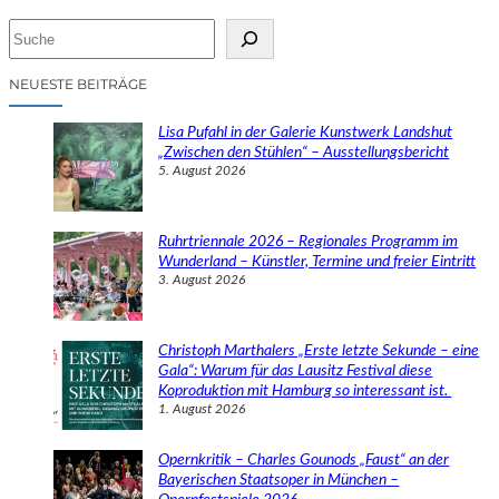
S
u
c
NEUESTE BEITRÄGE
h
e
Lisa Pufahl in der Galerie Kunstwerk Landshut
n
„Zwischen den Stühlen“ – Ausstellungsbericht
5. August 2026
Ruhrtriennale 2026 – Regionales Programm im
Wunderland – Künstler, Termine und freier Eintritt
3. August 2026
Christoph Marthalers „Erste letzte Sekunde – eine
Gala“: Warum für das Lausitz Festival diese
Koproduktion mit Hamburg so interessant ist.
1. August 2026
Opernkritik – Charles Gounods „Faust“ an der
Bayerischen Staatsoper in München –