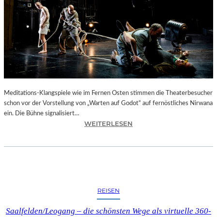
“
I
N
M
U
R
N
A
U
Meditations-Klangspiele wie im Fernen Osten stimmen die Theaterbesucher
–
schon vor der Vorstellung von „Warten auf Godot“ auf fernöstliches Nirwana
D
ein. Die Bühne signalisiert…
I
:
WEITERLESEN
E
B
W
E
I
R
E
L
G
I
E
N
REISEN
D
–
E
S
Saalfelden/Leogang – die schönsten Wege als virtuelle 360-
S
A