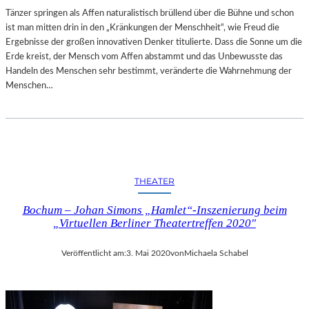
M
Tänzer springen als Affen naturalistisch brüllend über die Bühne und schon
B
ist man mitten drin in den „Kränkungen der Menschheit“, wie Freud die
L
Ergebnisse der großen innovativen Denker titulierte. Dass die Sonne um die
E
Erde kreist, der Mensch vom Affen abstammt und das Unbewusste das
Handeln des Menschen sehr bestimmt, veränderte die Wahrnehmung der
Menschen…
THEATER
Bochum – Johan Simons „Hamlet“-Inszenierung beim
„Virtuellen Berliner Theatertreffen 2020″
Veröffentlicht am:
3. Mai 2020
von
Michaela Schabel