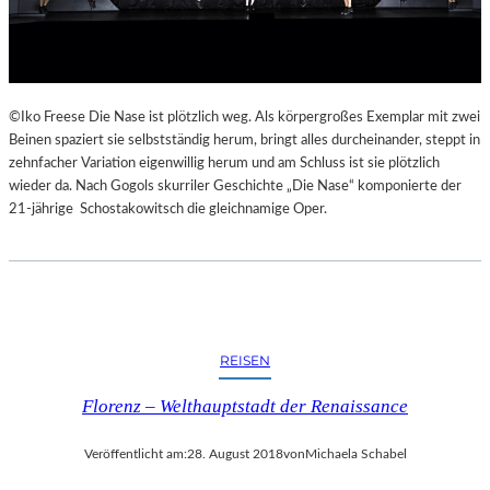
E
K
E
H
R
©Iko Freese Die Nase ist plötzlich weg. Als körpergroßes Exemplar mit zwei
T
Beinen spaziert sie selbstständig herum, bringt alles durcheinander, steppt in
zehnfacher Variation eigenwillig herum und am Schluss ist sie plötzlich
wieder da. Nach Gogols skurriler Geschichte „Die Nase“ komponierte der
21-jährige Schostakowitsch die gleichnamige Oper.
REISEN
Florenz – Welthauptstadt der Renaissance
Veröffentlicht am:
28. August 2018
von
Michaela Schabel