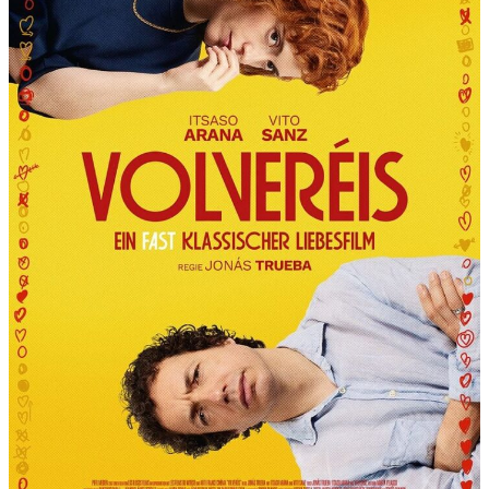
R
T
“
P
R
Ä
S
E
N
T
I
E
R
T
D
I
E
6
.
I
N
T