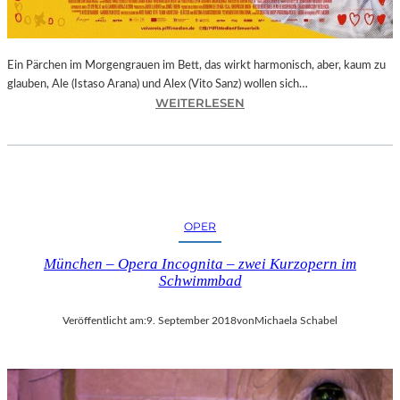
E
R
N
Ein Pärchen im Morgengrauen im Bett, das wirkt harmonisch, aber, kaum zu
A
glauben, Ale (Istaso Arana) und Alex (Vito Sanz) wollen sich…
T
:
WEITERLESEN
I
J
O
O
N
N
A
A
L
S
E
T
K
OPER
R
U
U
N
München – Opera Incognita – zwei Kurzopern im
E
S
Schwimmbad
B
T
A
M
Veröffentlicht am:
9. September 2018
von
Michaela Schabel
–
E
„
S
V
S
O
E