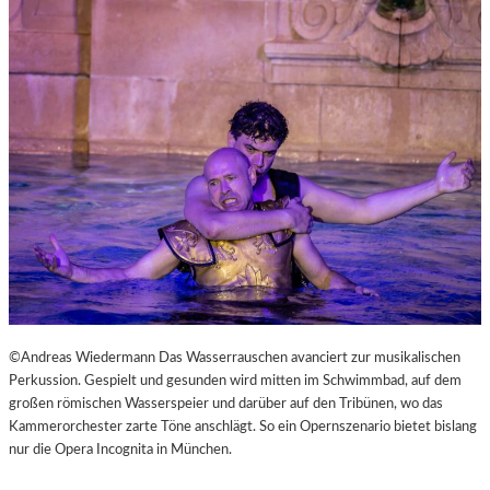
L
V
E
R
É
I
S
–
E
I
N
F
A
S
T
K
©Andreas Wiedermann Das Wasserrauschen avanciert zur musikalischen
L
Perkussion. Gespielt und gesunden wird mitten im Schwimmbad, auf dem
A
großen römischen Wasserspeier und darüber auf den Tribünen, wo das
S
Kammerorchester zarte Töne anschlägt. So ein Opernszenario bietet bislang
S
nur die Opera Incognita in München.
I
S