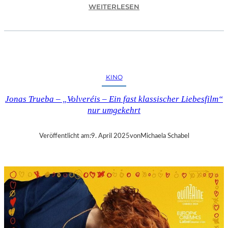
:
WEITERLESEN
A
S
C
H
A
F
KINO
F
E
Jonas Trueba – „Volveréis – Ein fast klassischer Liebesfilm“
N
nur umgekehrt
B
U
R
Veröffentlicht am:
9. April 2025
von
Michaela Schabel
G
–
„
M
A
I
N
A