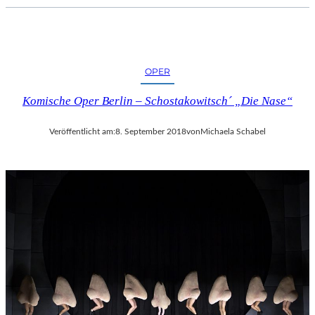
C
H
E
R
L
OPER
I
Komische Oper Berlin – Schostakowitsch´ „Die Nase“
E
B
E
Veröffentlicht am:
8. September 2018
von
Michaela Schabel
S
F
I
L
M
“
N
U
R
U
M
G