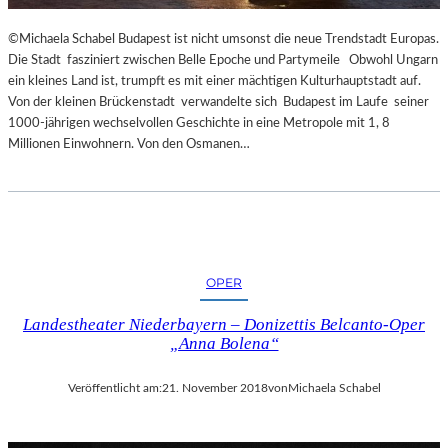
R
T
©Michaela Schabel Budapest ist nicht umsonst die neue Trendstadt Europas.
Z
Die Stadt fasziniert zwischen Belle Epoche und Partymeile Obwohl Ungarn
U
ein kleines Land ist, trumpft es mit einer mächtigen Kulturhauptstadt auf.
R
Von der kleinen Brückenstadt verwandelte sich Budapest im Laufe seiner
E
1000-jährigen wechselvollen Geschichte in eine Metropole mit 1, 8
R
Millionen Einwohnern. Von den Osmanen…
Ö
F
F
N
U
N
G
OPER
D
Landestheater Niederbayern – Donizettis Belcanto-Oper
E
„Anna Bolena“
R
S
A
Veröffentlicht am:
21. November 2018
von
Michaela Schabel
L
Z