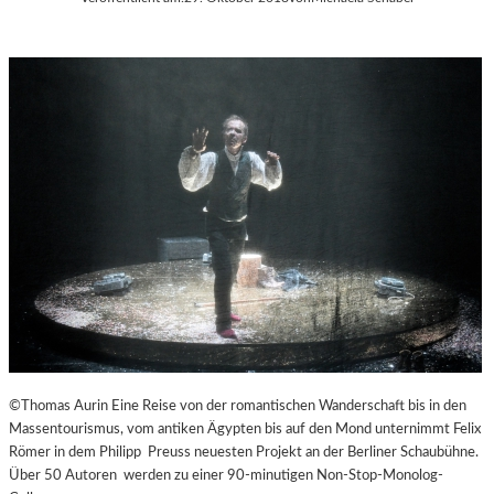
©Thomas Aurin Eine Reise von der romantischen Wanderschaft bis in den
Massentourismus, vom antiken Ägypten bis auf den Mond unternimmt Felix
Römer in dem Philipp Preuss neuesten Projekt an der Berliner Schaubühne.
Über 50 Autoren werden zu einer 90-minutigen Non-Stop-Monolog-