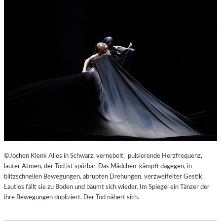
©Jochen Klenk Alles in Schwarz, vernebelt, pulsierende Herzfrequenz,
lauter Atmen, der Tod ist spürbar. Das Mädchen kämpft dagegen, in
blitzschnellen Bewegungen, abrupten Drehungen, verzweifelter Gestik.
Lautlos fällt sie zu Boden und bäumt sich wieder. Im Spiegel ein Tänzer der
ihre Bewegungen dupliziert. Der Tod nähert sich.