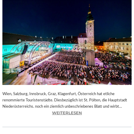
Wien, Salzburg, Innsbruck, Graz, Klagenfurt, Österreich hat etliche
renommierte Touristenstädte. Diesbezüglich ist St. Pölten, die Hauptstadt
Niederösterreichs. noch ein ziemlich unbeschriebenes Blatt und wirbt…
:
WEITERLESEN
Ö
S
T