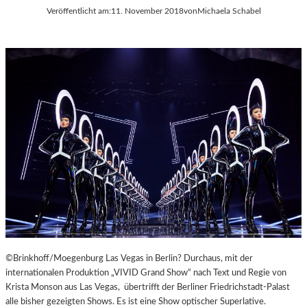
Veröffentlicht am:
11. November 2018
von
Michaela Schabel
©Brinkhoff/Moegenburg Las Vegas in Berlin? Durchaus, mit der
internationalen Produktion „VIVID Grand Show“ nach Text und Regie von
Krista Monson aus Las Vegas, übertrifft der Berliner Friedrichstadt-Palast
alle bisher gezeigten Shows. Es ist eine Show optischer Superlative.