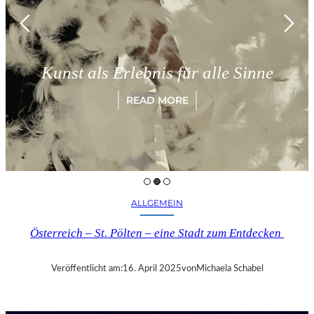
Münc
st als Erlebnis für alle Sinne
„Pa
READ MORE
ALLGEMEIN
Österreich – St. Pölten – eine Stadt zum Entdecken
Veröffentlicht am:
16. April 2025
von
Michaela Schabel