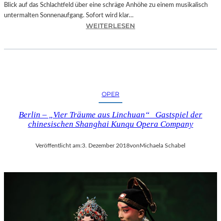
Blick auf das Schlachtfeld über eine schräge Anhöhe zu einem musikalisch
untermalten Sonnenaufgang. Sofort wird klar…
:
WEITERLESEN
S
A
L
Z
B
U
OPER
R
G
Berlin – „Vier Träume aus Linchuan“ Gastspiel der
–
chinesischen Shanghai Kunqu Opera Company
M
O
Veröffentlicht am:
3. Dezember 2018
von
Michaela Schabel
D
E
S
T
M
U
S