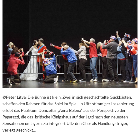
B
U
R
G
E
R
O
S
T
E
R
F
E
S
T
©Peter Litvai Die Bühne ist klein. Zwei in sich geschachtelte Guckkästen,
S
schaffen den Rahmen für das Spiel im Spiel. In Ultz stimmiger Inszenierung
P
erlebt das Publikum Donizettis „Anna Bolena“ aus der Perspektive der
I
Paparazzi, die das britische Königshaus auf der Jagd nach den neuesten
E
Sensationen umlagern. So integriert Ultz den Chor als Handlungsträger,
L
verlegt geschickt…
E