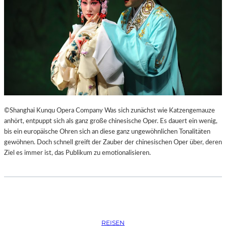
S
O
R
G
S
K
I
S
„
C
H
©Shanghai Kunqu Opera Company Was sich zunächst wie Katzengemauze
O
anhört, entpuppt sich als ganz große chinesische Oper. Es dauert ein wenig,
W
bis ein europäische Ohren sich an diese ganz ungewöhnlichen Tonalitäten
A
gewöhnen. Doch schnell greift der Zauber der chinesischen Oper über, deren
N
Ziel es immer ist, das Publikum zu emotionalisieren.
S
C
H
T
S
C
REISEN
H