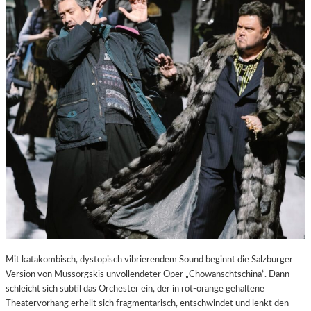
E
S
T
A
D
T
Z
U
M
E
N
T
D
E
C
K
E
N
Mit katakombisch, dystopisch vibrierendem Sound beginnt die Salzburger
Version von Mussorgskis unvollendeter Oper „Chowanschtschina“. Dann
schleicht sich subtil das Orchester ein, der in rot-orange gehaltene
Theatervorhang erhellt sich fragmentarisch, entschwindet und lenkt den