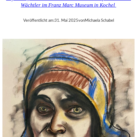
O
Wächtler im Franz Marc Museum in Kochel
L
G
A
Veröffentlicht am:
31. Mai 2025
von
Michaela Schabel
M
E
E
R
S
O
N
–
S
C
H
Ü
L
E
R
I
N
V