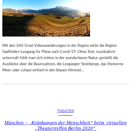
E
U
M
I
N
K
O
Mit den 360-Grad-Videowanderungen in der Region wirbt die Region
C
Saalfelden-Leogang für Pläne nach Covid-19. Ohne Text, musikalisch
H
untermalt fühlt man sich mitten in der wunderbaren Natur, genießt die
E
Ausblicke über die Baumspitzen, die Leoganger Steinberge, das Steinerne
L
Meer oder schaut einfach in den blauen Himmel…
THEATER
München – „Kränkungen der Menschheit“ beim virtuellen
„Theatertreffen Berlin 2020“