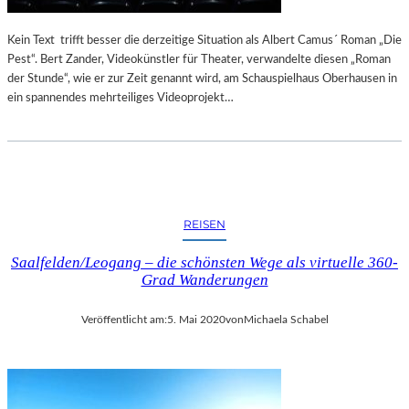
W
U
Ä
R
Kein Text trifft besser die derzeitige Situation als Albert Camus´ Roman „Die
C
N
Pest“. Bert Zander, Videokünstler für Theater, verwandelte diesen „Roman
H
A
der Stunde“, wie er zur Zeit genannt wird, am Schauspielhaus Oberhausen in
T
U
ein spannendes mehrteiliges Videoprojekt…
L
E
R
I
M
F
R
REISEN
A
N
Saalfelden/Leogang – die schönsten Wege als virtuelle 360-
Z
Grad Wanderungen
M
A
Veröffentlicht am:
5. Mai 2020
von
Michaela Schabel
R
C
M
U
S