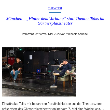
T
N
I
THEATER
–
S
„
S
München – „Hinter dem Vorhang“ statt Theater Talks im
I
E
Gärtnerplatztheater
C
“
H
–
Veröffentlicht am:
6. Mai 2020
von
Michaela Schabel
A
E
L
I
S
N
I
E
R
S
R
O
W
N
I
D
S
E
C
R
H
A
“
U
—
S
B
Einstündige Talks mit bekannten Persönlichkeiten aus der Theaterszene
S
I
präsentiert das Gärtnerplatztheater online vom 7. Mai eine Woche lang. …