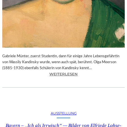
Gabriele Münter, zuerst Studentin, dann für einige Jahre Lebensgefährtin
von Wassily Kandinsky wurde, wenn auch spät, berühmt. Olga Meerson
(1885-1930) ebenfalls Schülerin von Kandinsky kennt…
:
WEITERLESEN
B
A
Y
E
R
N
AUSSTELLUNG
–
„
Bayern – „Ich als Irrwisch“ — Bilder von Elfriede Lohse-