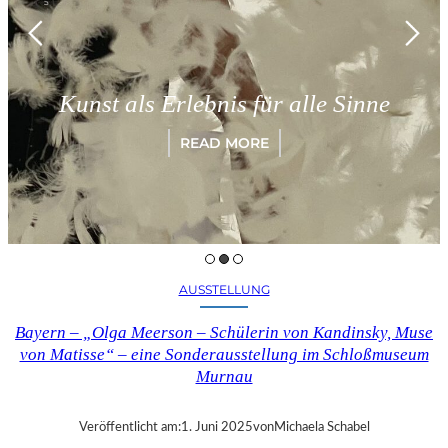
Kunst als Erlebnis für alle Sinne
READ MORE
AUSSTELLUNG
Bayern – „Olga Meerson – Schülerin von Kandinsky, Muse
von Matisse“ – eine Sonderausstellung im Schloßmuseum
Murnau
Veröffentlicht am:
1. Juni 2025
von
Michaela Schabel