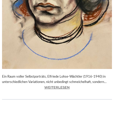
O
N
K
A
N
D
I
N
S
K
Y
,
M
U
Ein Raum voller Selbstporträts, Elfriede Lohse-Wächtler (1916-1940) in
S
unterschiedlichen Variationen, nicht unbedingt schmeichelhaft, sondern…
E
:
WEITERLESEN
V
B
O
A
N
Y
M
E
A
R