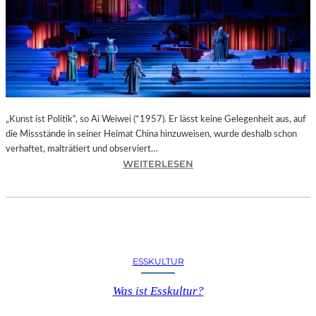
O
T
E
L
M
I
G
N
O
„Kunst ist Politik“, so Ai Weiwei (*1957). Er lässt keine Gelegenheit aus, auf
N
die Missstände in seiner Heimat China hinzuweisen, wurde deshalb schon
M
verhaftet, malträtiert und observiert…
:
WEITERLESEN
E
M
R
A
A
X
N
I
P
M
A
D
R
ESSKULTUR
E
K
R
&
Was ist Esskultur?
E
S
V
P