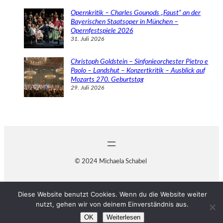
Opernkritik – Charles Gounods „Faust“ an der
Bayerischen Staatsoper in München –
Opernfestspiele 2026
31. Juli 2026
Christoph Goldstein – Sinfonieorchester Pietro e
Paolo – Landshut – Konzertkritik – Ausblick auf
Mozarts 270. Geburtstag
29. Juli 2026
© 2024 Michaela Schabel
Diese Website benutzt Cookies. Wenn du die Website weiter
nutzt, gehen wir von deinem Einverständnis aus.
OK
Weiterlesen