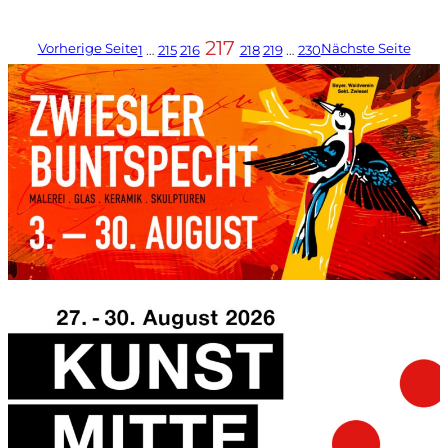
217
Vorherige Seite
Nächste Seite
1
…
215
216
218
219
…
230