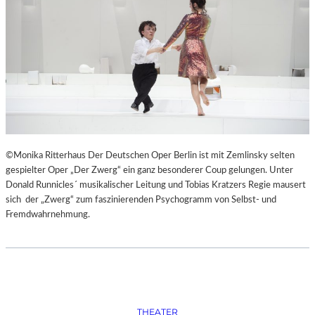
W
“
I
E
I
M
P
A
R
A
D
I
©Monika Ritterhaus Der Deutschen Oper Berlin ist mit Zemlinsky selten
E
gespielter Oper „Der Zwerg“ ein ganz besonderer Coup gelungen. Unter
S
Donald Runnicles´ musikalischer Leitung und Tobias Kratzers Regie mausert
“
sich der „Zwerg“ zum faszinierenden Psychogramm von Selbst- und
Fremdwahrnehmung.
THEATER