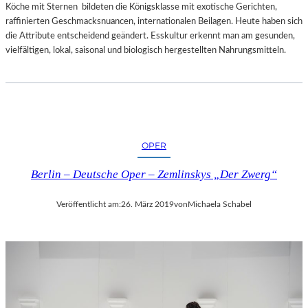
I
I
Köche mit Sternen bildeten die Königsklasse mit exotische Gerichten,
L
T
raffinierten Geschmacksnuancen, internationalen Beilagen. Heute haben sich
M
N
die Attribute entscheidend geändert. Esskultur erkennt man am gesunden,
„
E
vielfältigen, lokal, saisonal und biologisch hergestellten Nahrungsmitteln.
A
U
I
E
W
M
E
E
I
N
W
T
OPER
E
R
I
É
Berlin – Deutsche Oper – Zemlinskys „Der Zwerg“
’
E
S
–
Veröffentlicht am:
26. März 2019
von
Michaela Schabel
T
„
U
U
R
R
A
L
N
A
D
U
O
B
T