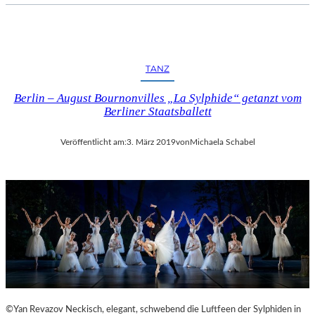
TANZ
Berlin – August Bournonvilles „La Sylphide“ getanzt vom
Berliner Staatsballett
Veröffentlicht am:
3. März 2019
von
Michaela Schabel
©Yan Revazov Neckisch, elegant, schwebend die Luftfeen der Sylphiden in