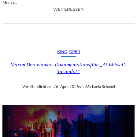
Meran…
:
WEITERLESEN
M
E
R
A
N
–
KINO
, 
OPER
D
A
Maxim Dereviankos Dokumentationsfilm „Ai Weiwei’s
S
Turandot“
5
-
S
Veröffentlicht am:
26. April 2025
von
Michaela Schabel
T
E
R
N
E
-
H