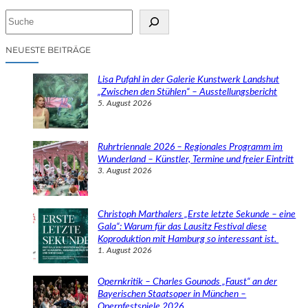
S
u
c
NEUESTE BEITRÄGE
h
e
Lisa Pufahl in der Galerie Kunstwerk Landshut
n
„Zwischen den Stühlen“ – Ausstellungsbericht
5. August 2026
Ruhrtriennale 2026 – Regionales Programm im
Wunderland – Künstler, Termine und freier Eintritt
3. August 2026
Christoph Marthalers „Erste letzte Sekunde – eine
Gala“: Warum für das Lausitz Festival diese
Koproduktion mit Hamburg so interessant ist.
1. August 2026
Opernkritik – Charles Gounods „Faust“ an der
Bayerischen Staatsoper in München –
Opernfestspiele 2026