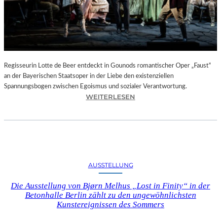
T
E
L
E
T
Z
T
Regisseurin Lotte de Beer entdeckt in Gounods romantischer Oper „Faust“
E
an der Bayerischen Staatsoper in der Liebe den existenziellen
S
Spannungsbogen zwischen Egoismus und sozialer Verantwortung.
E
:
WEITERLESEN
K
O
U
P
N
E
D
R
E
N
–
K
AUSSTELLUNG
E
R
I
I
Die Ausstellung von Bjørn Melhus „Lost in Finity“ in der
N
T
Betonhalle Berlin zählt zu den ungewöhnlichsten
E
I
Kunstereignissen des Sommers
G
K
A
–