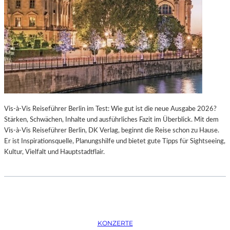
K
S
T
O
I
P
O
E
N
R
M
I
I
N
T
M
H
Ü
A
N
Vis-à-Vis Reiseführer Berlin im Test: Wie gut ist die neue Ausgabe 2026?
M
C
Stärken, Schwächen, Inhalte und ausführliches Fazit im Überblick. Mit dem
B
H
Vis-à-Vis Reiseführer Berlin, DK Verlag, beginnt die Reise schon zu Hause.
U
E
Er ist Inspirationsquelle, Planungshilfe und bietet gute Tipps für Sightseeing,
R
N
Kultur, Vielfalt und Hauptstadtflair.
G
–
S
O
O
P
I
E
N
R
T
N
E
F
KONZERTE
R
E