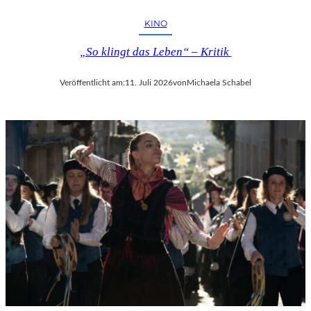
KINO
„So klingt das Leben“ – Kritik
Veröffentlicht am:
11. Juli 2026
von
Michaela Schabel