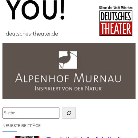
S
u
c
NEUESTE BEITRÄGE
h
e