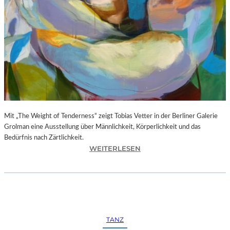
–
L
E
G
E
N
D
Ä
R
E
Mit „The Weight of Tenderness“ zeigt Tobias Vetter in der Berliner Galerie
F
Grolman eine Ausstellung über Männlichkeit, Körperlichkeit und das
O
Bedürfnis nach Zärtlichkeit.
T
:
WEITERLESEN
O
T
G
O
R
B
A
I
F
A
I
S
E
TANZ
V
N