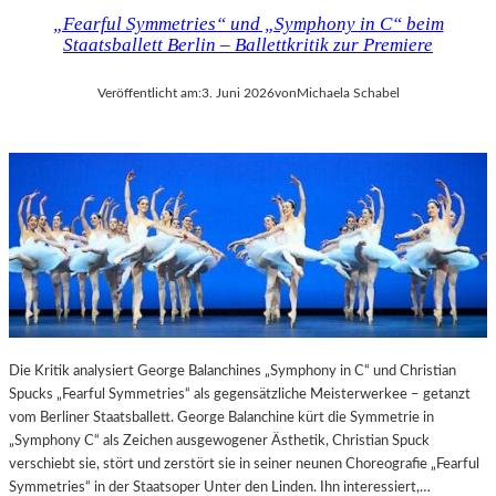
E
I
„Fearful Symmetries“ und „Symphony in C“ beim
T
N
Staatsballett Berlin – Ballettkritik zur Premiere
T
D
E
E
Veröffentlicht am:
3. Juni 2026
von
Michaela Schabel
R
R
:
G
„
A
T
L
H
E
E
R
W
I
E
E
I
C
G
A
H
M
T
E
Die Kritik analysiert George Balanchines „Symphony in C“ und Christian
O
R
Spucks „Fearful Symmetries“ als gegensätzliche Meisterwerkee – getanzt
F
A
vom Berliner Staatsballett. George Balanchine kürt die Symmetrie in
T
W
„Symphony C“ als Zeichen ausgewogener Ästhetik, Christian Spuck
E
O
verschiebt sie, stört und zerstört sie in seiner neunen Choreografie „Fearful
N
R
Symmetries“ in der Staatsoper Unter den Linden. Ihn interessiert,…