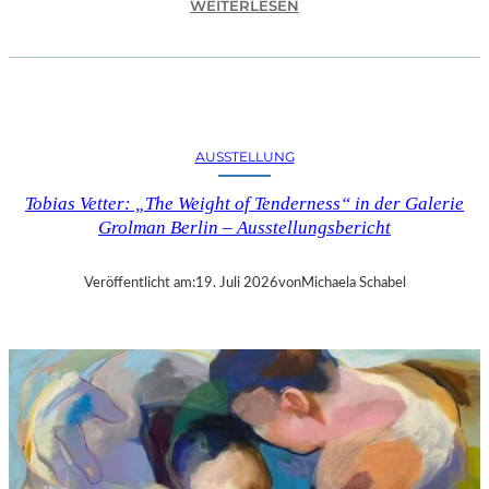
:
WEITERLESEN
„
M
I
C
H
E
AUSSTELLUNG
L
C
Tobias Vetter: „The Weight of Tenderness“ in der Galerie
O
Grolman Berlin – Ausstellungsbericht
M
T
E
Veröffentlicht am:
19. Juli 2026
von
Michaela Schabel
“
I
N
B
E
R
L
I
N