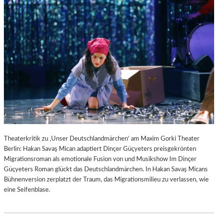
Theaterkritik zu ‚Unser Deutschlandmärchen‘ am Maxim Gorki Theater
Berlin: Hakan Savaş Mican adaptiert Dinçer Güçyeters preisgekrönten
Migrationsroman als emotionale Fusion von und Musikshow Im Dinçer
Güçyeters Roman glückt das Deutschlandmärchen. In Hakan Savaş Micans
Bühnenversion zerplatzt der Traum, das Migrationsmilieu zu verlassen, wie
eine Seifenblase.