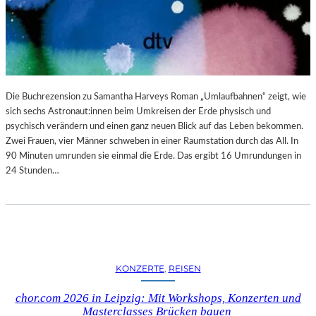
N
B
G
L
S
O
B
G
E
R
I
Die Buchrezension zu Samantha Harveys Roman „Umlaufbahnen“ zeigt, wie
C
sich sechs Astronaut:innen beim Umkreisen der Erde physisch und
H
psychisch verändern und einen ganz neuen Blick auf das Leben bekommen.
T
Zwei Frauen, vier Männer schweben in einer Raumstation durch das All. In
90 Minuten umrunden sie einmal die Erde. Das ergibt 16 Umrundungen in
24 Stunden…
KONZERTE
, 
REISEN
chor.com 2026 in Leipzig: Mit Workshops, Konzerten und
Masterclasses Brücken bauen