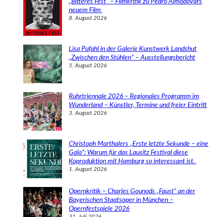
„Bitteres Fest“ – Filmkritik zu Pedro Almodóvars
n
neuem Film
8. August 2026
Lisa Pufahl in der Galerie Kunstwerk Landshut
„Zwischen den Stühlen“ – Ausstellungsbericht
5. August 2026
Ruhrtriennale 2026 – Regionales Programm im
Wunderland – Künstler, Termine und freier Eintritt
3. August 2026
Christoph Marthalers „Erste letzte Sekunde – eine
Gala“: Warum für das Lausitz Festival diese
Koproduktion mit Hamburg so interessant ist.
1. August 2026
Opernkritik – Charles Gounods „Faust“ an der
Bayerischen Staatsoper in München –
Opernfestspiele 2026
31. Juli 2026