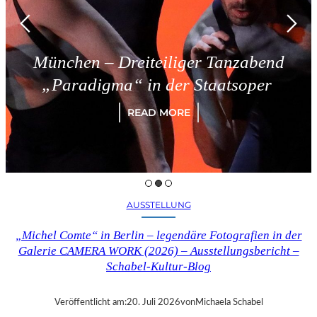
eiteiliger Tanzabend
Triest – S
 in der Staatsoper
R
EAD MORE
AUSSTELLUNG
„Michel Comte“ in Berlin – legendäre Fotografien in der
Galerie CAMERA WORK (2026) – Ausstellungsbericht –
Schabel-Kultur-Blog
Veröffentlicht am:
20. Juli 2026
von
Michaela Schabel