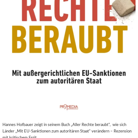
N
E
U
E
R
E
X
P
E
R
I
M
E
N
T
E
L
L
E
Hannes Hofbauer zeigt in seinem Buch „Aller Rechte beraubt“, wie sich
R
Länder „Mit EU-Sanktionen zum autoritären Staat“ verändern – Rezension
F
mit kritischem Fazit