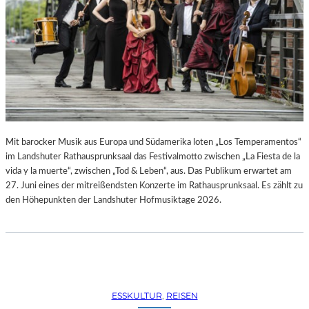
R
R
E
C
H
T
E
B
E
R
A
Mit barocker Musik aus Europa und Südamerika loten „Los Temperamentos“
U
im Landshuter Rathausprunksaal das Festivalmotto zwischen „La Fiesta de la
B
vida y la muerte“, zwischen „Tod & Leben“, aus. Das Publikum erwartet am
T
27. Juni eines der mitreißendsten Konzerte im Rathausprunksaal. Es zählt zu
“
den Höhepunkten der Landshuter Hofmusiktage 2026.
(
2
0
2
6
)
ESSKULTUR
, 
REISEN
–