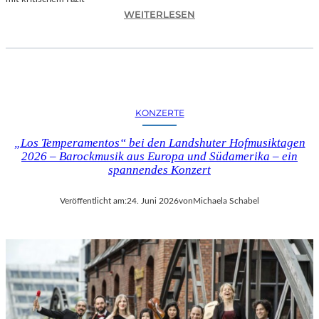
I
:
WEITERLESEN
L
H
M
A
M
N
I
N
T
E
B
S
I
KONZERTE
H
R
O
G
„Los Temperamentos“ bei den Landshuter Hofmusiktagen
F
I
2026 – Barockmusik aus Europa und Südamerika – ein
B
spannendes Konzert
T
A
M
U
I
Veröffentlicht am:
24. Juni 2026
von
Michaela Schabel
E
N
R
I
„
C
A
H
L
M
L
A
E
Y
R