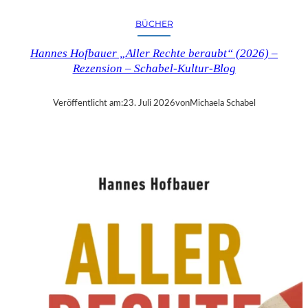
R
Y
BÜCHER
T
I
Hannes Hofbauer „Aller Rechte beraubt“ (2026) –
M
Rezension – Schabel-Kultur-Blog
E
“
–
Veröffentlicht am:
23. Juli 2026
von
Michaela Schabel
S
A
N
D
R
A
W
O
L
L
N
E
R
S