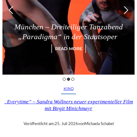
München – Dreiteiliger Tanzabend
„Paradigma“ in der Staatsoper
READ MORE
KINO
„Everytime“ – Sandra Wollners neuer experimenteller Film
mit Birgit Minichmayr
Veröffentlicht am:
25. Juli 2026
von
Michaela Schabel