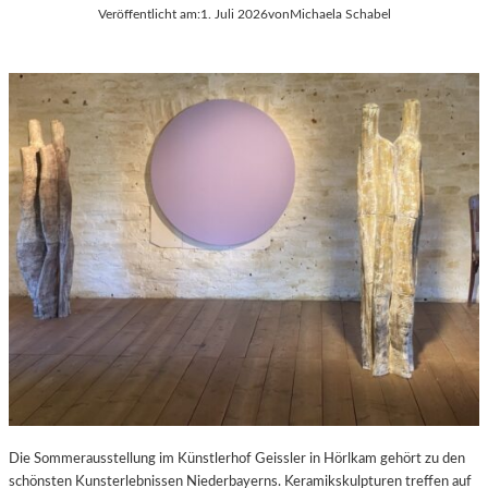
Veröffentlicht am:
1. Juli 2026
von
Michaela Schabel
Die Sommerausstellung im Künstlerhof Geissler in Hörlkam gehört zu den
schönsten Kunsterlebnissen Niederbayerns. Keramikskulpturen treffen auf