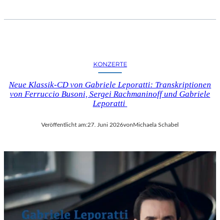
KONZERTE
Neue Klassik-CD von Gabriele Leporatti: Transkriptionen
von Ferruccio Busoni, Sergei Rachmaninoff und Gabriele
Leporatti
Veröffentlicht am:
27. Juni 2026
von
Michaela Schabel