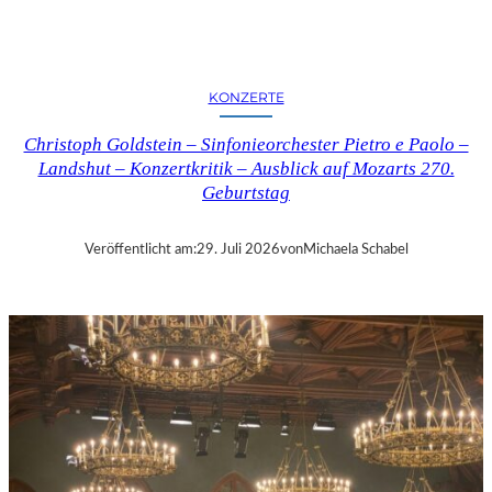
E
R
N
K
KONZERTE
R
I
Christoph Goldstein – Sinfonieorchester Pietro e Paolo –
T
Landshut – Konzertkritik – Ausblick auf Mozarts 270.
I
Geburtstag
K
–
C
Veröffentlicht am:
29. Juli 2026
von
Michaela Schabel
H
A
R
L
E
S
G
O
U
N