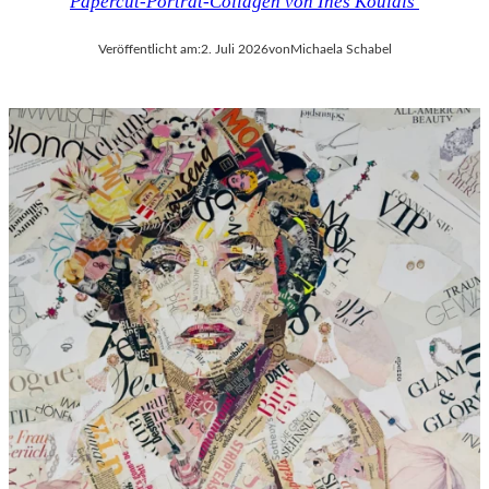
Papercut-Porträt-Collagen von Ines Kouidis
Veröffentlicht am:
2. Juli 2026
von
Michaela Schabel