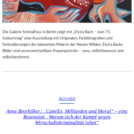
G
E
B
U
R
Die Galerie Schmalfuss in Berlin zeigt mit „Elvira Bach – zum 75.
T
Geburtstag“ eine Ausstellung mit Originalen, Farblithografien und
S
Farbradierungen der bekannten Malerin der Neuen Wilden. Elvira Bachs
T
Bilder sind unverwechselbare Frauenporträts – sexy, selbstbewusst und
A
selbstbestimmt.
G
BÜCHER
Anne Brorhilker: „Cum/Ex, Milliarden und Moral“ – eine
Rezension „Warum sich der Kampf gegen
Wirtschaftskriminalität lohnt“