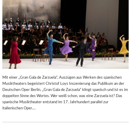
N
6
D
S
H
U
T
–
K
O
N
Z
E
R
Mit einer „Gran Gala de Zarzuela“, Auszügen aus Werken des spanischen
T
Musiktheaters begeistert Christof Loys Inszenierung das Publikum an der
K
Deutschen Oper Berlin. „Gran Gala de Zarzuela“ klingt spanisch und ist es im
R
doppelten Sinne des Wortes. Wer weiß schon, was eine Zarzuela ist? Das
I
spanische Musiktheater entstand im 17. Jahrhundert parallel zur
T
italienischen Oper.…
I
K
–
A