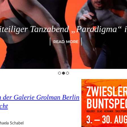
eiliger Tanzabend „Paradigma“ in
READ MORE
n der Galerie Grolman Berlin
cht
haela Schabel