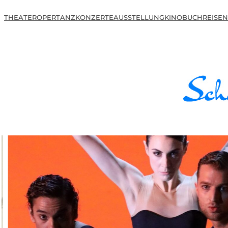
THEATER
OPER
TANZ
KONZERTE
AUSSTELLUNG
KINO
BUCH
REISEN