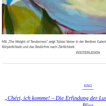
Mit „The Weight of Tenderness“ zeigt Tobias Vetter in der Berliner Gale
Körperlichkeit und das Bedürfnis nach Zärtlichkeit.
:
WEITERLESEN
T
O
B
I
A
S
KINO
V
E
„Chéri, ich komme! – Die Erfindung der Lus
T
T
Blog