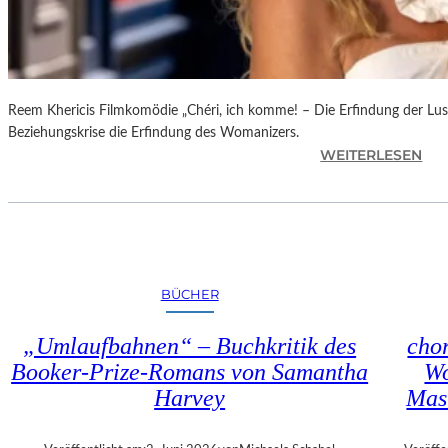
R
N
E
S
S
Reem Khericis Filmkomödie „Chéri, ich komme! – Die Erfindung der Lust
“
Beziehungskrise die Erfindung des Womanizers.
I
:
WEITERLESEN
N
„
D
C
E
H
R
É
G
R
A
I
L
BÜCHER
,
E
I
R
„Umlaufbahnen“ – Buchkritik des
chor
C
I
Booker-Prize-Romans von Samantha
Wo
H
E
Harvey
Mas
K
G
O
R
M
O