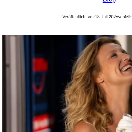
E
R
:
Veröffentlicht am:
18. Juli 2026
von
Mic
„
T
H
E
W
E
I
G
H
T
O
F
T
E
N
D
E