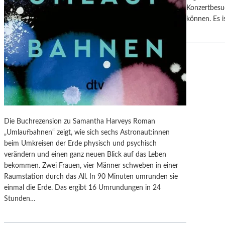
U
N
Konzertbesu
S
G
können. Es i
T
S
“
B
:
E
K
R
R
I
I
C
T
H
I
T
K
Die Buchrezension zu Samantha Harveys Roman
–
„Umlaufbahnen“ zeigt, wie sich sechs Astronaut:innen
S
beim Umkreisen der Erde physisch und psychisch
C
verändern und einen ganz neuen Blick auf das Leben
H
bekommen. Zwei Frauen, vier Männer schweben in einer
A
Raumstation durch das All. In 90 Minuten umrunden sie
B
einmal die Erde. Das ergibt 16 Umrundungen in 24
E
Stunden…
L
-
K