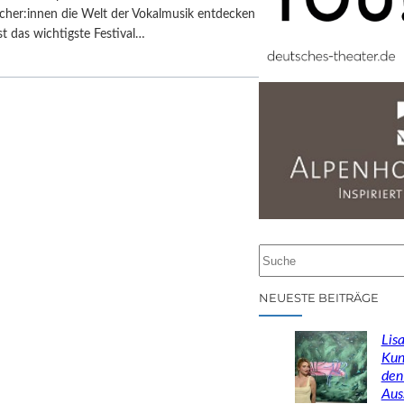
cher:innen die Welt der Vokalmusik entdecken
st das wichtigste Festival…
S
u
c
NEUESTE BEITRÄGE
h
e
Lisa
n
Kun
den
Aus