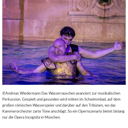
L
V
E
R
É
I
S
–
E
I
N
F
A
S
T
K
©Andreas Wiedermann Das Wasserrauschen avanciert zur musikalischen
L
Perkussion. Gespielt und gesunden wird mitten im Schwimmbad, auf dem
A
großen römischen Wasserspeier und darüber auf den Tribünen, wo das
S
Kammerorchester zarte Töne anschlägt. So ein Opernszenario bietet bislang
S
nur die Opera Incognita in München.
I
S