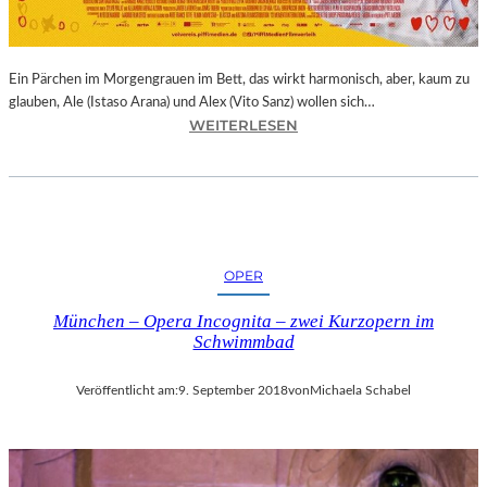
E
R
N
Ein Pärchen im Morgengrauen im Bett, das wirkt harmonisch, aber, kaum zu
A
glauben, Ale (Istaso Arana) und Alex (Vito Sanz) wollen sich…
T
:
WEITERLESEN
I
J
O
O
N
N
A
A
L
S
E
T
K
OPER
R
U
U
N
München – Opera Incognita – zwei Kurzopern im
E
S
Schwimmbad
B
T
A
M
Veröffentlicht am:
9. September 2018
von
Michaela Schabel
–
E
„
S
V
S
O
E