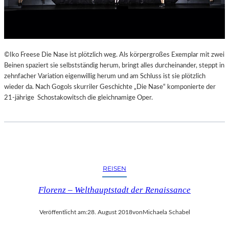
E
K
E
H
R
©Iko Freese Die Nase ist plötzlich weg. Als körpergroßes Exemplar mit zwei
T
Beinen spaziert sie selbstständig herum, bringt alles durcheinander, steppt in
zehnfacher Variation eigenwillig herum und am Schluss ist sie plötzlich
wieder da. Nach Gogols skurriler Geschichte „Die Nase“ komponierte der
21-jährige Schostakowitsch die gleichnamige Oper.
REISEN
Florenz – Welthauptstadt der Renaissance
Veröffentlicht am:
28. August 2018
von
Michaela Schabel