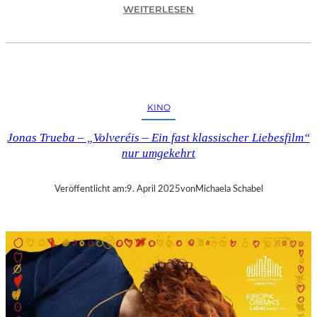
:
WEITERLESEN
A
S
C
H
A
F
KINO
F
E
Jonas Trueba – „Volveréis – Ein fast klassischer Liebesfilm“
N
nur umgekehrt
B
U
R
Veröffentlicht am:
9. April 2025
von
Michaela Schabel
G
–
„
M
A
I
N
A