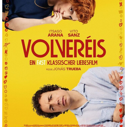
R
T
“
P
R
Ä
S
E
N
T
I
E
R
T
D
I
E
6
.
I
N
T