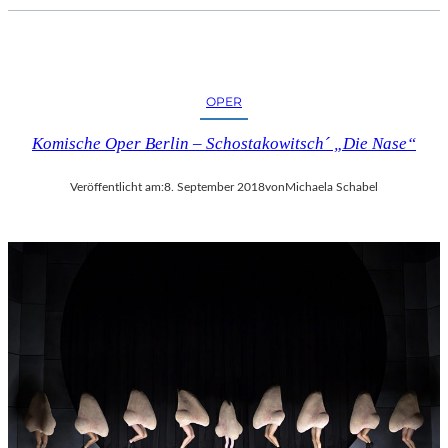
C
H
E
R
L
OPER
I
Komische Oper Berlin – Schostakowitsch´ „Die Nase“
E
B
E
Veröffentlicht am:
8. September 2018
von
Michaela Schabel
S
F
I
L
M
“
N
U
R
U
M
G