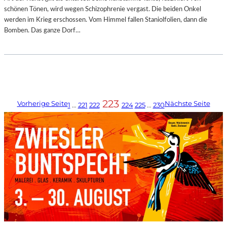
schönen Tönen, wird wegen Schizophrenie vergast. Die beiden Onkel
werden im Krieg erschossen. Vom Himmel fallen Staniolfolien, dann die
Bomben. Das ganze Dorf…
223
Vorherige Seite
Nächste Seite
1
…
221
222
224
225
…
230