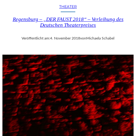
THEATER
Regensburg – „DER FAUST 2018“ – Verleihung des
Deutschen Theaterpreises
Veröffentlicht am:
4. November 2018
von
Michaela Schabel