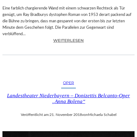
T
A
Eine farblich chargierende Wand mit einem schwarzen Rechteck als Tür
T
genügt, um Ray Bradburys dystophen Roman von 1953 derart packend auf
I
die Bühne zu bringen, dass man gespannt von der ersten bis zur letzten
O
Minute dem Geschehen folgt. Die Parallelen zur Gegenwart sind
N
verblüffend…
:
S
WEITERLESEN
L
S
A
T
N
Ü
D
C
S
K
H
„
OPER
U
U
T
N
Landestheater Niederbayern – Donizettis Belcanto-Oper
–
D
„Anna Bolena“
R
A
A
L
Veröffentlicht am:
21. November 2018
von
Michaela Schabel
Y
L
B
E
R
T
A
I