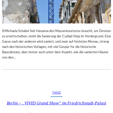
I
E
M
S
L
T
A
H
N
E
D
A
©Michaela Schabel Seit Havanna den Massentourismus braucht, um Devisen
E
T
zu erwirtschaften, steht die Sanierung der Cuidad Vieja im Vordergrund. Eine
S
E
Gasse nach der anderen wird saniert, und zwar auf höchsten Niveau, streng
T
R
nach den historischen Vorlagen, mit viel Gespür für die historische
H
Bausubstanz, aber immer auch unter dem Aspekt, wie die sanierten Häuser
E
von den…
A
T
E
R
N
I
E
TANZ
D
E
Berlin – „VIVID Grand Show“ im Friedrichstadt-Palast
R
B