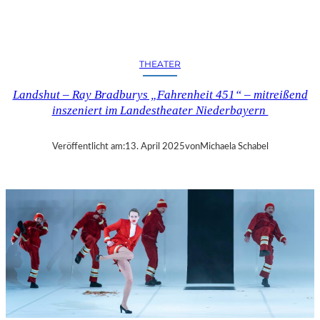
N
D
S
H
THEATER
U
T
Landshut – Ray Bradburys „Fahrenheit 451“ – mitreißend
–
inszeniert im Landestheater Niederbayern
T
H
O
Veröffentlicht am:
13. April 2025
von
Michaela Schabel
M
A
S
K
Ö
C
K
S
A
G
I