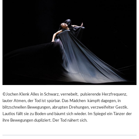
©Jochen Klenk Alles in Schwarz, vernebelt, pulsierende Herzfrequenz,
lauter Atmen, der Tod ist spürbar. Das Mädchen kämpft dagegen, in
blitzschnellen Bewegungen, abrupten Drehungen, verzweifelter Gestik.
Lautlos fällt sie zu Boden und bäumt sich wieder. Im Spiegel ein Tänzer der
ihre Bewegungen dupliziert. Der Tod nähert sich.