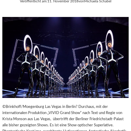
Veröffentlicht am:
11. November 2018
von
Michaela Schabel
A
Y
E
R
N
©Brinkhoff/Moegenburg Las Vegas in Berlin? Durchaus, mit der
internationalen Produktion „VIVID Grand Show“ nach Text und Regie von
Krista Monson aus Las Vegas, übertrifft der Berliner Friedrichstadt-Palast
alle bisher gezeigten Shows. Es ist eine Show optischer Superlative.