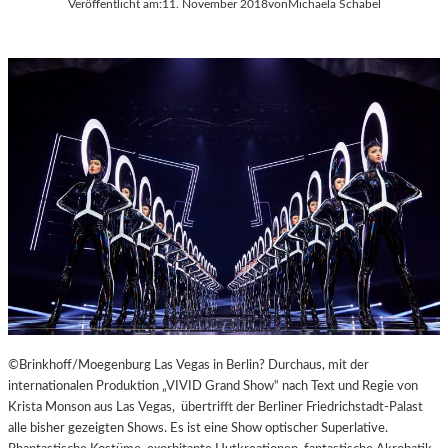
Veröffentlicht am:
11. November 2018
von
Michaela Schabel
A
Y
E
R
N
©Brinkhoff/Moegenburg Las Vegas in Berlin? Durchaus, mit der
internationalen Produktion „VIVID Grand Show“ nach Text und Regie von
Krista Monson aus Las Vegas, übertrifft der Berliner Friedrichstadt-Palast
alle bisher gezeigten Shows. Es ist eine Show optischer Superlative.