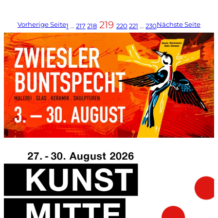
219
Vorherige Seite
Nächste Seite
1
…
217
218
220
221
…
230