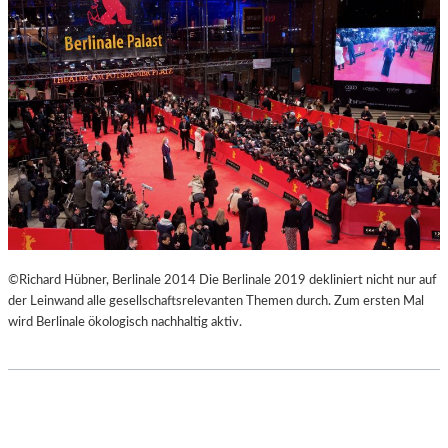
E
O
W
N
U
G
N
V
D
E
E
R
R
T
B
I
A
K
R
A
E
L
H
“
O
–
©Richard Hübner, Berlinale 2014 Die Berlinale 2019 dekliniert nicht nur auf
M
F
der Leinwand alle gesellschaftsrelevanten Themen durch. Zum ersten Mal
M
O
wird Berlinale ökologisch nachhaltig aktiv.
A
T
G
O
E
G
R
A
F