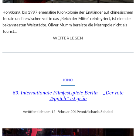
C
K
Hongkong, bis 1997 ehemalige Kronkolonie der Engländer auf chinesischem
D
Terrain und inzwischen voll in das „Reich der Mitte“ reintegriert, ist eine der
E
bekanntesten Weltstädte. Oliver Mumm bereiste die Metropole nicht als
S
Tourist…
D
:
WEITERLESEN
I
L
R
A
I
N
G
D
I
S
E
H
KINO
R
U
E
T
69. Internationale Filmfestspiele Berlin – „Der rote
N
–
Teppich“ ist grün
S
„
“
H
Veröffentlicht am:
15. Februar 2019
von
Michaela Schabel
–
O
E
N
I
G
N
K