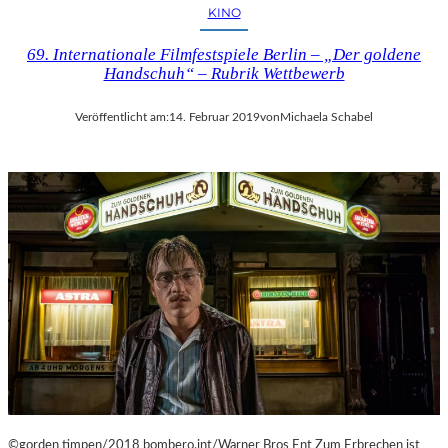
I
KINO
E
N
69. Internationale Filmfestspiele Berlin – „Der goldene
V
Handschuh“ – Rubrik Wettbewerb
O
N
Veröffentlicht am:
14. Februar 2019
von
Michaela Schabel
O
L
I
V
E
R
M
U
M
M
I
N
D
E
R
©gorden timpen/2018 bombero.int/Warner Bros Ent Zum Erbrechen ist
G