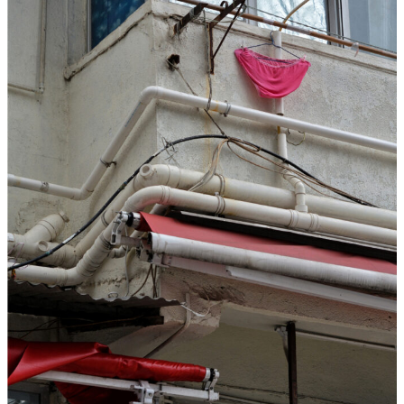
T
A
R
F
I
L
M
-
„
S
I
M
O
N
!
–
V
O
M
G
L
Ü