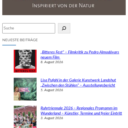
S
u
c
NEUESTE BEITRÄGE
h
e
„Bitteres Fest“ – Filmkritik zu Pedro Almodóvars
n
neuem Film
8. August 2026
Lisa Pufahl in der Galerie Kunstwerk Landshut
„Zwischen den Stühlen“ – Ausstellungsbericht
5. August 2026
Ruhrtriennale 2026 – Regionales Programm im
Wunderland – Künstler, Termine und freier Eintritt
3. August 2026