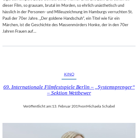
dieser Film, so grausam, brutal im Morden, so ehrlich unästhetisch und
A
hässlich in der Personen- und Milieuzeichnung im Hamburgs verruchten St.
L
Pauli der 70er Jahre. „Der goldene Handschuh“, ein Titel wie für ein
E
Märchen, ist die Geschichte des Massenmörders Honke, der in den 70er
R
Jahren Frauen auf…
I
E
L
I
T
V
A
KINO
I
69. Internationale Filmfestspiele Berlin – „Systemsprenger“
– Sektion Wettbewer
Veröffentlicht am:
13. Februar 2019
von
Michaela Schabel