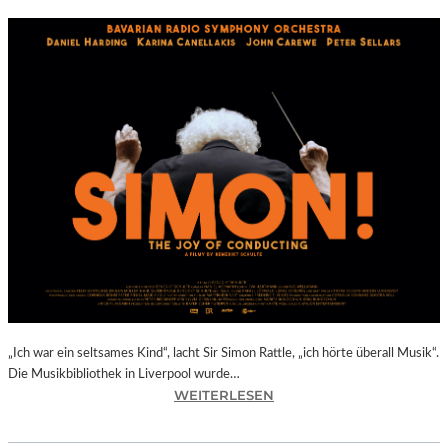
„Ich war ein seltsames Kind“, lacht Sir Simon Rattle, „ich hörte überall Musik“.
Die Musikbibliothek in Liverpool wurde…
:
WEITERLESEN
B
E