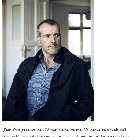
„Den Kopf gesenkt, den Körper in eine warme Wolldecke gewickelt, saß
Gustav Mahler auf dem eigens für ihn abgetrennten Teil des Sonnendecks