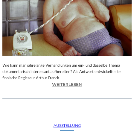
A
,
C
H
R
I
S
T
I
A
N
Wie kann man jahrelange Verhandlungen um ein- und dasselbe Thema
N
dokumentarisch interessant aufbereiten? Als Antwort entwickelte der
I
finnische Regisseur Arthur Franck…
M
:
WEITERLESEN
T
A
Z
R
–
T
„
H
D
U
I
R
AUSSTELLUNG
E
F
D