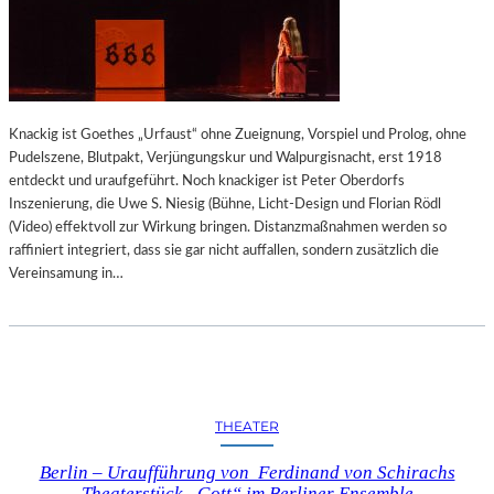
L
T
G
E
S
C
Knackig ist Goethes „Urfaust“ ohne Zueignung, Vorspiel und Prolog, ohne
H
Pudelszene, Blutpakt, Verjüngungskur und Walpurgisnacht, erst 1918
I
entdeckt und uraufgeführt. Noch knackiger ist Peter Oberdorfs
C
Inszenierung, die Uwe S. Niesig (Bühne, Licht-Design und Florian Rödl
H
(Video) effektvoll zur Wirkung bringen. Distanzmaßnahmen werden so
T
raffiniert integriert, dass sie gar nicht auffallen, sondern zusätzlich die
E
Vereinsamung in…
A
N
D
E
R
S
A
THEATER
L
Berlin – Uraufführung von Ferdinand von Schirachs
S
Theaterstück „Gott“ im Berliner Ensemble