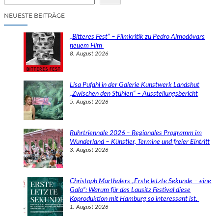
u
c
NEUESTE BEITRÄGE
h
e
„Bitteres Fest“ – Filmkritik zu Pedro Almodóvars
n
neuem Film
8. August 2026
Lisa Pufahl in der Galerie Kunstwerk Landshut
„Zwischen den Stühlen“ – Ausstellungsbericht
5. August 2026
Ruhrtriennale 2026 – Regionales Programm im
Wunderland – Künstler, Termine und freier Eintritt
3. August 2026
Christoph Marthalers „Erste letzte Sekunde – eine
Gala“: Warum für das Lausitz Festival diese
Koproduktion mit Hamburg so interessant ist.
1. August 2026