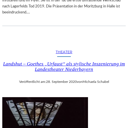
Infotafeln und im Flyer. Sie ist in der Tat die erste umfassende Werkschau
E
nach Lagerfelds Tod 2019. Die Präsentation in der Moritzburg in Halle ist
R
beeindruckend.…
H
E
L
S
I
N
THEATER
K
I
Landshut – Goethes „Urfaust“ als stylische Inszenierung im
-
Landestheater Niederbayern
E
F
F
Veröffentlicht am:
28. September 2020
von
Michaela Schabel
E
K
T
“
–
W
E