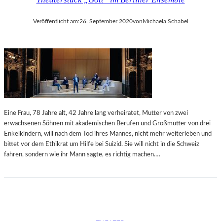
E
R
W
Veröffentlicht am:
26. September 2020
von
Michaela Schabel
A
R
T
E
T
Eine Frau, 78 Jahre alt, 42 Jahre lang verheiratet, Mutter von zwei
erwachsenen Söhnen mit akademischen Berufen und Großmutter von drei
Enkelkindern, will nach dem Tod ihres Mannes, nicht mehr weiterleben und
bittet vor dem Ethikrat um Hilfe bei Suizid. Sie will nicht in die Schweiz
fahren, sondern wie ihr Mann sagte, es richtig machen.…