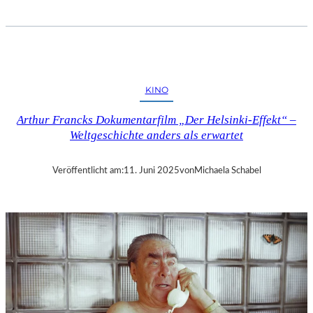
T
I
M
H
E
N
KINO
N
I
Arthur Francks Dokumentarfilm „Der Helsinki-Effekt“ –
N
Weltgeschichte anders als erwartet
G
,
N
Veröffentlicht am:
11. Juni 2025
von
Michaela Schabel
I
K
O
L
A
K
O
M
P