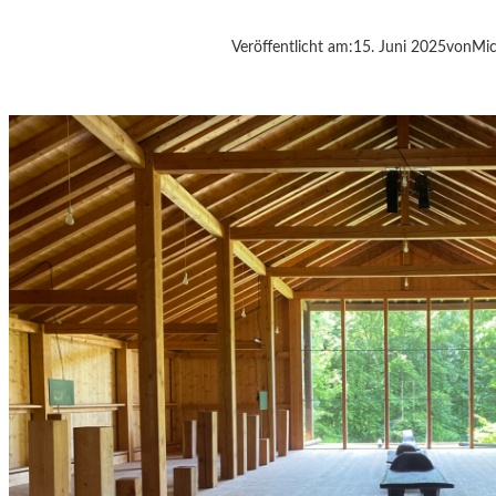
S
T
Veröffentlicht am:
15. Juni 2025
von
Mic
A
D
T
R
E
G
I
O
N
C
H
E
M
N
I
T
Z
-