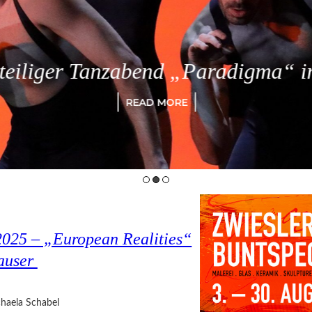
eiliger Tanzabend „Paradigma“ in
READ MORE
2025 – „European Realities“
auser
haela Schabel