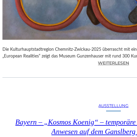
Die Kulturhauptstadtregion Chemnitz-Zwickau-2025 überrascht mit einer
„European Realities“ zeigt das Museum Gunzenhauser mit rund 300 K
:
WEITERLESEN
K
U
L
T
U
R
AUSSTELLUNG
H
A
Bayern – „Kosmos Koenig“ – temporäre 
U
P
Anwesen auf dem Ganslberg 
T