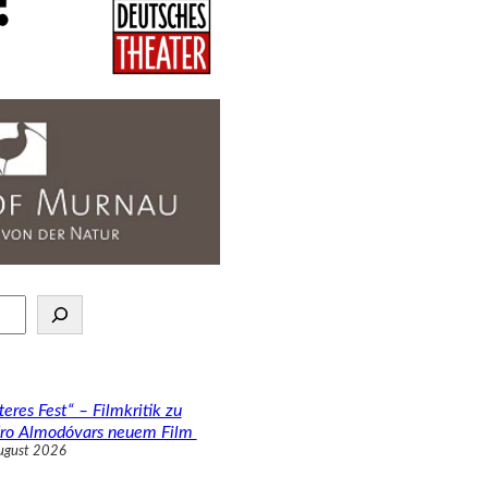
teres Fest“ – Filmkritik zu
ro Almodóvars neuem Film
ugust 2026