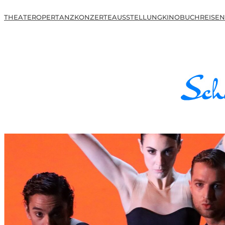
THEATER
OPER
TANZ
KONZERTE
AUSSTELLUNG
KINO
BUCH
REISEN