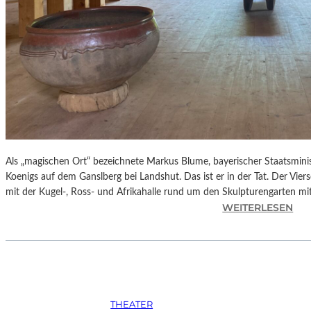
Z
W
I
C
K
A
U
2
0
2
5
Als „magischen Ort“ bezeichnete Markus Blume, bayerischer Staatsmin
–
Koenigs auf dem Ganslberg bei Landshut. Das ist er in der Tat. Der Vie
„
mit der Kugel-, Ross- und Afrikahalle rund um den Skulpturengarten 
:
WEITERLESEN
E
B
U
A
R
Y
O
E
P
R
E
N
A
THEATER