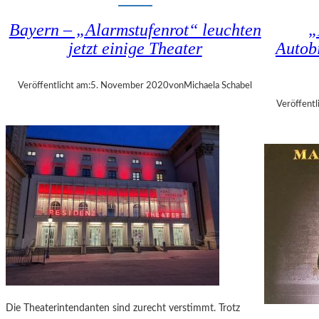
–
N
„
R
Bayern – „Alarmstufenrot“ leuchten
„
K
E
jetzt einige Theater
Autob
O
A
S
L
M
I
Veröffentlicht am:
5. November 2020
von
Michaela Schabel
O
T
Veröffentl
S
I
K
E
O
S
E
“
N
I
I
M
G
M
“
U
–
S
T
E
E
U
M
M
P
G
Die Theaterintendanten sind zurecht verstimmt. Trotz
O
U