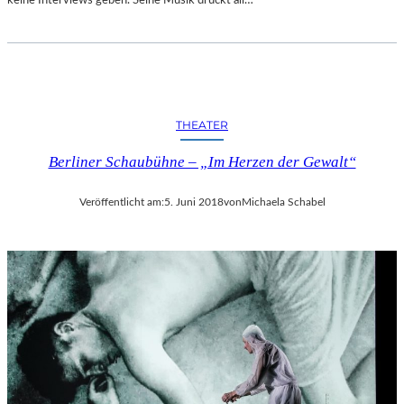
R
T
A
N
D
E
THEATER
R
S
Berliner Schaubühne – „Im Herzen der Gewalt“
T
A
A
Veröffentlicht am:
5. Juni 2018
von
Michaela Schabel
T
S
O
P
E
R