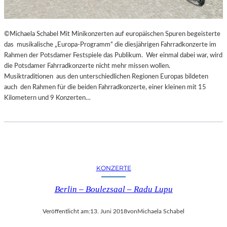
G
E
S
©Michaela Schabel Mit Minikonzerten auf europäischen Spuren begeisterte
P
das musikalische „Europa-Programm“ die diesjährigen Fahrradkonzerte im
R
Rahmen der Potsdamer Festspiele das Publikum. Wer einmal dabei war, wird
O
die Potsdamer Fahrradkonzerte nicht mehr missen wollen.
C
Musiktraditionen aus den unterschiedlichen Regionen Europas bildeten
H
auch den Rahmen für die beiden Fahrradkonzerte, einer kleinen mit 15
E
Kilometern und 9 Konzerten…
N
I
N
S
P
I
R
KONZERTE
I
E
Berlin – Boulezsaal – Radu Lupu
R
T
Veröffentlicht am:
13. Juni 2018
von
Michaela Schabel
U