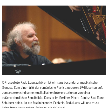
N
D
U
N
T
E
R
H
A
L
T
S
A
M
I
N
S
©Pressefoto Radu Lupu zu hören ist ein ganz besonderer musikalischer
Z
Genuss. Zum einen tritt der rumänische Pianist, geboren 1945, selten auf,
E
zum anderen sind seine musikalischen Interpretationen von einer
N
außerordentlichen Sensibilität. Dass er im Berliner Pierre-Boulez-Saal Franz
I
Schubert spielt, ist ein faszinierendes Ereignis. Radu Lupu will und muss
E
keine Interviews geben. Seine Musik drückt all…