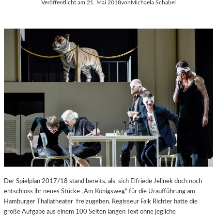
Veröffentlicht am:
21. Mai 2018
von
Michaela Schabel
Der Spielplan 2017/18 stand bereits, als sich Elfriede Jelinek doch noch
entschloss ihr neues Stücke „Am Königsweg“ für die Uraufführung am
Hamburger Thaliatheater freizugeben. Regisseur Falk Richter hatte die
große Aufgabe aus einem 100 Seiten langen Text ohne jegliche