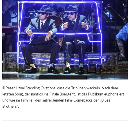
E
U
R
Č
K
E
I
K
E
“
F
A
E
L
R
S
„
R
A
E
N
I
O
S
T
E
H
Z
E
U
©Peter Litvai Standing Ovations, dass die Tribünen wackeln. Nach dem
R
M
letzten Song, der nahtlos ins Finale übergeht, ist das Publikum euphorisiert
G
M
und wie im Film Teil des mitreißenden Film-Comebacks der „Blues
E
O
Brothers“.
R
N
M
D
A
U
N
N