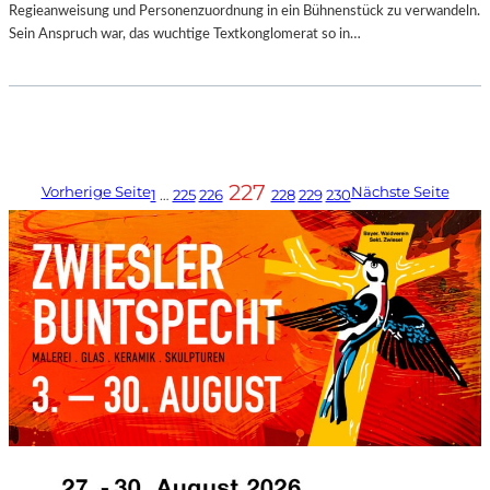
Regieanweisung und Personenzuordnung in ein Bühnenstück zu verwandeln.
Sein Anspruch war, das wuchtige Textkonglomerat so in…
227
Vorherige Seite
Nächste Seite
1
…
225
226
228
229
230