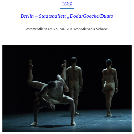
TANZ
Berlin – Staatsballett „Doda/Goecke/Duato
Veröffentlicht am:
25. Mai 2018
von
Michaela Schabel