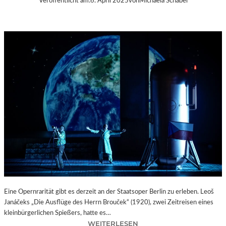
Veröffentlicht am:
6. April 2025
von
Michaela Schabel
Eine Opernrarität gibt es derzeit an der Staatsoper Berlin zu erleben. Leoš
Janáčeks „Die Ausflüge des Herrn Brouček“ (1920), zwei Zeitreisen eines
kleinbürgerlichen Spießers, hatte es…
:
WEITERLESEN