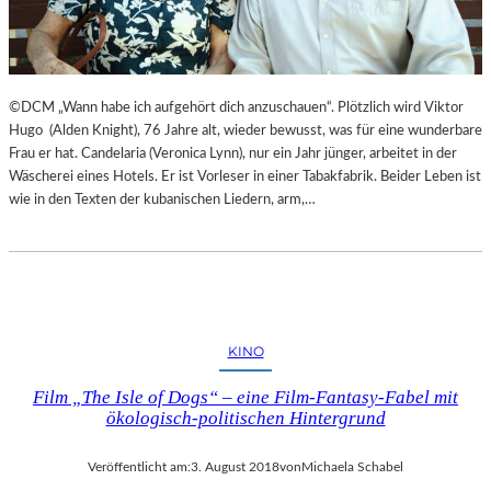
©DCM „Wann habe ich aufgehört dich anzuschauen“. Plötzlich wird Viktor
Hugo (Alden Knight), 76 Jahre alt, wieder bewusst, was für eine wunderbare
Frau er hat. Candelaria (Veronica Lynn), nur ein Jahr jünger, arbeitet in der
Wäscherei eines Hotels. Er ist Vorleser in einer Tabakfabrik. Beider Leben ist
wie in den Texten der kubanischen Liedern, arm,…
KINO
Film „The Isle of Dogs“ – eine Film-Fantasy-Fabel mit
ökologisch-politischen Hintergrund
Veröffentlicht am:
3. August 2018
von
Michaela Schabel