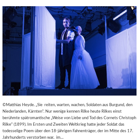
M
–
I
„
N
M
U
A
T
I
E
N
N
A
W
R
I
T
R
“
B
P
E
R
L
Ä
S
S
Ä
E
U
N
©Matthias Heyde. „Sie reiten, warten, wachen, Soldaten aus Burgund, den
L
T
Niederlanden, Kärnten“. Nur wenige kennen Rilke heute Rilkes einst
E
I
berühmte spätromantische „Weise von Liebe und Tod des Cornets Christoph
N
E
Rilke“ (1899). Im Ersten und Zweiten Weltkrieg hatte jeder Soldat das
T
R
todesselige Poem über den 18-jährigen Fahnenträger, der im Mitte des 17.
R
T
Jahrhunderts verstorben war, im…