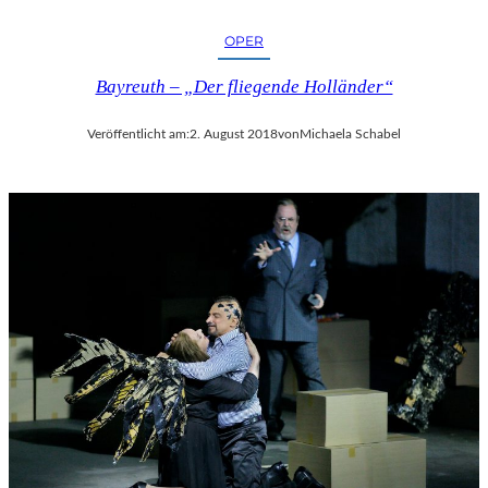
OPER
Bayreuth – „Der fliegende Holländer“
Veröffentlicht am:
2. August 2018
von
Michaela Schabel