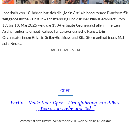
-
T
Innerhalb von 10 Jahren hat sich die „Main Art“ als bedeutende Plattform für
R
zeitgenössische Kunst in Aschaffenburg und darüber hinaus etabliert. Vom
A
17. bis 18. Mai 2025 wird die 1904 erbaute Grünewaldhalle im Herzen
I
Aschaffenburgs erneut Kulisse für zeitgenössische Kunst. DEn
N
Organisatorinnen Brigitte Seiler-Rothfuss und Rita Stern gelingt jedes Mal
I
aufs Neue…
N
:
WEITERLESEN
G
A
“
S
–
C
J
H
E
A
D
F
OPER
E
F
N
E
Berlin – Neuköllner Oper – Uraufführung von Rilkes
T
N
„Weise von Liebe und Tod“
A
B
G
U
Veröffentlicht am:
15. September 2018
von
Michaela Schabel
1
R
0
G