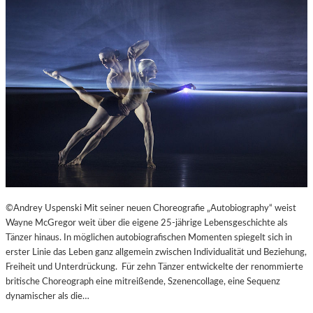
©Andrey Uspenski Mit seiner neuen Choreografie „Autobiography“ weist
Wayne McGregor weit über die eigene 25-jährige Lebensgeschichte als
Tänzer hinaus. In möglichen autobiografischen Momenten spiegelt sich in
erster Linie das Leben ganz allgemein zwischen Individualität und Beziehung,
Freiheit und Unterdrückung. Für zehn Tänzer entwickelte der renommierte
britische Choreograph eine mitreißende, Szenencollage, eine Sequenz
dynamischer als die…