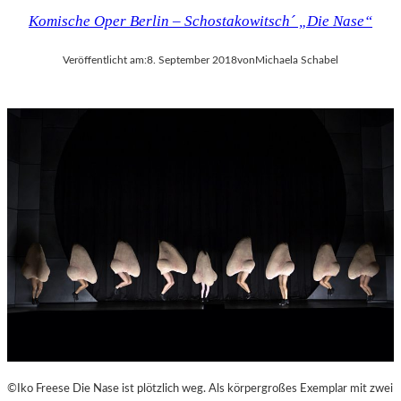
Komische Oper Berlin – Schostakowitsch´ „Die Nase“
Veröffentlicht am:
8. September 2018
von
Michaela Schabel
©Iko Freese Die Nase ist plötzlich weg. Als körpergroßes Exemplar mit zwei