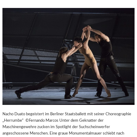
Nacho Duato begeistert im Berliner Staatsballett mit seiner Choreographie
„Herrumbe“ ©Fernando Marcos Unter dem Geknatter der
Maschinengewehre zucken im Spotlight der Suchscheinwerfer
angeschossene Menschen. Eine graue Monumentalmauer schiebt nach