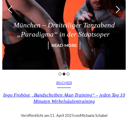
München – Dreiteiliger Tanzabend
„Paradigma“ in der Staatsoper
READ MORE
BÜCHER
Ingo Froböse „Bandscheiben Akut-Training“ – jeden Tag 10
Minuten Wirbelsäulentraining
Veröffentlicht am:
11. April 2025
von
Michaela Schabel