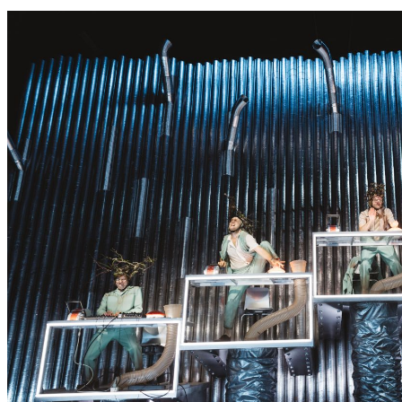
S
S
E
R
K
O
N
N
T
E
E
S
N
I
C
H
T
W
E
R
D