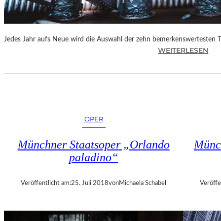
E
N
“
Jedes Jahr aufs Neue wird die Auswahl der zehn bemerkenswertesten 
:
WEITERLESEN
B
E
R
L
I
N
OPER
–
„
Münchner Staatsoper „Orlando
Münch
6
paladino“
2
.
T
Veröffentlicht am:
25. Juli 2018
von
Michaela Schabel
Veröffe
H
E
A