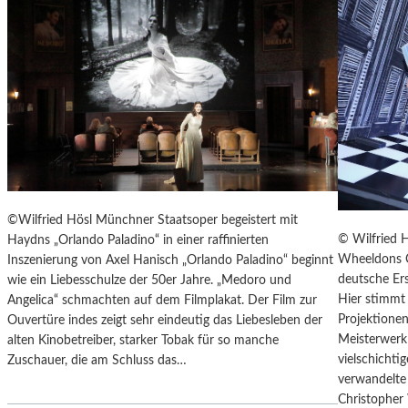
T
E
R
T
R
E
F
F
E
N
“
©Wilfried Hösl Münchner Staatsoper begeistert mit
D
© Wilfried 
Haydns „Orlando Paladino“ in einer raffinierten
E
Wheeldons C
Inszenierung von Axel Hanisch „Orlando Paladino“ beginnt
R
deutsche Ers
wie ein Liebesschulze der 50er Jahre. „Medoro und
B
Hier stimmt 
Angelica“ schmachten auf dem Filmplakat. Der Film zur
E
Projektionen
Ouvertüre indes zeigt sehr eindeutig das Liebesleben der
R
Meisterwerk 
alten Kinobetreiber, starker Tobak für so manche
L
vielschicht
Zuschauer, die am Schluss das…
I
verwandelte 
N
Christopher
E