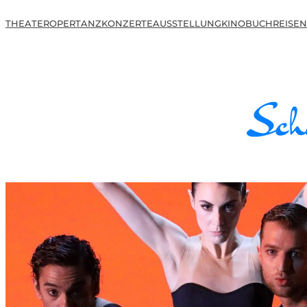
THEATER
OPER
TANZ
KONZERTE
AUSSTELLUNG
KINO
BUCH
REISEN