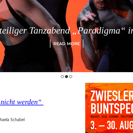
eiliger Tanzabend „Paradigma“ in
READ MORE
s nicht werden“
haela Schabel