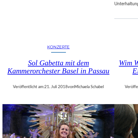
Unterhaltun
R
F
E
S
T
S
P
KONZERTE
I
E
Sol Gabetta mit dem
Wim W
L
Kammerorchester Basel in Passau
E
E
Veröffentlicht am:
21. Juli 2018
von
Michaela Schabel
Veröffe