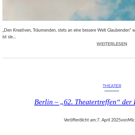
„Den Kreativen, Träumenden, stets an eine bessere Welt Glaubenden“ w
ist sie…
:
WEITERLESEN
G
L
O
R
I
A
THEATER
B
L
Berlin – „62. Theatertreffen“ der 
A
U
„
Veröffentlicht am:
7. April 2025
von
Mic
B
E