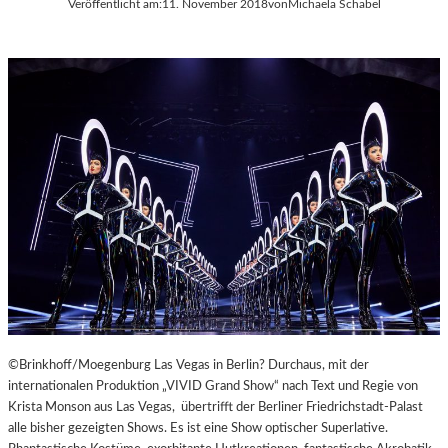
Veröffentlicht am:
11. November 2018
von
Michaela Schabel
A
Y
E
R
N
©Brinkhoff/Moegenburg Las Vegas in Berlin? Durchaus, mit der
internationalen Produktion „VIVID Grand Show“ nach Text und Regie von
Krista Monson aus Las Vegas, übertrifft der Berliner Friedrichstadt-Palast
alle bisher gezeigten Shows. Es ist eine Show optischer Superlative.