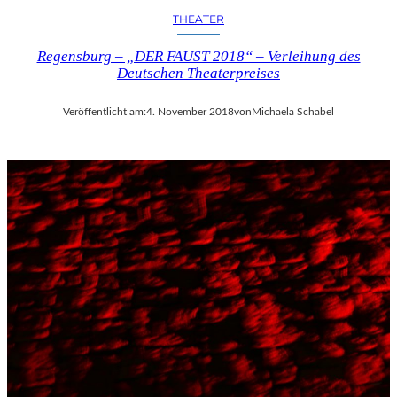
THEATER
Regensburg – „DER FAUST 2018“ – Verleihung des
Deutschen Theaterpreises
Veröffentlicht am:
4. November 2018
von
Michaela Schabel