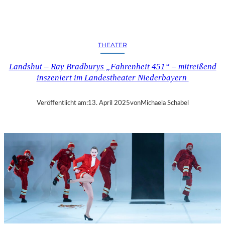
N
D
S
H
THEATER
U
T
Landshut – Ray Bradburys „Fahrenheit 451“ – mitreißend
–
inszeniert im Landestheater Niederbayern
T
H
O
Veröffentlicht am:
13. April 2025
von
Michaela Schabel
M
A
S
K
Ö
C
K
S
A
G
I