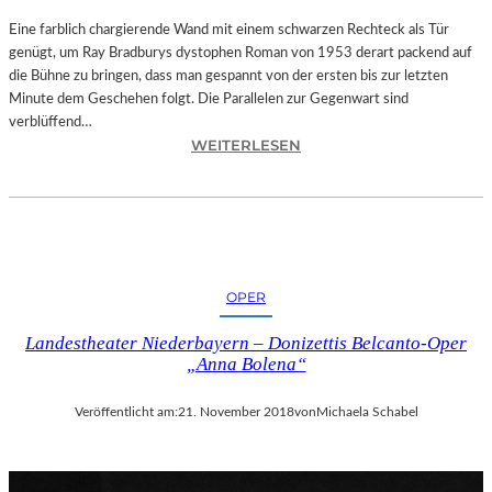
T
A
Eine farblich chargierende Wand mit einem schwarzen Rechteck als Tür
T
genügt, um Ray Bradburys dystophen Roman von 1953 derart packend auf
I
die Bühne zu bringen, dass man gespannt von der ersten bis zur letzten
O
Minute dem Geschehen folgt. Die Parallelen zur Gegenwart sind
N
verblüffend…
:
S
WEITERLESEN
L
S
A
T
N
Ü
D
C
S
K
H
„
OPER
U
U
T
N
Landestheater Niederbayern – Donizettis Belcanto-Oper
–
D
„Anna Bolena“
R
A
A
L
Veröffentlicht am:
21. November 2018
von
Michaela Schabel
Y
L
B
E
R
T
A
I