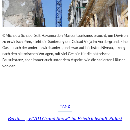
I
E
M
S
L
T
A
H
N
E
D
A
©Michaela Schabel Seit Havanna den Massentourismus braucht, um Devisen
E
T
zu erwirtschaften, steht die Sanierung der Cuidad Vieja im Vordergrund. Eine
S
E
Gasse nach der anderen wird saniert, und zwar auf höchsten Niveau, streng
T
R
nach den historischen Vorlagen, mit viel Gespür für die historische
H
Bausubstanz, aber immer auch unter dem Aspekt, wie die sanierten Häuser
E
von den…
A
T
E
R
N
I
E
TANZ
D
E
Berlin – „VIVID Grand Show“ im Friedrichstadt-Palast
R
B