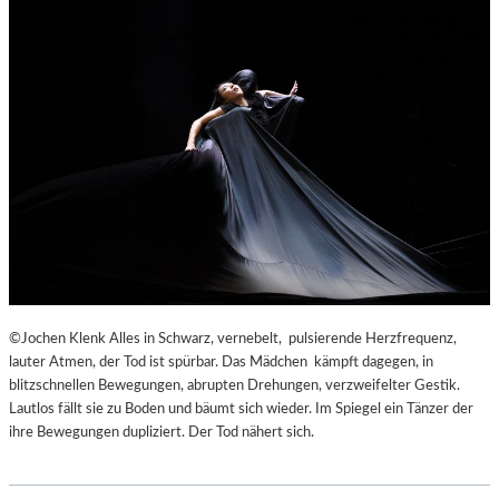
©Jochen Klenk Alles in Schwarz, vernebelt, pulsierende Herzfrequenz,
lauter Atmen, der Tod ist spürbar. Das Mädchen kämpft dagegen, in
blitzschnellen Bewegungen, abrupten Drehungen, verzweifelter Gestik.
Lautlos fällt sie zu Boden und bäumt sich wieder. Im Spiegel ein Tänzer der
ihre Bewegungen dupliziert. Der Tod nähert sich.