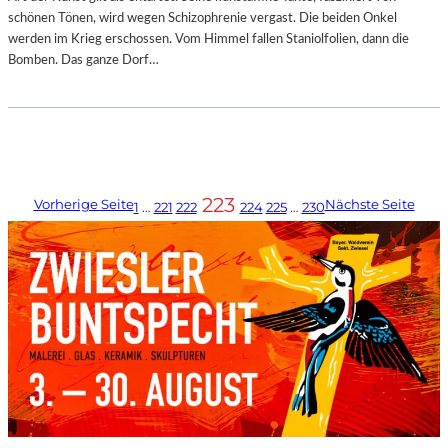
schönen Tönen, wird wegen Schizophrenie vergast. Die beiden Onkel
werden im Krieg erschossen. Vom Himmel fallen Staniolfolien, dann die
Bomben. Das ganze Dorf…
223
Vorherige Seite
Nächste Seite
1
…
221
222
224
225
…
230