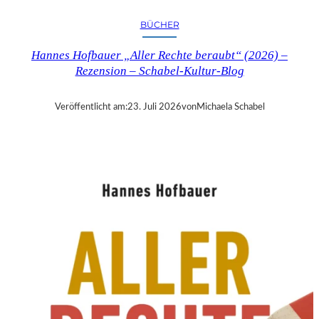
R
Y
BÜCHER
T
I
Hannes Hofbauer „Aller Rechte beraubt“ (2026) –
M
Rezension – Schabel-Kultur-Blog
E
“
–
Veröffentlicht am:
23. Juli 2026
von
Michaela Schabel
S
A
N
D
R
A
W
O
L
L
N
E
R
S