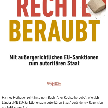
N
E
U
E
R
E
X
P
E
R
I
M
E
N
T
E
L
L
E
Hannes Hofbauer zeigt in seinem Buch „Aller Rechte beraubt“, wie sich
R
Länder „Mit EU-Sanktionen zum autoritären Staat“ verändern – Rezension
F
mit kritischem Fazit