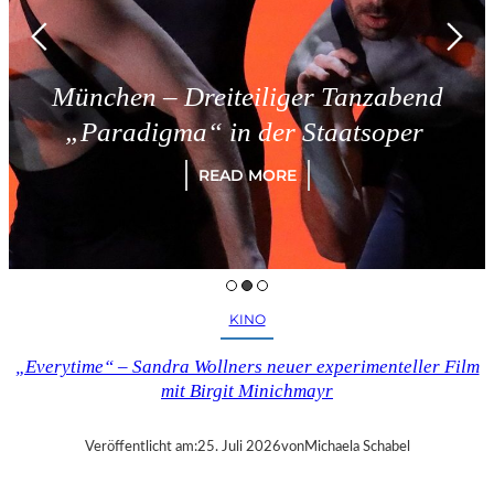
München – Dreiteiliger Tanzabend
„Paradigma“ in der Staatsoper
READ MORE
KINO
„Everytime“ – Sandra Wollners neuer experimenteller Film
mit Birgit Minichmayr
Veröffentlicht am:
25. Juli 2026
von
Michaela Schabel