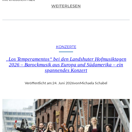
I
:
WEITERLESEN
L
H
M
A
M
N
I
N
T
E
B
S
I
KONZERTE
H
R
O
G
„Los Temperamentos“ bei den Landshuter Hofmusiktagen
F
I
2026 – Barockmusik aus Europa und Südamerika – ein
B
spannendes Konzert
T
A
M
U
I
Veröffentlicht am:
24. Juni 2026
von
Michaela Schabel
E
N
R
I
„
C
A
H
L
M
L
A
E
Y
R