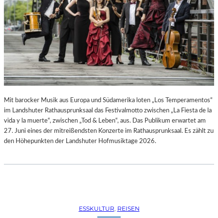
R
R
E
C
H
T
E
B
E
R
A
Mit barocker Musik aus Europa und Südamerika loten „Los Temperamentos“
U
im Landshuter Rathausprunksaal das Festivalmotto zwischen „La Fiesta de la
B
vida y la muerte“, zwischen „Tod & Leben“, aus. Das Publikum erwartet am
T
27. Juni eines der mitreißendsten Konzerte im Rathausprunksaal. Es zählt zu
“
den Höhepunkten der Landshuter Hofmusiktage 2026.
(
2
0
2
6
)
ESSKULTUR
, 
REISEN
–