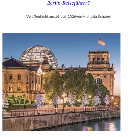
Berlin-Reiseführer?
V
A
Veröffentlicht am:
16. Juli 2026
von
Michaela Schabel
L
D
I
E
S
E
K
O
P
R
O
D
U
K
T
I
O
N
M