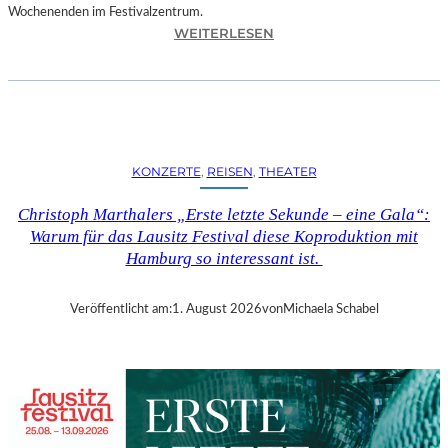
Wochenenden im Festivalzentrum.
:
WEITERLESEN
R
U
H
R
T
R
KONZERTE
, 
REISEN
, 
THEATER
I
E
Christoph Marthalers „Erste letzte Sekunde – eine Gala“:
N
Warum für das Lausitz Festival diese Koproduktion mit
N
Hamburg so interessant ist.
A
L
E
Veröffentlicht am:
1. August 2026
von
Michaela Schabel
2
0
2
6
–
R