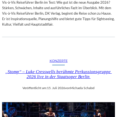
Vis-à-Vis Reiseführer Berlin im Test: Wie gut ist die neue Ausgabe 2026?
I
Stärken, Schwächen, Inhalte und ausführliches Fazit im Überblick. Mit dem
T
Vis-à-Vis Reiseführer Berlin, DK Verlag, beginnt die Reise schon zu Hause.
H
Er ist Inspirationsquelle, Planungshilfe und bietet gute Tipps für Sightseeing,
A
Kultur, Vielfalt und Hauptstadtflair.
M
B
U
R
G
S
O
KONZERTE
I
N
„Stomp“ – Luke Cresswells berühmte Perkussionsgruppe
T
2026 live in der Staatsoper Berlin
E
R
Veröffentlicht am:
15. Juli 2026
von
Michaela Schabel
E
S
S
A
N