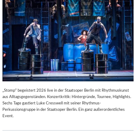
T
I
S
T
.
„Stomp“ begeistert 2026 live in der Staatsoper Berlin mit Rhythmuskunst
aus Alltagsgegenständen. Konzertkritik: Hintergründe, Tournee, Highlights.
Sechs Tage gastiert Luke Cresswell mit seiner Rhythmus-
Perkussionsgruppe in der Staatsoper Berlin. Ein ganz außerordentliches
Event.