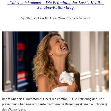
„Chéri, ich komme! – Die Erfindung der Lust“: Kritik –
D
H
Schabel-Kultur-Blog
E
M
R
A
Veröffentlicht am:
18. Juli 2026
von
Michaela Schabel
L
R
A
T
N
H
D
A
–
L
K
E
Ü
R
N
S
S
„
T
E
L
R
E
S
R
T
,
E
T
L
E
E
Reem Khericis Filmkomödie „Chéri, ich komme! – Die Erfindung der Lust“
R
T
präsentiert über eine amüsante französische Beziehungskrise die Erfindung
M
Z
des Womanizers.