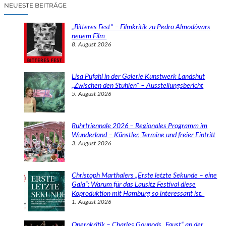
c
NEUESTE BEITRÄGE
h
e
„Bitteres Fest“ – Filmkritik zu Pedro Almodóvars
n
neuem Film
8. August 2026
Lisa Pufahl in der Galerie Kunstwerk Landshut
„Zwischen den Stühlen“ – Ausstellungsbericht
5. August 2026
Ruhrtriennale 2026 – Regionales Programm im
Wunderland – Künstler, Termine und freier Eintritt
3. August 2026
Christoph Marthalers „Erste letzte Sekunde – eine
Gala“: Warum für das Lausitz Festival diese
Koproduktion mit Hamburg so interessant ist.
1. August 2026
Opernkritik – Charles Gounods „Faust“ an der