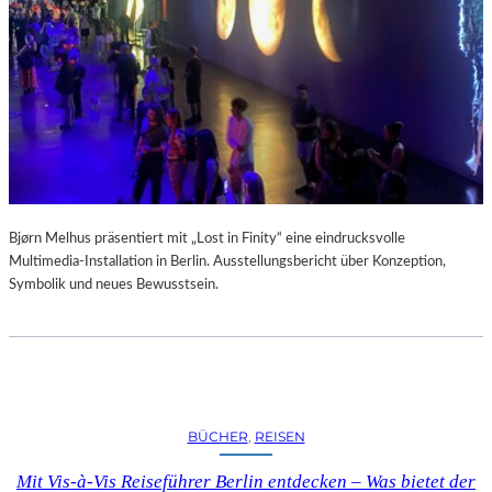
A
R
U
M
F
Ü
R
D
A
S
L
Bjørn Melhus präsentiert mit „Lost in Finity“ eine eindrucksvolle
A
Multimedia-Installation in Berlin. Ausstellungsbericht über Konzeption,
U
Symbolik und neues Bewusstsein.
S
I
T
Z
F
E
BÜCHER
, 
REISEN
S
T
Mit Vis-à-Vis Reiseführer Berlin entdecken – Was bietet der
I