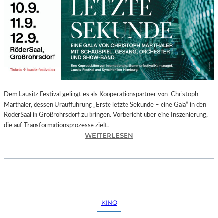
E
G
I
O
N
A
L
E
S
P
Dem Lausitz Festival gelingt es als Kooperationspartner von Christoph
R
Marthaler, dessen Uraufführung „Erste letzte Sekunde – eine Gala“ in den
O
RöderSaal in Großröhrsdorf zu bringen. Vorbericht über eine Inszenierung,
G
die auf Transformationsprozesse zielt.
R
:
WEITERLESEN
A
C
M
H
M
R
I
I
M
S
W
T
KINO
U
O
N
P