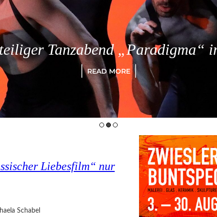
eiliger Tanzabend „Paradigma“ in
READ MORE
assischer Liebesfilm“ nur
haela Schabel