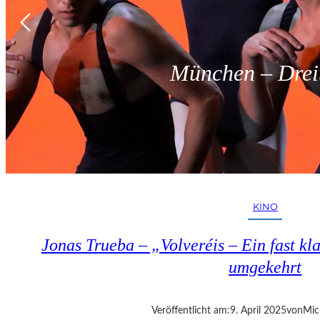
München – Dreit
KINO
Jonas Trueba – „Volveréis – Ein fast kl
umgekehrt
Veröffentlicht am:
9. April 2025
von
Mic