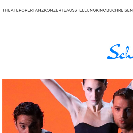
THEATER
OPER
TANZ
KONZERTE
AUSSTELLUNG
KINO
BUCH
REISEN