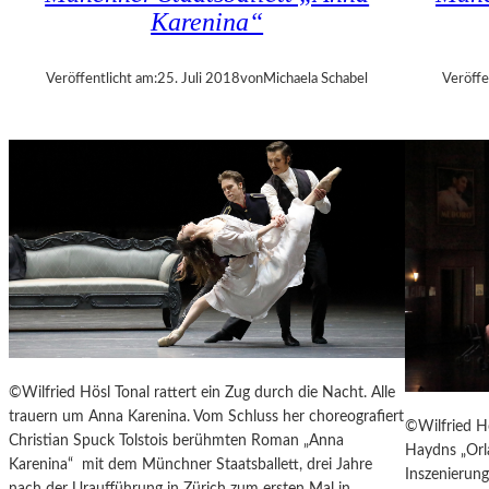
A
L
Karenina“
U
M
„
“
B
Veröffentlicht am:
25. Juli 2018
von
Michaela Schabel
Veröffe
N
E
U
S
R
S
U
E
M
R
G
K
E
O
K
N
E
N
H
T
R
E
T
E
S
©Wilfried Hösl Tonal rattert ein Zug durch die Nacht. Alle
N
trauern um Anna Karenina. Vom Schluss her choreografiert
©Wilfried H
I
Christian Spuck Tolstois berühmten Roman „Anna
Haydns „Orla
C
Karenina“ mit dem Münchner Staatsballett, drei Jahre
Inszenierun
H