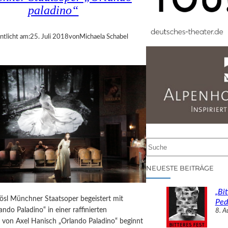
paladino“
ntlicht am:
25. Juli 2018
von
Michaela Schabel
S
u
c
NEUESTE BEITRÄGE
h
e
„Bit
n
ösl Münchner Staatsoper begeistert mit
Ped
ndo Paladino“ in einer raffinierten
8. A
g von Axel Hanisch „Orlando Paladino“ beginnt