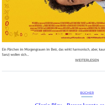
Ein Pärchen im Morgengrauen im Bett, das wirkt harmonisch, aber, kaum
Sanz) wollen sich…
:
WEITERLESEN
J
O
N
A
S
T
BÜCHER
R
U