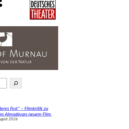
teres Fest“ – Filmkritik zu
ro Almodóvars neuem Film
ugust 2026