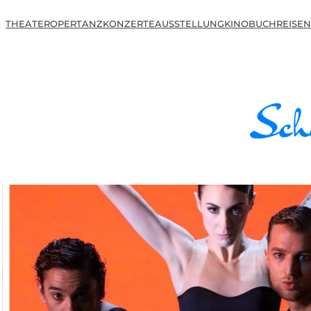
THEATER
OPER
TANZ
KONZERTE
AUSSTELLUNG
KINO
BUCH
REISEN