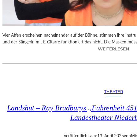
Vier Affen erscheinen nacheinander auf der Bühne, stimmen ihre Instr
und der Sängerin mit E-Gitarre funktioniert das nicht. Die Masken mü
:
WEITERLESEN
L
A
N
D
S
H
THEATER
U
T
Landshut – Ray Bradburys „Fahrenheit 451“
–
T
Landestheater Nieder
H
O
M
Veröffentlicht am:
13. April 2025
von
Mic