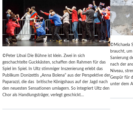
Y
“
S
I
„
N
F
D
A
E
H
N
R
L
©Michaela S
E
A
braucht, um 
N
N
©Peter Litvai Die Bühne ist klein. Zwei in sich
Sanierung de
H
D
geschachtelte Guckkästen, schaffen den Rahmen für das
nach der an
E
S
Spiel im Spiel. In Ultz stimmiger Inszenierung erlebt das
Niveau, stre
I
H
Publikum Donizettis „Anna Bolena“ aus der Perspektive der
Gespür für d
T
U
Paparazzi, die das britische Königshaus auf der Jagd nach
unter dem A
4
T
den neuesten Sensationen umlagern. So integriert Ultz den
5
E
Chor als Handlungsträger, verlegt geschickt…
1
R
“
K
–
A
M
M
I
M
T
E