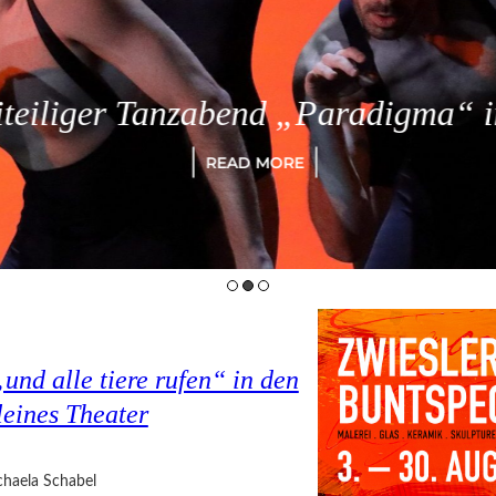
eiliger Tanzabend „Paradigma“ in
READ MORE
nd alle tiere rufen“ in den
eines Theater
haela Schabel