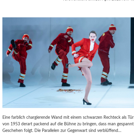
A
S
K
Ö
C
K
S
A
G
I
T
A
T
I
O
N
S
S
Eine farblich chargierende Wand mit einem schwarzen Rechteck als T
T
von 1953 derart packend auf die Bühne zu bringen, dass man gespannt 
Ü
Geschehen folgt. Die Parallelen zur Gegenwart sind verblüffend…