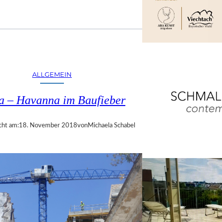
ALLGEMEIN
a – Havanna im Baufieber
cht am:
18. November 2018
von
Michaela Schabel