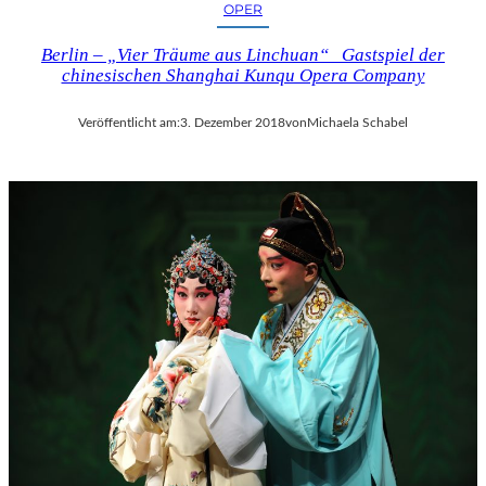
OPER
Berlin – „Vier Träume aus Linchuan“ Gastspiel der
chinesischen Shanghai Kunqu Opera Company
Veröffentlicht am:
3. Dezember 2018
von
Michaela Schabel