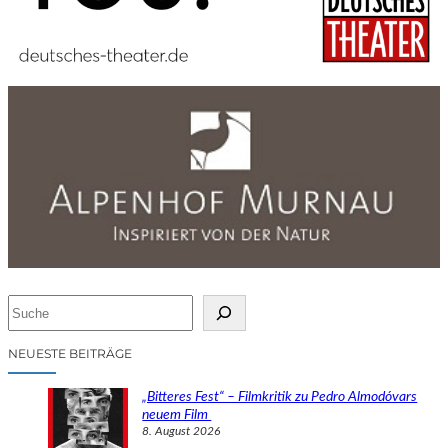
S
u
c
NEUESTE BEITRÄGE
h
e
„Bitteres Fest“ – Filmkritik zu Pedro Almodóvars
n
neuem Film
8. August 2026