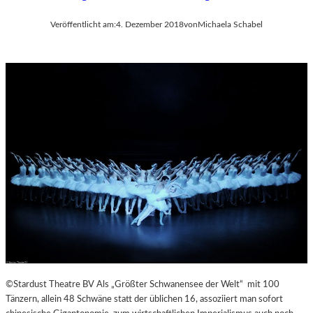
Veröffentlicht am:
4. Dezember 2018
von
Michaela Schabel
©Stardust Theatre BV Als „Größter Schwanensee der Welt“ mit 100
Tänzern, allein 48 Schwäne statt der üblichen 16, assoziiert man sofort