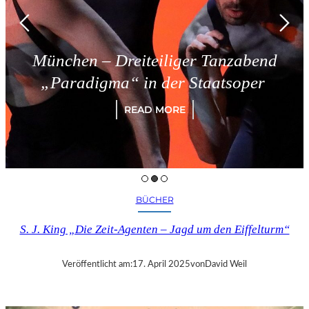
München – Dreiteiliger Tanzabend
„Paradigma“ in der Staatsoper
READ MORE
BÜCHER
S. J. King „Die Zeit-Agenten – Jagd um den Eiffelturm“
Veröffentlicht am:
17. April 2025
von
David Weil