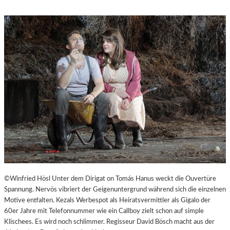
M
S
“
T
.
P
Ö
L
T
E
N
–
E
I
N
E
S
T
A
©Winfried Hösl Unter dem Dirigat on Tomás Hanus weckt die Ouvertüre
D
Spannung. Nervös vibriert der Geigenuntergrund während sich die einzelnen
T
Motive entfalten. Kezals Werbespot als Heiratsvermittler als Gigalo der
Z
60er Jahre mit Telefonnummer wie ein Callboy zielt schon auf simple
U
Klischees. Es wird noch schlimmer. Regisseur David Bösch macht aus der
M