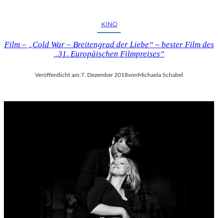
KINO
Film – „Cold War – Breitengrad der Liebe“ – bester Film des
„31. Europäischen Filmpreises“
Veröffentlicht am:
7. Dezember 2018
von
Michaela Schabel