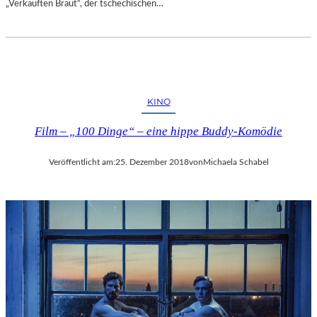
„Verkauften Braut“, der tschechischen…
E
N
T
D
E
C
K
KINO
E
Film – „100 Dinge“ – eine hippe Buddy-Komödie
N
Veröffentlicht am:
25. Dezember 2018
von
Michaela Schabel