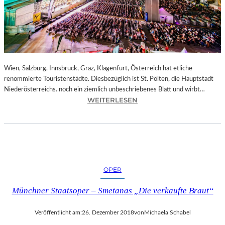
E
N
–
J
A
G
D
Wien, Salzburg, Innsbruck, Graz, Klagenfurt, Österreich hat etliche
U
renommierte Touristenstädte. Diesbezüglich ist St. Pölten, die Hauptstadt
M
Niederösterreichs. noch ein ziemlich unbeschriebenes Blatt und wirbt…
D
:
WEITERLESEN
E
Ö
N
S
E
T
I
E
F
R
F
R
OPER
E
E
L
I
Münchner Staatsoper – Smetanas „Die verkaufte Braut“
T
C
U
H
Veröffentlicht am:
26. Dezember 2018
von
Michaela Schabel
R
–