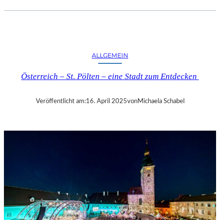
.
J
.
K
I
ALLGEMEIN
N
G
Österreich – St. Pölten – eine Stadt zum Entdecken
„
D
I
Veröffentlicht am:
16. April 2025
von
Michaela Schabel
E
Z
E
I
T
-
A
G
E
N
T