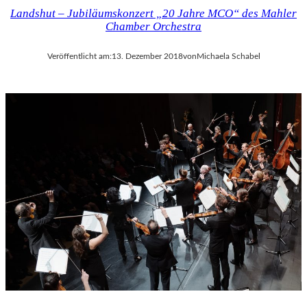
Landshut – Jubiläumskonzert „20 Jahre MCO“ des Mahler
Chamber Orchestra
Veröffentlicht am:
13. Dezember 2018
von
Michaela Schabel