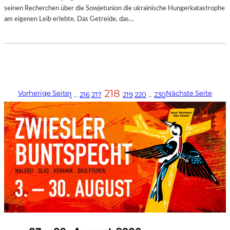
seinen Recherchen über die Sowjetunion die ukrainische Hungerkatastrophe
am eigenen Leib erlebte. Das Getreide, das…
218
Vorherige Seite
Nächste Seite
1
…
216
217
219
220
…
230