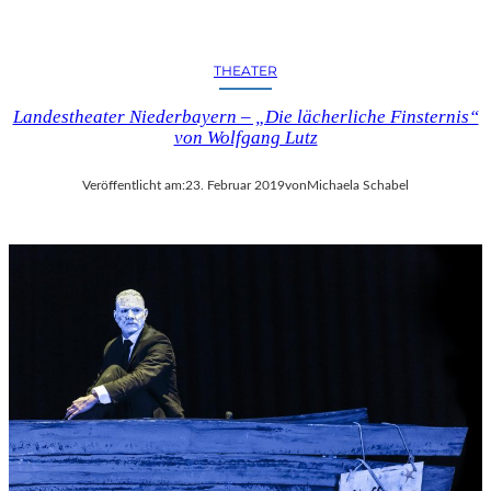
THEATER
Landestheater Niederbayern – „Die lächerliche Finsternis“
von Wolfgang Lutz
Veröffentlicht am:
23. Februar 2019
von
Michaela Schabel