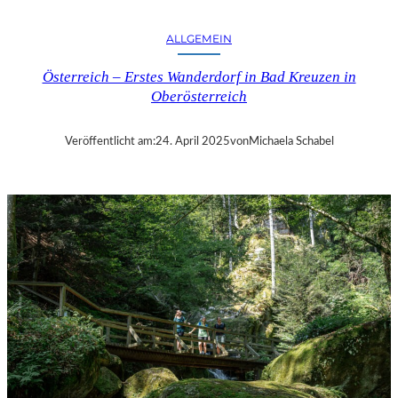
M
D
ALLGEMEIN
E
R
Österreich – Erstes Wanderdorf in Bad Kreuzen in
E
Oberösterreich
V
I
A
Veröffentlicht am:
24. April 2025
von
Michaela Schabel
N
K
O
S
D
O
K
U
M
E
N
T
A