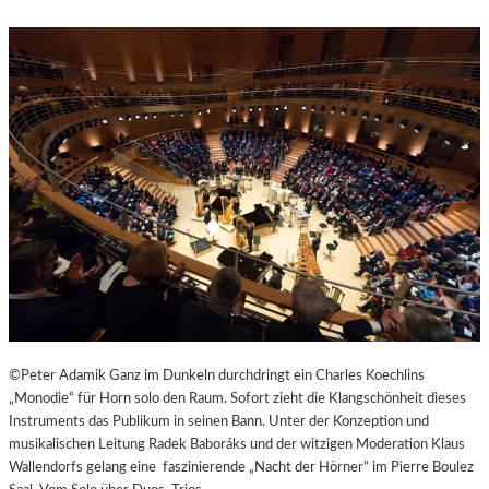
R
R
A
S
N
T
D
E
O
S
T
W
“
A
N
D
E
R
D
O
R
F
I
©Peter Adamik Ganz im Dunkeln durchdringt ein Charles Koechlins
N
„Monodie“ für Horn solo den Raum. Sofort zieht die Klangschönheit dieses
B
Instruments das Publikum in seinen Bann. Unter der Konzeption und
A
musikalischen Leitung Radek Baboráks und der witzigen Moderation Klaus
D
Wallendorfs gelang eine faszinierende „Nacht der Hörner“ im Pierre Boulez
K