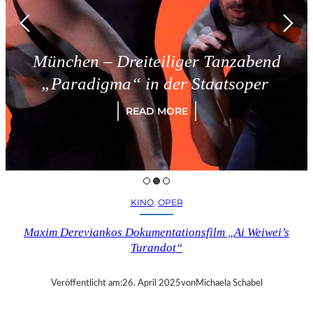
en – Dreiteiliger Tanzabend
Tr
radigma“ in der Staatsoper
READ MORE
KINO
, 
OPER
Maxim Dereviankos Dokumentationsfilm „Ai Weiwei’s
Turandot“
Veröffentlicht am:
26. April 2025
von
Michaela Schabel