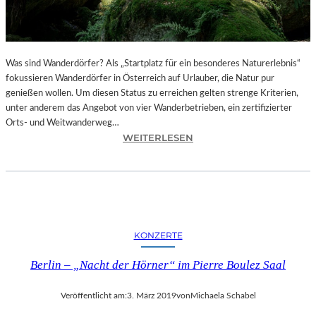
T
I
O
N
S
Was sind Wanderdörfer? Als „Startplatz für ein besonderes Naturerlebnis“
F
fokussieren Wanderdörfer in Österreich auf Urlauber, die Natur pur
I
genießen wollen. Um diesen Status zu erreichen gelten strenge Kriterien,
L
unter anderem das Angebot von vier Wanderbetrieben, ein zertifizierter
M
Orts- und Weitwanderweg…
„
:
WEITERLESEN
A
Ö
I
S
W
T
E
E
I
R
W
R
KONZERTE
E
E
I
I
Berlin – „Nacht der Hörner“ im Pierre Boulez Saal
’
C
S
H
Veröffentlicht am:
3. März 2019
von
Michaela Schabel
T
–
U
E