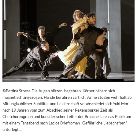
©Bettina Stoess Die Augen blitzen, begehren, Körper nähern sich
magnetisch angezogen, Hände berühren zärtlich, Arme stoßen wehrhaft ab.
Mit unglaublicher Subtilität und Leidenschaft verabschiedet sich Yuki Mori
nach 19 Jahren vom zum Abschied seiner Regensburger Zeit als
Chefchoreograph und künstlerischer Leiter der Branche Tanz das Publikum
mit einem Tanzabend nach Laclos Briefroman „Gefährliche Liebschaften“,
unterlegt…