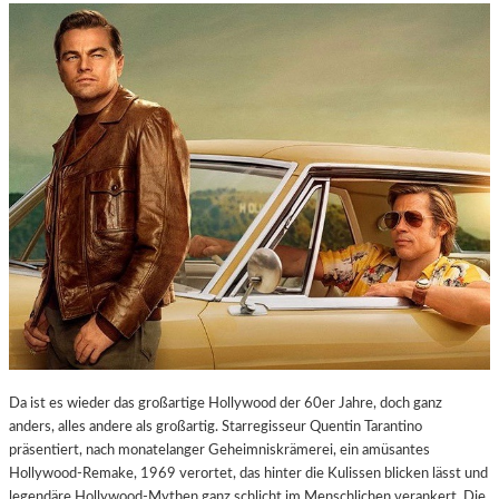
Da ist es wieder das großartige Hollywood der 60er Jahre, doch ganz
anders, alles andere als großartig. Starregisseur Quentin Tarantino
präsentiert, nach monatelanger Geheimniskrämerei, ein amüsantes
Hollywood-Remake, 1969 verortet, das hinter die Kulissen blicken lässt und
legendäre Hollywood-Mythen ganz schlicht im Menschlichen verankert. Die