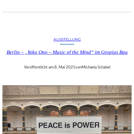
B
E
R
L
I
N
AUSSTELLUNG
–
F
Berlin – „Yoko Ono – Music of the Mind“ im Gropius Bau
L
O
R
Veröffentlicht am:
8. Mai 2025
von
Michaela Schabel
E
N
T
I
N
A
H
O
L
Z