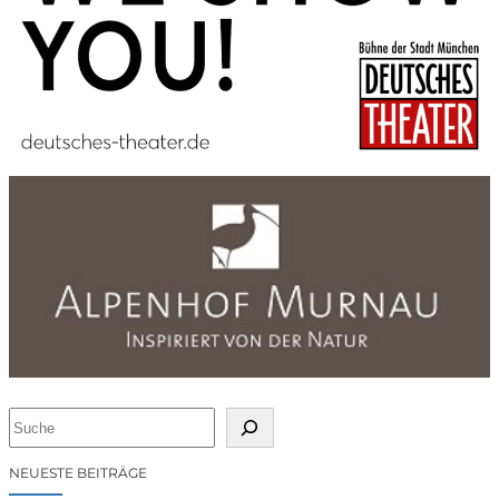
S
u
c
NEUESTE BEITRÄGE
h