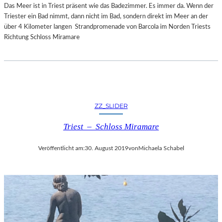
D
Das Meer ist in Triest präsent wie das Badezimmer. Es immer da. Wenn der
B
“
Triester ein Bad nimmt, dann nicht im Bad, sondern direkt im Meer an der
E
I
über 4 Kilometer langen Strandpromenade von Barcola im Norden Triests
L
M
Richtung Schloss Miramare
G
R
O
P
I
U
ZZ_SLIDER
S
B
Triest – Schloss Miramare
A
U
Veröffentlicht am:
30. August 2019
von
Michaela Schabel