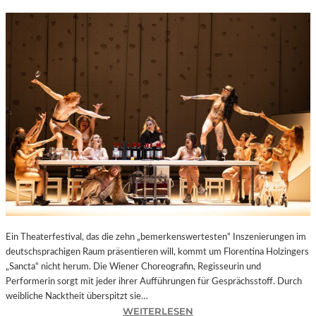
Ein Theaterfestival, das die zehn „bemerkenswertesten“ Inszenierungen im
deutschsprachigen Raum präsentieren will, kommt um Florentina Holzingers
„Sancta“ nicht herum. Die Wiener Choreografin, Regisseurin und
Performerin sorgt mit jeder ihrer Aufführungen für Gesprächsstoff. Durch
weibliche Nacktheit überspitzt sie…
:
WEITERLESEN