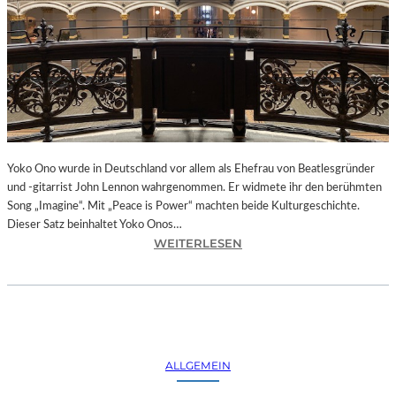
I
N
G
E
R
S
„
S
A
Yoko Ono wurde in Deutschland vor allem als Ehefrau von Beatlesgründer
N
und -gitarrist John Lennon wahrgenommen. Er widmete ihr den berühmten
C
Song „Imagine“. Mit „Peace is Power“ machten beide Kulturgeschichte.
T
Dieser Satz beinhaltet Yoko Onos…
A
:
WEITERLESEN
“
B
–
E
W
R
E
L
I
I
B
N
L
ALLGEMEIN
–
I
„
C