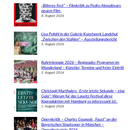
e
„Bitteres Fest“ – Filmkritik zu Pedro Almodóvars
n
neuem Film
8. August 2026
Lisa Pufahl in der Galerie Kunstwerk Landshut
„Zwischen den Stühlen“ – Ausstellungsbericht
5. August 2026
Ruhrtriennale 2026 – Regionales Programm im
Wunderland – Künstler, Termine und freier Eintritt
3. August 2026
Christoph Marthalers „Erste letzte Sekunde – eine
Gala“: Warum für das Lausitz Festival diese
Koproduktion mit Hamburg so interessant ist.
1. August 2026
Opernkritik – Charles Gounods „Faust“ an der
Bayerischen Staatsoper in München –
Opernfestspiele 2026