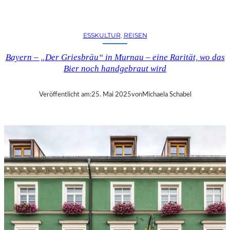
N
A
U
ESSKULTUR
, 
REISEN
–
D
Bayern – „Der Griesbräu“ in Murnau – eine Rarität, wo das
A
Bier noch handgebraut wird
S
5
-
Veröffentlicht am:
25. Mai 2025
von
Michaela Schabel
S
T
E
R
N
E
-
H
O
T
E
L