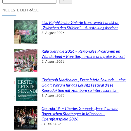
u
c
NEUESTE BEITRÄGE
h
e
Lisa Pufahl in der Galerie Kunstwerk Landshut
n
„Zwischen den Stühlen“ – Ausstellungsbericht
5. August 2026
Ruhrtriennale 2026 – Regionales Programm im
Wunderland – Künstler, Termine und freier Eintritt
3. August 2026
Christoph Marthalers „Erste letzte Sekunde – eine
Gala“: Warum für das Lausitz Festival diese
Koproduktion mit Hamburg so interessant ist.
1. August 2026
Opernkritik – Charles Gounods „Faust“ an der
Bayerischen Staatsoper in München –
Opernfestspiele 2026
31. Juli 2026