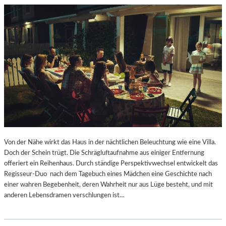
I
E
R
N
O
C
H
H
A
N
D
G
E
Von der Nähe wirkt das Haus in der nächtlichen Beleuchtung wie eine Villa.
B
Doch der Schein trügt. Die Schrägluftaufnahme aus einiger Entfernung
R
offeriert ein Reihenhaus. Durch ständige Perspektivwechsel entwickelt das
A
Regisseur-Duo nach dem Tagebuch eines Mädchen eine Geschichte nach
U
einer wahren Begebenheit, deren Wahrheit nur aus Lüge besteht, und mit
T
anderen Lebensdramen verschlungen ist…
W
I
R