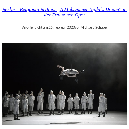
Berlin – Benjamin Brittens „A Midsummer Night´s Dream“ in
der Deutschen Oper
Veröffentlicht am:
25. Februar 2020
von
Michaela Schabel