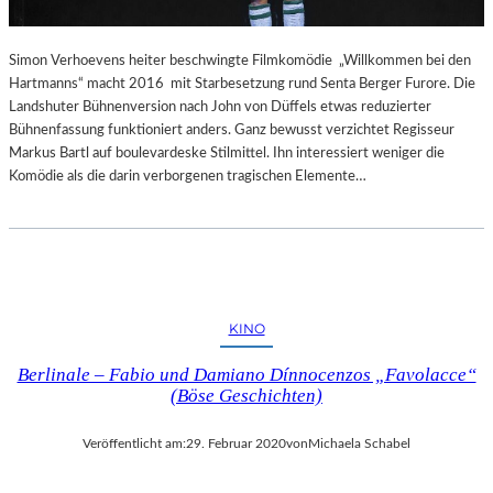
N
T
A
U
Simon Verhoevens heiter beschwingte Filmkomödie „Willkommen bei den
–
Hartmanns“ macht 2016 mit Starbesetzung rund Senta Berger Furore. Die
E
Landshuter Bühnenversion nach John von Düffels etwas reduzierter
I
Bühnenfassung funktioniert anders. Ganz bewusst verzichtet Regisseur
N
Markus Bartl auf boulevardeske Stilmittel. Ihn interessiert weniger die
E
Komödie als die darin verborgenen tragischen Elemente…
R
A
R
I
T
Ä
KINO
T
,
Berlinale – Fabio und Damiano Dínnocenzos „Favolacce“
W
(Böse Geschichten)
O
D
A
Veröffentlicht am:
29. Februar 2020
von
Michaela Schabel
S
B