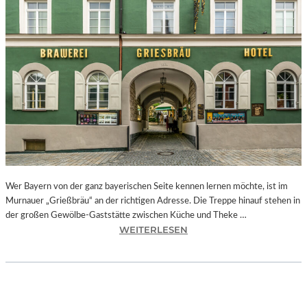
„
A
L
P
E
N
H
O
F
“
–
E
I
Wer Bayern von der ganz bayerischen Seite kennen lernen möchte, ist im
N
Murnauer „Grießbräu“ an der richtigen Adresse. Die Treppe hinauf stehen in
O
der großen Gewölbe-Gaststätte zwischen Küche und Theke …
R
:
WEITERLESEN
T
B
,
A
W
Y
O
E
M
R
A