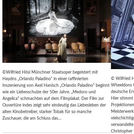
T
E
R
T
R
E
F
F
E
N
“
©Wilfried Hösl Münchner Staatsoper begeistert mit
D
© Wilfried 
Haydns „Orlando Paladino“ in einer raffinierten
E
Wheeldons C
Inszenierung von Axel Hanisch „Orlando Paladino“ beginnt
R
deutsche Ers
wie ein Liebesschulze der 50er Jahre. „Medoro und
B
Hier stimmt 
Angelica“ schmachten auf dem Filmplakat. Der Film zur
E
Projektionen
Ouvertüre indes zeigt sehr eindeutig das Liebesleben der
R
Meisterwerk 
alten Kinobetreiber, starker Tobak für so manche
L
vielschicht
Zuschauer, die am Schluss das…
I
verwandelte 
N
Christopher
E