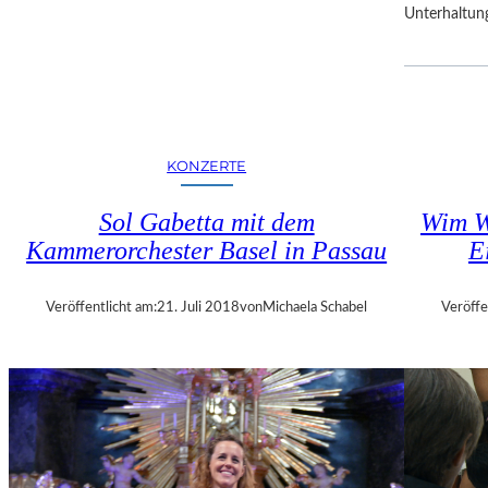
Unterhaltun
R
F
E
S
T
S
P
KONZERTE
I
E
Sol Gabetta mit dem
Wim W
L
Kammerorchester Basel in Passau
E
E
Veröffentlicht am:
21. Juli 2018
von
Michaela Schabel
Veröffe