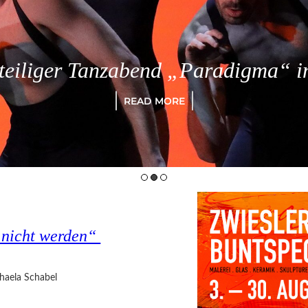
eiliger Tanzabend „Paradigma“ in
READ MORE
s nicht werden“
haela Schabel