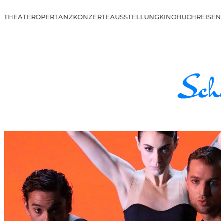
THEATER
OPER
TANZ
KONZERTE
AUSSTELLUNG
KINO
BUCH
REISEN