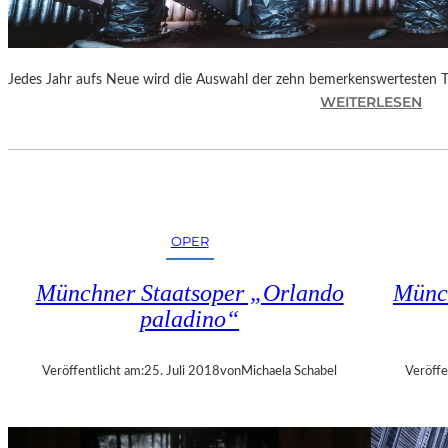
E
N
“
Jedes Jahr aufs Neue wird die Auswahl der zehn bemerkenswertesten 
:
WEITERLESEN
B
E
R
L
I
N
OPER
–
„
Münchner Staatsoper „Orlando
Münch
6
paladino“
2
.
T
Veröffentlicht am:
25. Juli 2018
von
Michaela Schabel
Veröffe
H
E
A