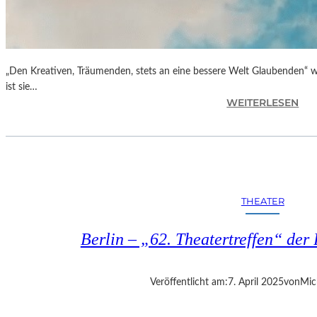
„Den Kreativen, Träumenden, stets an eine bessere Welt Glaubenden“ w
ist sie…
:
WEITERLESEN
G
L
O
R
I
A
THEATER
B
L
Berlin – „62. Theatertreffen“ der 
A
U
„
Veröffentlicht am:
7. April 2025
von
Mic
B
E