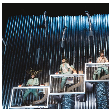
S
S
E
R
K
O
N
N
T
E
E
S
N
I
C
H
T
W
E
R
D