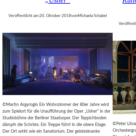
„Usher“
Künn
A
N
L
T
T
Veröffentlicht am:
20. Oktober 2018
von
Michaela Schabel
A
E
G
Veröffentl
R
1
0
M
I
N
U
T
E
N
W
I
R
©Martin Argyroglo Ein Wohnzimmer der 80er Jahre wird
B
zum Spielort für die Uraufführung der Oper „Usher“ in der
E
Studiobühne der Berliner Staatsoper. Der Teppichboden
L
©Peter Litva
dämpft die Schritte. Ein Treppe führt in die obere Etage.
S
Orchestergra
Der Ort wirkt wie ein Sanatorium. Der geisteskranke