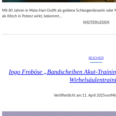
Mit 80 Jahren in Mata-Hari-Outfit als goldene Schlangentänzerin oder
als Kitsch in Potenz wirkt, bekommt…
:
WEITERLESEN
A
L
E
X
A
N
BÜCHER
D
R
Ingo Froböse „Bandscheiben Akut-Trainin
A
S
Wirbelsäulentrain
E
L
L
Veröffentlicht am:
11. April 2025
von
Mic
S
E
I