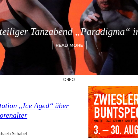
eiliger Tanzabend „Paradigma“ in
READ MORE
tation „Ice Aged“ über
orenalter
haela Schabel