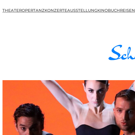
THEATER
OPER
TANZ
KONZERTE
AUSSTELLUNG
KINO
BUCH
REISEN