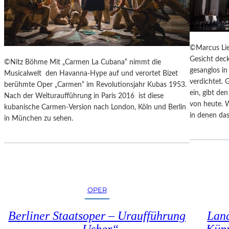
E
N
N
Z
A
E
K
S
U
©Marcus Lie
S
T
Gesicht deck
©Nitz Böhme Mit „Carmen La Cubana“ nimmt die
I
-
gesanglos i
Musicalwelt den Havanna-Hype auf und verortet Bizet
N
T
verdichtet. 
berühmte Oper „Carmen“ im Revolutionsjahr Kubas 1953.
N
R
ein, gibt de
Nach der Welturaufführung in Paris 2016 ist diese
E
A
von heute. 
kubanische Carmen-Version nach London, Köln und Berlin
N
I
in denen das
in München zu sehen.
I
N
M
I
S
N
E
G
N
“
I
–
O
OPER
J
R
E
E
D
Berliner Staatsoper – Uraufführung
Land
N
E