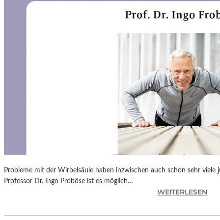
N
F
Ü
H
L
S
A
M
E
D
O
K
U
M
E
N
Probleme mit der Wirbelsäule haben inzwischen auch schon sehr viele 
T
Professor Dr. Ingo Proböse ist es möglich…
A
:
WEITERLESEN
T
I
I
N