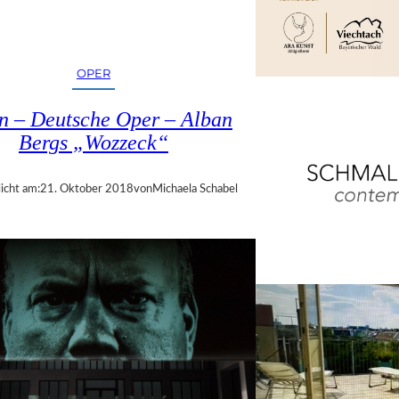
OPER
in – Deutsche Oper – Alban
Bergs „Wozzeck“
icht am:
21. Oktober 2018
von
Michaela Schabel