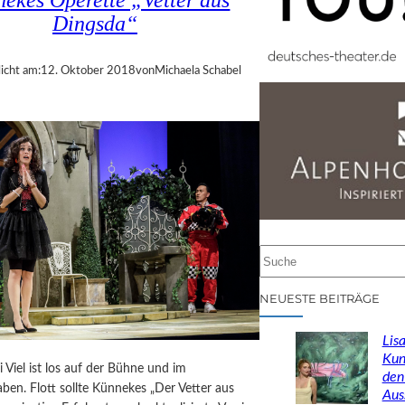
ekes Operette „Vetter aus
Dingsda“
icht am:
12. Oktober 2018
von
Michaela Schabel
S
u
c
NEUESTE BEITRÄGE
h
e
Lisa
n
Kun
i Viel ist los auf der Bühne und im
den
ben. Flott sollte Künnekes „Der Vetter aus
Aus