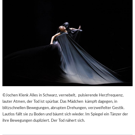
©Jochen Klenk Alles in Schwarz, vernebelt, pulsierende Herzfrequenz,
lauter Atmen, der Tod ist spürbar. Das Mädchen kämpft dagegen, in
blitzschnellen Bewegungen, abrupten Drehungen, verzweifelter Gestik.
Lautlos fällt sie zu Boden und bäumt sich wieder. Im Spiegel ein Tänzer der
ihre Bewegungen dupliziert. Der Tod nähert sich.