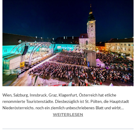
Wien, Salzburg, Innsbruck, Graz, Klagenfurt, Österreich hat etliche
renommierte Touristenstädte. Diesbezüglich ist St. Pölten, die Hauptstadt
Niederösterreichs. noch ein ziemlich unbeschriebenes Blatt und wirbt…
:
WEITERLESEN
Ö
S
T