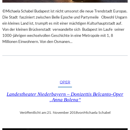
R
T
©Michaela Schabel Budapest ist nicht umsonst die neue Trendstadt Europas.
Z
Die Stadt fasziniert zwischen Belle Epoche und Partymeile Obwohl Ungarn
U
ein kleines Land ist, trumpft es mit einer mächtigen Kulturhauptstadt auf.
R
Von der kleinen Brückenstadt verwandelte sich Budapest im Laufe seiner
E
1000-jährigen wechselvollen Geschichte in eine Metropole mit 1, 8
R
Millionen Einwohnern. Von den Osmanen…
Ö
F
F
N
U
N
G
OPER
D
Landestheater Niederbayern – Donizettis Belcanto-Oper
E
„Anna Bolena“
R
S
A
Veröffentlicht am:
21. November 2018
von
Michaela Schabel
L
Z