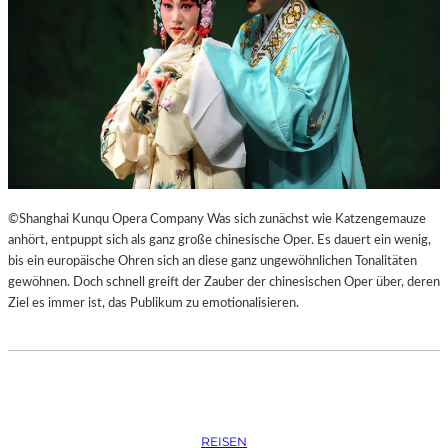
S
O
R
G
S
K
I
S
„
C
H
©Shanghai Kunqu Opera Company Was sich zunächst wie Katzengemauze
O
anhört, entpuppt sich als ganz große chinesische Oper. Es dauert ein wenig,
W
bis ein europäische Ohren sich an diese ganz ungewöhnlichen Tonalitäten
A
gewöhnen. Doch schnell greift der Zauber der chinesischen Oper über, deren
N
Ziel es immer ist, das Publikum zu emotionalisieren.
S
C
H
T
S
C
REISEN
H