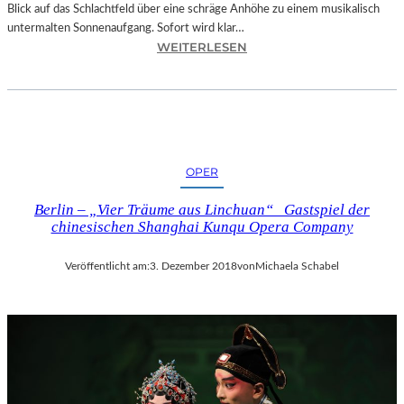
Blick auf das Schlachtfeld über eine schräge Anhöhe zu einem musikalisch
untermalten Sonnenaufgang. Sofort wird klar…
:
WEITERLESEN
S
A
L
Z
B
U
OPER
R
G
Berlin – „Vier Träume aus Linchuan“ Gastspiel der
–
chinesischen Shanghai Kunqu Opera Company
M
O
Veröffentlicht am:
3. Dezember 2018
von
Michaela Schabel
D
E
S
T
M
U
S