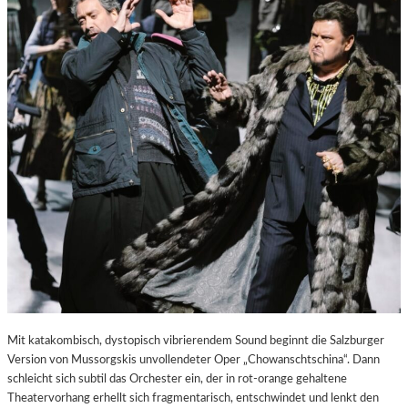
E
S
T
A
D
T
Z
U
M
E
N
T
D
E
C
K
E
N
Mit katakombisch, dystopisch vibrierendem Sound beginnt die Salzburger
Version von Mussorgskis unvollendeter Oper „Chowanschtschina“. Dann
schleicht sich subtil das Orchester ein, der in rot-orange gehaltene
Theatervorhang erhellt sich fragmentarisch, entschwindet und lenkt den