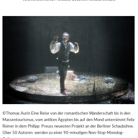
©Thomas Aurin Eine Reise von der romantischen Wanderschaft bis in den
Massentourismus, vom antiken Ägypten bis auf den Mond unternimmt Felix
Römer in dem Philipp Preuss neuesten Projekt an der Berliner Schaubühne.
Über 50 Autoren werden zu einer 90-minutigen Non-Stop-Monolog-