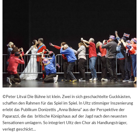
B
U
R
G
E
R
O
S
T
E
R
F
E
S
T
©Peter Litvai Die Bühne ist klein. Zwei in sich geschachtelte Guckkästen,
S
schaffen den Rahmen für das Spiel im Spiel. In Ultz stimmiger Inszenierung
P
erlebt das Publikum Donizettis „Anna Bolena“ aus der Perspektive der
I
Paparazzi, die das britische Königshaus auf der Jagd nach den neuesten
E
Sensationen umlagern. So integriert Ultz den Chor als Handlungsträger,
L
verlegt geschickt…
E