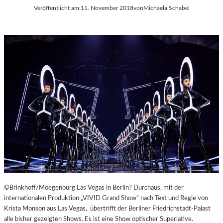
Veröffentlicht am:
11. November 2018
von
Michaela Schabel
©Brinkhoff/Moegenburg Las Vegas in Berlin? Durchaus, mit der
internationalen Produktion „VIVID Grand Show“ nach Text und Regie von
Krista Monson aus Las Vegas, übertrifft der Berliner Friedrichstadt-Palast
alle bisher gezeigten Shows. Es ist eine Show optischer Superlative.