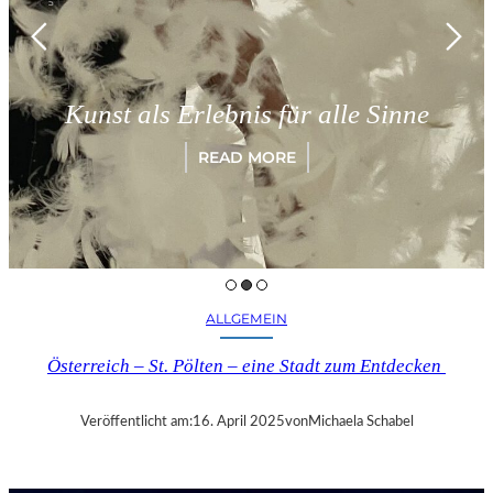
Mün
nst als Erlebnis für alle Sinne
„P
READ MORE
ALLGEMEIN
Österreich – St. Pölten – eine Stadt zum Entdecken
Veröffentlicht am:
16. April 2025
von
Michaela Schabel