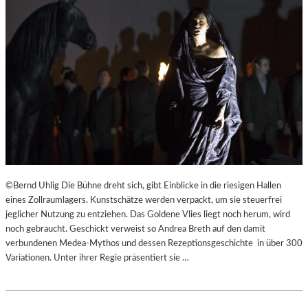
©Bernd Uhlig Die Bühne dreht sich, gibt Einblicke in die riesigen Hallen
eines Zollraumlagers. Kunstschätze werden verpackt, um sie steuerfrei
jeglicher Nutzung zu entziehen. Das Goldene Vlies liegt noch herum, wird
noch gebraucht. Geschickt verweist so Andrea Breth auf den damit
verbundenen Medea-Mythos und dessen Rezeptionsgeschichte in über 300
Variationen. Unter ihrer Regie präsentiert sie …