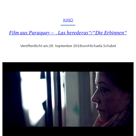
KINO
Film aus Paraquay – „Las herederas“/“Die Erbinnen“
Veröffentlicht am:
28. September 2018
von
Michaela Schabel