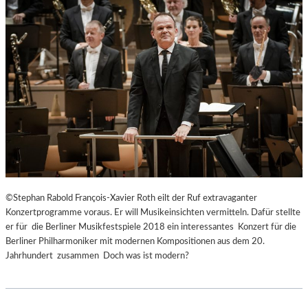
©Stephan Rabold François-Xavier Roth eilt der Ruf extravaganter
Konzertprogramme voraus. Er will Musikeinsichten vermitteln. Dafür stellte
er für die Berliner Musikfestspiele 2018 ein interessantes Konzert für die
Berliner Philharmoniker mit modernen Kompositionen aus dem 20.
Jahrhundert zusammen Doch was ist modern?