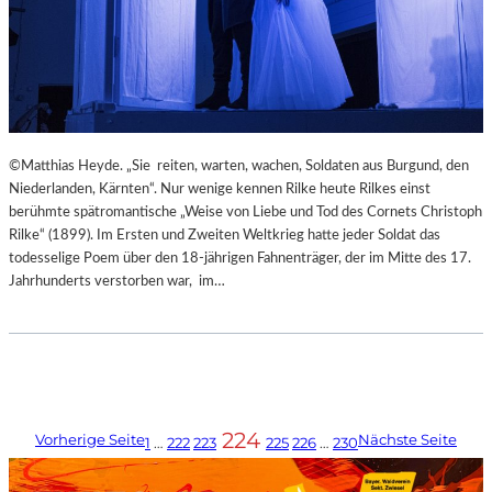
©Matthias Heyde. „Sie reiten, warten, wachen, Soldaten aus Burgund, den
Niederlanden, Kärnten“. Nur wenige kennen Rilke heute Rilkes einst
berühmte spätromantische „Weise von Liebe und Tod des Cornets Christoph
Rilke“ (1899). Im Ersten und Zweiten Weltkrieg hatte jeder Soldat das
todesselige Poem über den 18-jährigen Fahnenträger, der im Mitte des 17.
Jahrhunderts verstorben war, im…
224
Vorherige Seite
Nächste Seite
1
…
222
223
225
226
…
230