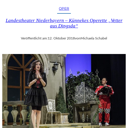
OPER
Landestheater Niederbayern – Künnekes Operette „Vetter
aus Dingsda“
Veröffentlicht am:
12. Oktober 2018
von
Michaela Schabel