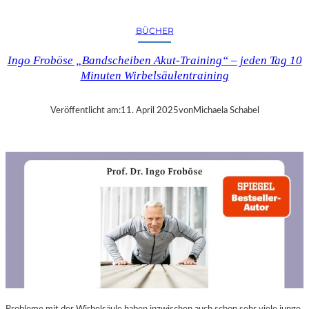
A
N
BÜCHER
D
R
Ingo Froböse „Bandscheiben Akut-Training“ – jeden Tag 10
A
Minuten Wirbelsäulentraining
S
E
L
Veröffentlicht am:
11. April 2025
von
Michaela Schabel
L
S
E
I
N
F
Ü
H
L
S
A
M
E