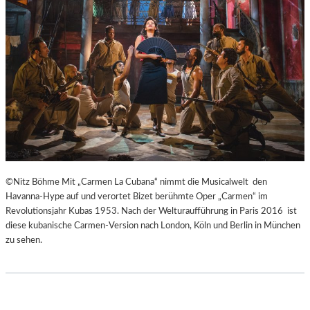
H
Ü
E
B
I
E
B
R
E
E
N
I
A
S
K
P
U
R
T
I
-
N
T
Z
©Nitz Böhme Mit „Carmen La Cubana“ nimmt die Musicalwelt den
R
E
Havanna-Hype auf und verortet Bizet berühmte Oper „Carmen“ im
A
S
Revolutionsjahr Kubas 1953. Nach der Welturaufführung in Paris 2016 ist
I
S
diese kubanische Carmen-Version nach London, Köln und Berlin in München
N
I
zu sehen.
I
N
N
N
G
E
“
N
–
I