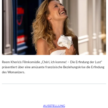
D
–
K
Ü
N
S
T
L
E
R
,
T
E
Reem Khericis Filmkomödie „Chéri, ich komme! – Die Erfindung der Lust“
R
präsentiert über eine amüsante französische Beziehungskrise die Erfindung
M
des Womanizers.
I
N
E
U
N
D
AUSSTELLUNG
F