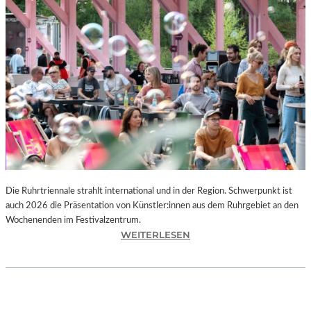
I
E
K
U
N
S
T
W
E
R
K
L
A
N
Die Ruhrtriennale strahlt international und in der Region. Schwerpunkt ist
D
auch 2026 die Präsentation von Künstler:innen aus dem Ruhrgebiet an den
S
Wochenenden im Festivalzentrum.
H
:
WEITERLESEN
U
R
T
U
„
H
Z
R
W
T