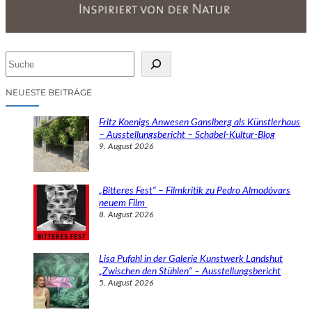
S
u
c
NEUESTE BEITRÄGE
h
e
Fritz Koenigs Anwesen Ganslberg als Künstlerhaus
n
– Ausstellungsbericht – Schabel-Kultur-Blog
9. August 2026
„Bitteres Fest“ – Filmkritik zu Pedro Almodóvars
neuem Film
8. August 2026
Lisa Pufahl in der Galerie Kunstwerk Landshut
„Zwischen den Stühlen“ – Ausstellungsbericht
5. August 2026