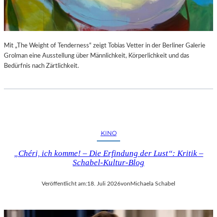
S
E
T
S
E
P
L
R
L
O
Mit „The Weight of Tenderness“ zeigt Tobias Vetter in der Berliner Galerie
U
G
Grolman eine Ausstellung über Männlichkeit, Körperlichkeit und das
N
R
Bedürfnis nach Zärtlichkeit.
G
A
S
M
B
M
E
I
R
M
I
W
KINO
C
U
H
N
„Chéri, ich komme! – Die Erfindung der Lust“: Kritik –
T
D
Schabel-Kultur-Blog
E
R
Veröffentlicht am:
18. Juli 2026
von
Michaela Schabel
L
A
N